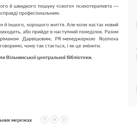
ого й швидкого пошуку «свого» психотерапевта —
насправді професіональним.
ін й іншого, хорошого життя. Але коли настає новий
приходить, або прийде в наступний понеділок. Разом
аріманом Дарвішовим, PR-менеджеркою Rozmova
оримо, чому так стається, і як це змінити.
ля Вільнянської центральної бібліотеки.
льних мережах