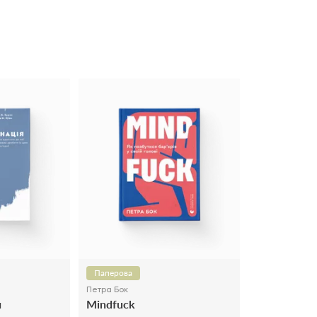
Паперова
Петра Бок
я
Mindfuck