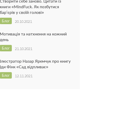
Створити себе заново. Цитати із
книги «MindFuck. Як позбутися
бар’єрів у своїй голові»
Блог
20.10.2021
Мотивація та натхнення на кожний
день
Блог
21.10.2021
Ілюстратор Назар Яремчук про книгу
Іди Фінк «Сад відпливає»
Блог
12.11.2021