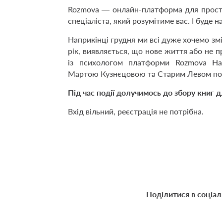
Rozmova — онлайн-платформа для прост
спеціаліста, який розумітиме вас. І буде 
Наприкінці грудня ми всі дуже хочемо зм
рік, виявляється, що нове життя або не 
із психологом платформи Rozmova Н
Мартою Кузнєцовою та Старим Левом погов
Під час події долучимось до збору книг д
Вхід вільний, реєстрація не потрібна.
Поділитися в соціа