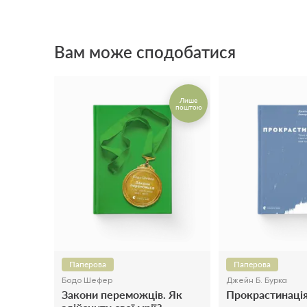
Вам може сподобатися
Лише
поштою
Паперова
Паперова
Бодо Шефер
Джейн Б. Бурка
Закони переможців. Як
Прокрастинаці