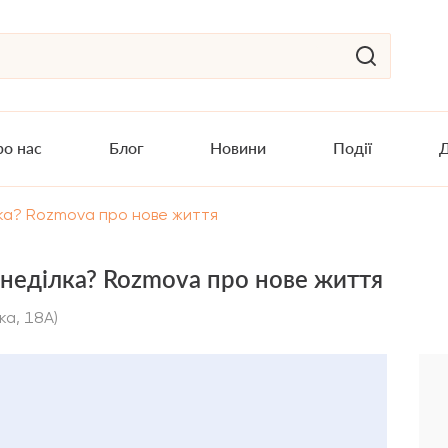
о нас
Блог
Новини
Події
Д
лка? Rozmova про нове життя
неділка? Rozmova про нове життя
ька, 18А)