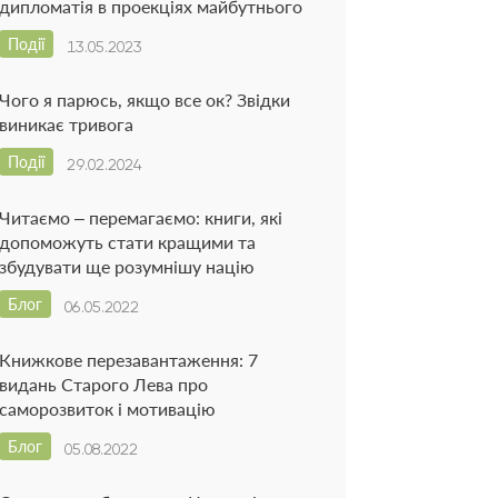
дипломатія в проекціях майбутнього
Події
13.05.2023
Чого я парюсь, якщо все ок? Звідки
виникає тривога
Події
29.02.2024
Читаємо – перемагаємо: книги, які
допоможуть стати кращими та
збудувати ще розумнішу націю
Блог
06.05.2022
Книжкове перезавантаження: 7
видань Старого Лева про
саморозвиток і мотивацію
Блог
05.08.2022