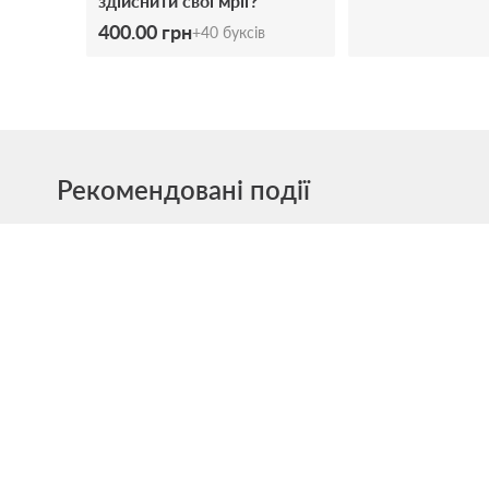
здійснити cвої мрії?
400.00 грн
+
40
буксів
Рекомендовані події