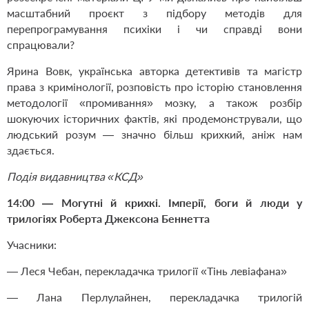
масштабний проєкт з підбору методів для
перепрограмування психіки і чи справді вони
спрацювали?
Ярина Вовк, українська авторка детективів та магістр
права з кримінології, розповість про історію становлення
методології «промивання» мозку, а також розбір
шокуючих історичних фактів, які продемонстрували, що
людський розум — значно більш крихкий, аніж нам
здається.
Подія видавництва «КСД»
14:00 — Могутні й крихкі. Імперії, боги й люди у
трилогіях Роберта Джексона Беннетта
Учасники:
— Леся Чебан, перекладачка трилогії «Тінь левіафана»
— Лана Перлулайнен, перекладачка трилогій