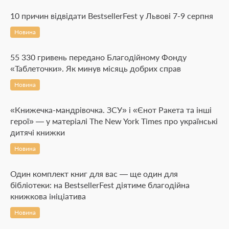
10 причин відвідати BestsellerFest у Львові 7-9 серпня
Новина
55 330 гривень передано Благодійному Фонду
«Таблеточки». Як минув місяць добрих справ
Новина
«Книжечка-мандрівочка. ЗСУ» і «Єнот Ракета та інші
герої» — у матеріалі The New York Times про українські
дитячі книжки
Новина
Один комплект книг для вас — ще один для
бібліотеки: на BestsellerFest діятиме благодійна
книжкова ініціатива
Новина