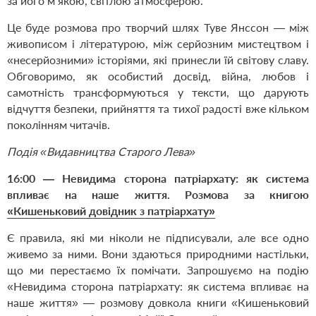
за його м’якою, світлою атмосферою.
Це буде розмова про творчий шлях Туве Янссон — між
живописом і літературою, між серйозним мистецтвом і
«несерйозними» історіями, які принесли їй світову славу.
Обговоримо, як особистий досвід, війна, любов і
самотність трансформуються у тексти, що дарують
відчуття безпеки, прийняття та тихої радості вже кільком
поколінням читачів.
Подія «Видавництва Старого Лева»
16:00 — Невидима сторона патріархату: як система
впливає на наше життя. Розмова за книгою
«Кишеньковий довідник з патріархату»
Є правила, які ми ніколи не підписували, але все одно
живемо за ними. Вони здаються природними настільки,
що ми перестаємо їх помічати. Запрошуємо на подію
«Невидима сторона патріархату: як система впливає на
наше життя» — розмову довкола книги «Кишеньковий