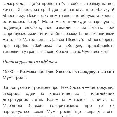
задзеркалля, щоби пронести їх в собі як травму на все
життя. Зв'язок матері і доньки нагадує про Мачуху й
Білосніжку, тільки між ними тепер не яблуко, а крем з
ретинолом. Історії Мони Авад подекуди зачаровують,
подекуди лякають, але завжди — затягують. Тож
запрошуємо зазирнути глибше разом із письменницями
Наталією Матолінець і Дарією Піскозуб, які поговорять
про героїнь
«Зайчика»
та
«Rouge»
, привабливість
темряви і ту грань, за якою Красуня стає Чудовиськом.
Подія видавництва «Жорж»
15:00 — Розмова про Туве Янссон: як народжується світ
Мумі-тролів
Запрошуємо на розмову про Туве Янссон — авторку, яка
створила один із найзатишніших і найглибших
літературних світів. Разом із Наталією Іваничук та
Мар’яною Савкою говоритимемо про те, як
народжується всесвіт Мумі-тролів, і що насправді стоїть