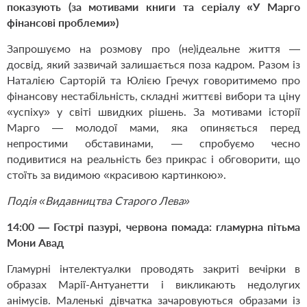
показують (за мотивами книги та серіалу
«У Марго
фінансові проблеми»
)
Запрошуємо на розмову про (не)ідеальне життя —
досвід, який зазвичай залишається поза кадром. Разом із
Наталією Сарторій та Юлією Гречух говоритимемо про
фінансову нестабільність, складні життєві вибори та ціну
«успіху» у світі швидких рішень. За мотивами історії
Марго — молодої мами, яка опиняється перед
непростими обставинами, — спробуємо чесно
подивитися на реальність без прикрас і обговорити, що
стоїть за видимою «красивою картинкою».
Подія «Видавництва Старого Лева»
14:00 — Гострі пазурі, червона помада: гламурна пітьма
Мони Авад
Гламурні інтелектуалки проводять закриті вечірки в
образах Марії-Антуанетти і викликають недолугих
анімусів. Маленькі дівчатка зачаровуються образами із