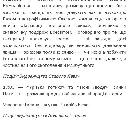
Компанієць» — захопливу розмову про космос, його
загадки та явища, які досі дивують навіть науковців.
Разом з астрофізикинею Оленою Компанієць, авторкою
книги «Таємниці полярного сяйва», вирушимо у
символічну подорож Всесвітом. Поговоримо про те, що
насправді приховує космос і які загадки досі
залишаються без відповіді, як виникають дивовижні
явища — зокрема полярне сяйво — і чи можна побачити
їх на власні очі, та чому космос — це не щось далеке, а
частина нашого сьогодення й майбутнього.
Подія «Видавництва Старого Лева»
17:00 — «Урізька готика» та «Тісні Люде» Галини
Пагутяк — розмова про дві найважливіші праці авторки
Учасники: Галина Пагутяк, Віталій Ляска
Подія видавництва «Локальна історія»