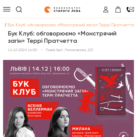
/
ії
Бук Клуб: обговорюємо «Монстрячий загін» Террі Пратчетта
Бук Клуб: обговорюємо «Монстрячий
загін» Террі Пратчетта
14.12.2024 16:00
•
Львів (вул. Личаківська, 22)