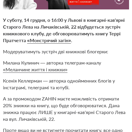
У суботу, 14 грудня, о 16:00 у Львові в книгарні-кав'ярні
Старого Лева на Личаківській, 22 відбудеться зустріч
книжкового клубу, де обговорюватимуть книгу Террі
Пратчетта
«Монстрячий загін»
.
Модеруватимуть зустріч дві книжкові блогерки:
Милана Кулинич — авторка телеграм-каналу
«Меланчине життя і книжки»
Ксенія Келлерман — авторка однойменних блогів у
інстаграмі, телеграмі та ютубі.
А за промокодом ZAHIN маєте можливість отримати
20% знижки на книгу, що буде обговорюватися. Дана
знижка працює ЛИШЕ у книгарні-кав'ярні Старого Лева
на вул. Личаківській, 22.
Проте якщо ви не встигнете прочитати книгу, все одно