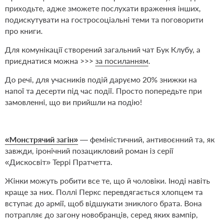
приходьте, адже зможете послухати враження інших,
подискутувати на гостросоціальні теми та поговорити
про книги.
Для комунікації створений загальний чат Бук Клубу, а
приєднатися можна >>>
за посиланням
.
До речі, для учасників подій даруємо 20% знижки на
напої та десерти під час події. Просто попередьте при
замовленні, що ви прийшли на подію!
«Монстрячий загін»
— феміністичний, антивоєнний та, як
зав­жди, іронічний позацикловий роман із серії
«Дискосвіт» Террі Пратчетта.
Жінки можуть робити все те, що й чоловіки. Іноді навіть
краще за них. Поллі Перкс перевдягається хлопцем та
вступає до армії, щоб відшукати зниклого брата. Вона
потрапляє до загону новобранців, серед яких вампір,