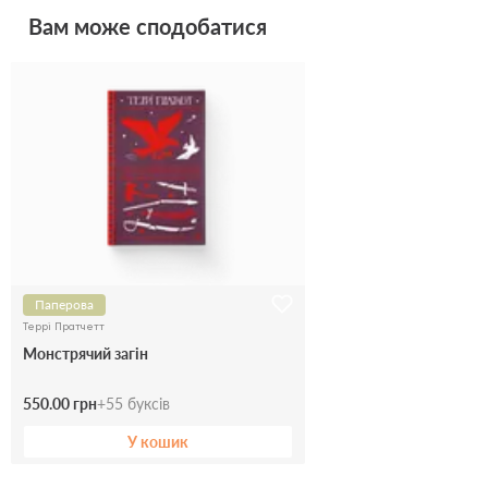
Вам може сподобатися
Паперова
Террі Пратчетт
Монстрячий загін
550.00 грн
+
55
буксів
У кошик