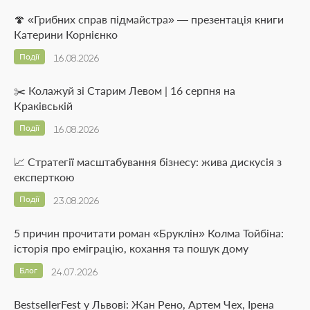
🍄 «Грибних справ підмайстра» — презентація книги
Катерини Корнієнко
Події
16.08.2026
✂️ Колажуй зі Старим Левом | 16 серпня на
Краківській
Події
16.08.2026
📈 Стратегії масштабування бізнесу: жива дискусія з
експерткою
Події
23.08.2026
5 причин прочитати роман «Бруклін» Колма Тойбіна:
історія про еміграцію, кохання та пошук дому
Блог
24.07.2026
BestsellerFest у Львові: Жан Рено, Артем Чех, Ірена