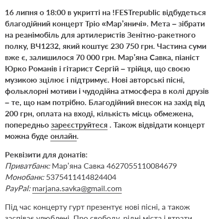
16 липня о 18:00 в укритті на
!
FESTrepublic
відбудеться
благодійний концерт Тріо «Мар’яничі». Мета – зібрати
на реанімобіль для артилеристів Зенітно-ракетного
полку, ВЧ1232, який коштує 230 750 грн. Частина суми
вже є, залишилося 70 000 грн. Мар’яна Савка, піаніст
Юрко Романів і гітарист Сергій – трійця, що своєю
музикою зцілює і підтримує. Нові авторські пісні,
фольклорні мотиви і чудодійна атмосфера в колі друзів
– те, що нам потрібно. Благодійний внесок на захід від
200 грн, оплата на вході, кількість місць обмежена,
попередньо
зареєструйтеся
. Також відвідати концерт
можна буде
онлайн
.
Реквізити для донатів:
Приватбанк:
Мар’яна Савка 4627055110084679
Монобанк:
5375411414824404
PayPal:
marjana.savka@gmail.com
Під час концерту гурт презентує нові пісні, а також
заспіває улюблені. Про свободу, рідні міста і втрати,