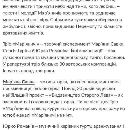
вміння чекати і тримати небо над тими, кого любиш, –
тексти і мелодії Мар’яничів пронизують та водночас
множать світло і віру. Спільними зусиллями зберемо на
амбуланс і, звісно, пришвидшимо Перемогу та кількість
врятованих життів.
Тріо «Мар’яничі» – творчий експеримент Мар’яни Савки,
Сергія Гуріна й Юрка Романіва. Їхні композиції – мікс
сучасної поезії та музики у жанрі блюзу, танго, босанови.
У репертуарі тріо близько 30 авторських композицій.
Існують понад три роки.
Мар’яна Савка
– мотиваторка, натхненниця, мисткиня,
письменниця і волонтерка. Понад 20 років веде свій
найбільший проект – «Видавництво Старого Лева» – як
засновниця і головна редакторка. Пише пісні для Тріо
«Мар’яничі», співає, курує власну авторську програму на
ютюб-каналі «Мар’яничі на ніч».
Юрко Романів
– музичний керівник гурту, аранжування і