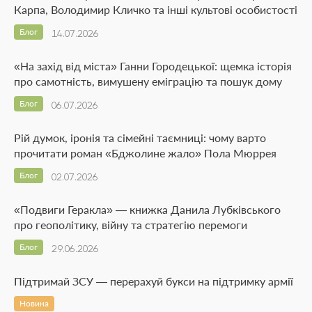
Карпа, Володимир Кличко та інші культові особистості
Блог
14.07.2026
«На захід від міста» Ганни Городецької: щемка історія
про самотність, вимушену еміграцію та пошук дому
Блог
06.07.2026
Рій думок, іронія та сімейні таємниці: чому варто
прочитати роман «Бджолине жало» Пола Мюррея
Блог
02.07.2026
«Подвиги Геракла» — книжка Данила Лубківського
про геополітику, війну та стратегію перемоги
Блог
29.06.2026
Підтримай ЗСУ — перерахуй букси на підтримку армії
Новина