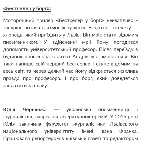
«Бестселер у борг»:
Моторошний трилер «Бестселер у борг» неквапливо ­
зану­рює читача в атмосферу жаху. В центрі сюжету —
хлопець, який приїздить у Львів. Він мріє стати відомим
письменником. У здій­сненні мрії йому погодився
допомогти університетський професор. Після переїзду в
будинок професора в житті Андрія все змінюється. Він
таки напише свій перший бестселер і стане відомим на
весь світ, та через деякий час йому відкриється жахлива
правда про професора. І про борг, який доведеться
заплатити за славу.
Юлія Чернінька
— українська письменниця і
журналістка, лавреатка літературних премій. У 2015 році
Юлія закінчила факультет журналістики Львівського
національного університету імені Івана Франка.
Працювала репортером в київській газеті та редактором