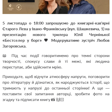
5 листопада о 18:00 запрошуємо до книгарні-кав'ярні
Старого Лева у Івано-Франківську (вул. Шашкевича, 1) на
презентацію нового трилера Юлії Чернінької
«Бестселер у борг» 🖤 Модеруватиме зустріч Любов
Загоровська.
📖 Під час події говоритимемо про темні сторони
творчості, спокусу слави й ті межі, які людина
переступає, аби здійснити мрію.
Приходьте, щоб відчути атмосферу напруги, поговорити
про літературу й дізнатися, як народжуються історії, що
тримають у напрузі до останньої сторінки! А ще —
поставити свої запитання авторці, зробити фото на
згадку та підписати книгу 📸 🙌🏻