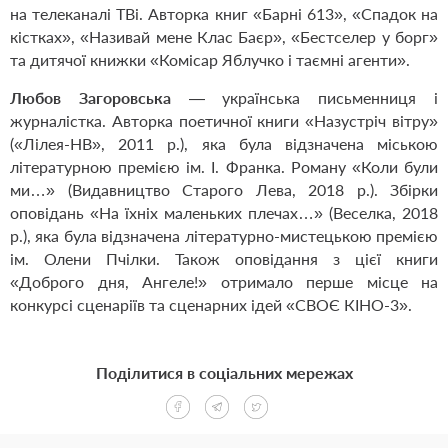
на телеканалі ТВі. Авторка книг «Барні 613», «Спадок на
кістках», «Називай мене Клас Баєр», «Бестселер у борг»
та дитячої книжки «Комісар Яблучко і таємні агенти».
Любов Загоровська
— українська письменниця і
журналістка. Авторка поетичної книги «Назустріч вітру»
(«Лілея-НВ», 2011 р.), яка була відзначена міською
літературною премією ім. І. Франка. Роману «Коли були
ми…» (Видавництво Старого Лева, 2018 р.). Збірки
оповідань «На їхніх маленьких плечах…» (Веселка, 2018
р.), яка була відзначена літературно-мистецькою премією
ім. Олени Пчілки. Також оповідання з цієї книги
«Доброго дня, Ангеле!» отримало перше місце на
конкурсі сценаріїв та сценарних ідей «СВОЄ КІНО-3».
Поділитися в соціальних мережах