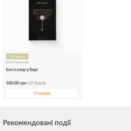
Паперова
Юлія Чернінька
Бестселер у борг
500.00 грн
+
50
буксів
У кошик
Рекомендовані події