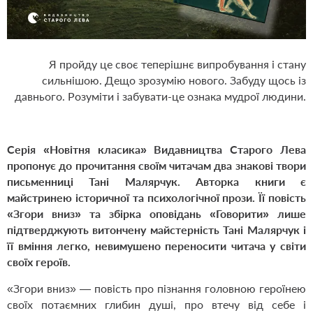
Я пройду це своє теперішнє випробування і стану
сильнішою. Дещо зрозумію нового. Забуду щось із
давнього. Розуміти і забувати-це ознака мудрої людини.
Серія «Новітня класика» Видавництва Старого Лева
пропонує до прочитання своїм читачам два знакові твори
письменниці Тані Малярчук. Авторка книги є
майстринею історичної та психологічної прози. Її повість
«Згори вниз» та збірка оповідань «Говорити» лише
підтверджують витончену майстерність Тані Малярчук і
її вміння легко, невимушено переносити читача у світи
своїх героїв.
«Згори вниз» — повість про пізнання головною героїнею
своїх потаємних глибин душі, про втечу від себе і