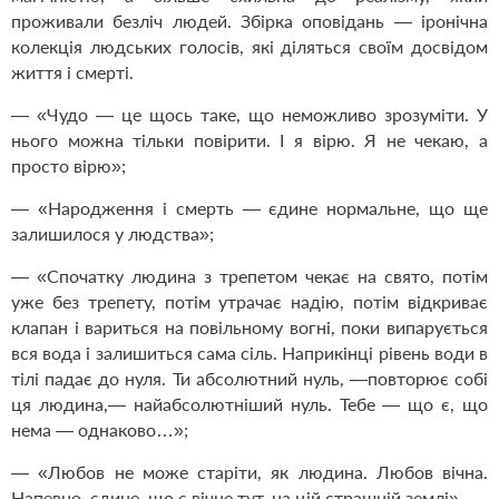
проживали безліч людей. Збірка оповідань — іронічна
колекція людських голосів, які діляться своїм досвідом
життя і смерті.
— «Чудо — це щось таке, що неможливо зрозуміти. У
нього можна тільки повірити. І я вірю. Я не чекаю, а
просто вірю»;
— «Народження і смерть — єдине нормальне, що ще
залишилося у людства»;
— «Спочатку людина з трепетом чекає на свято, потім
уже без трепету, потім утрачає надію, потім відкриває
клапан і вариться на повільному вогні, поки випарується
вся вода і залишиться сама сіль. Наприкінці рівень води в
тілі падає до нуля. Ти абсолютний нуль, —повторює собі
ця людина,— найабсолютніший нуль. Тебе — що є, що
нема — однаково…»;
— «Любов не може старіти, як людина. Любов вічна.
Напевно, єдине, що є вічне тут, на цій страшній землі».