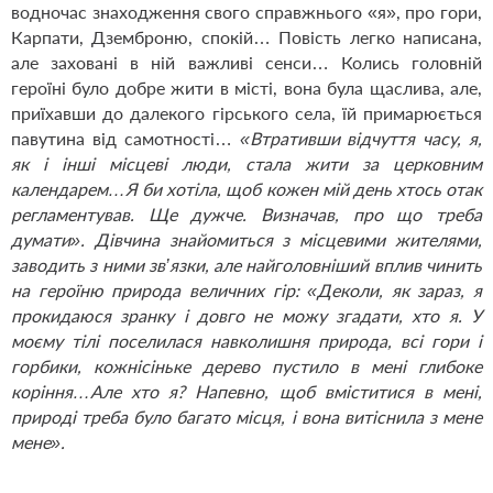
водночас знаходження свого справжнього «я», про гори,
Карпати, Дземброню, спокій… Повість легко написана,
але заховані в ній важливі сенси… Колись головній
героїні було добре жити в місті, вона була щаслива, але,
приїхавши до далекого гірського села, їй примарюється
павутина від самотності…
«Втративши відчуття часу, я,
як і інші місцеві люди, стала жити за церковним
календарем…Я би хотіла, щоб кожен мій день хтось отак
регламентував. Ще дужче. Визначав, про що треба
думати». Дівчина знайомиться з місцевими жителями,
заводить з ними зв’язки, але найголовніший вплив чинить
на героїню природа величних гір: «Деколи, як зараз, я
прокидаюся зранку і довго не можу згадати, хто я. У
моєму тілі поселилася навколишня природа, всі гори і
горбики, кожнісіньке дерево пустило в мені глибоке
коріння…Але хто я? Напевно, щоб вміститися в мені,
природі треба було багато місця, і вона витіснила з мене
мене».