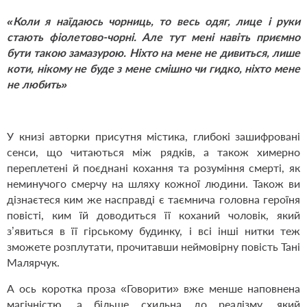
«Коли я наїдаюсь чорниць, то весь одяг, лице і руки
стають фіолетово-чорні. Але тут мені навіть приємно
бути такою замазурою. Ніхто на мене не дивиться, лише
коти, нікому не буде з мене смішно чи гидко, ніхто мене
не любить»
У книзі авторки присутня містика, глибокі зашифровані
сенси, що читаються між рядків, а також химерно
переплетені й поєднані кохання та розуміння смерті, як
неминучого смерчу на шляху кожної людини. Також ви
дізнаєтеся ким же насправді є таємнича головна героїня
повісті, ким їй доводиться її коханий чоловік, який
з’явиться в її гірському будинку, і всі інші нитки теж
зможете розплутати, прочитавши неймовірну повість Тані
Малярчук.
А ось коротка проза «Говорити» вже менше наповнена
магічністю, а більше схильна до реалізму, який