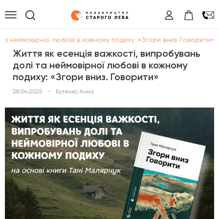
 та неймовірної любові в кожному подиху: «Згори вниз. Говорити»
Життя як есенція важкості, випробувань
долі та неймовірної любові в кожному
подиху: «Згори вниз. Говорити»
28.04.2025
•
Бутенко Анна