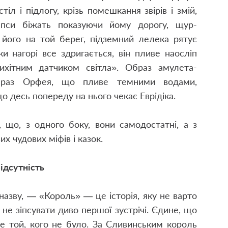
іл і підлогу, крізь помешкання звірів і змій,
і пси біжать показуючи йому дорогу, щур-
 його на той берег, підземний лелека рятує
и нагорі все здригається, він пливе наосліп
хітним датчиком світла». Образ амулета-
образ Орфея, що пливе темними водами,
що десь попереду на нього чекає Еврідіка.
, що, з одного боку, вони самодостатні, а з
их чудових міфів і казок.
ідсутність
назву, — «Король» — це історія, яку не варто
не зіпсувати диво першої зустрічі. Єдине, що
е той, кого не було. За Сливинським король