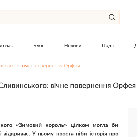
о нас
Блог
Новини
Події
Д
инського: вічне повернення Орфея
Сливинського: вічне повернення Орфея
ького «Зимовий король» цілком могла би
 відкриває. У ньому проста ніби історія про