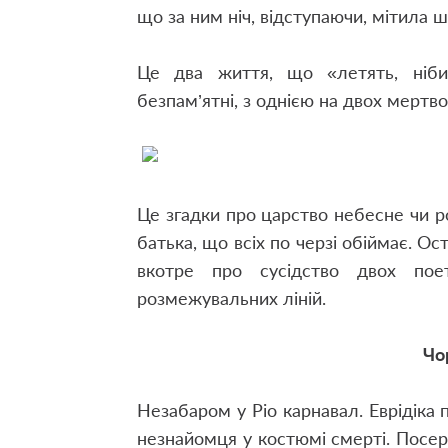
що за ним ніч, відступаючи, мітила 
Це два життя, що «летять, ніби д
безпам’ятні, з однією на двох мертв
Це згадки про царство небесне чи р
батька, що всіх по черзі обіймає. Ос
вкотре про сусідство двох пое
розмежувальних ліній.
Чо
Незабаром у Ріо карнавал. Еврідіка 
незнайомця у костюмі смерті. Посер