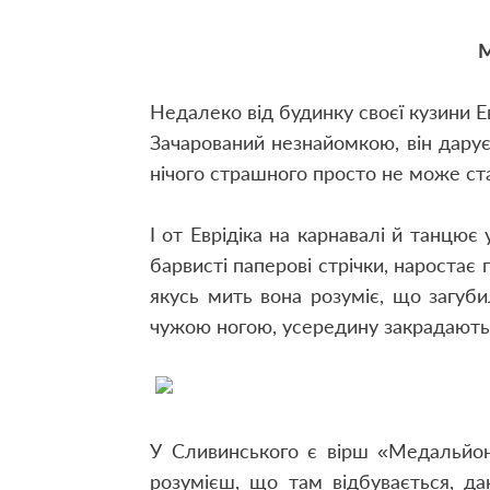
М
Недалеко від будинку своєї кузини Е
Зачарований незнайомкою, він дарує
нічого страшного просто не може ст
І от Еврідіка на карнавалі й танцює
барвисті паперові стрічки, наростає г
якусь мить вона розуміє, що загуби
чужою ногою, усередину закрадаються
У Сливинського є вірш «Медальйон
розумієш, що там відбувається, да