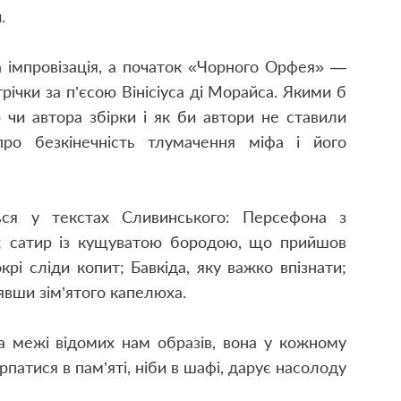
.
а імпровізація, а початок «Чорного Орфея» —
трічки за п’єсою Вінісіуса ді Морайса. Якими б
 чи автора збірки і як би автори не ставили
о безкінечність тлумачення міфа і його
ться у текстах Сливинського: Персефона з
; сатир із кущуватою бородою, що прийшов
рі сліди копит; Бавкіда, яку важко впізнати;
’явши зім’ятого капелюха.
а межі відомих нам образів, вона у кожному
патися в пам’яті, ніби в шафі, дарує насолоду