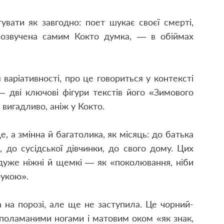
увати як завгодно: поет шукає своєї смерті,
, озвучена самим Кокто думка, — в обіймах
варіативності, про це говориться у контексті
 дві ключові фігури текстів його «Зимового
 вигадливо, аніж у Кокто.
, а змінна й багатолика, як місяць: до батька
, до сусідської дівчинки, до свого дому. Цих
і дуже ніжні й щемкі — як «поколювання, ніби
укою».
а на порозі, але ще не заступила. Це чорний-
 поламаними ногами і матовим оком «як знак,