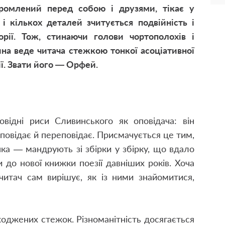
оромлений перед собою і друзями, тікає у
і кількох деталей зчитується подвійність і
торії. Тож, стинаючи голови чортополохів і
ина веде читача стежкою тонкої асоціативної
ії. Звати його — Орфей.
овідні риси Сливинського як оповідача: він
повідає й переповідає. Присмачується це тим,
нка — мандрують зі збірки у збірку, що вдало
 до нової книжки поезії давніших років. Хоча
 читач сам вирішує, як із ними знайомитися,
оджених стежок. Різноманітність досягається