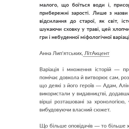
малого, що боїться води і, прис
прибережні зарості. Лише з назви 
відсилання до старої, як світ, іс
шукаючи сховку у траві, цей хлопч
гри і небуденної міфологічної варіац
Анна Лип’ятських,
ЛітАкцент
Варіація і множення історій — пр
помічає довкола й витворює сам, роз
що деякі з його героїв — Адам, Алі
використали у видавництві, додавши
вірші розташовані за хронологією,
вибудовуючи власний сюжет.
Що більше оповідачів — то більше х