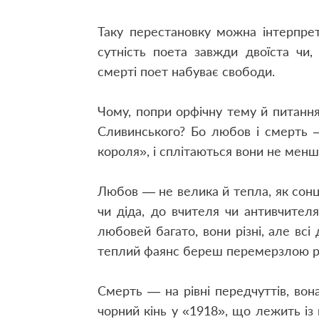
Таку перестановку можна інтерпрет
сутність поета завжди двоїста чи
смерті поет набуває свободи.
Чому, попри орфічну тему й питання 
Сливинського? Бо любов і смерть —
короля», і сплітаються вони не менш
Любов — не велика й тепла, як сонце
чи діда, до вчителя чи антивчителя
любовей багато, вони різні, але вс
теплий фаянс береш перемерзлою р
Смерть — на рівні передчуттів, вон
чорний кінь у «1918», що лежить із