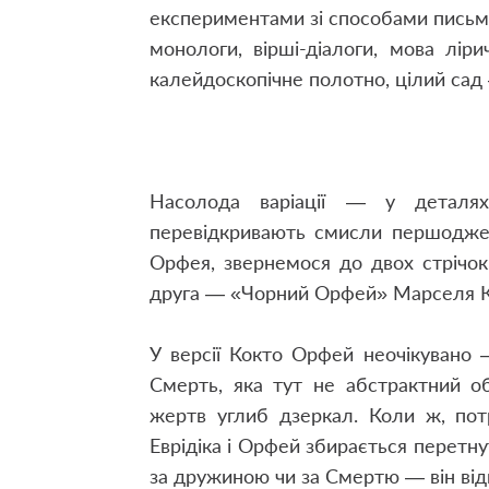
експериментами зі способами письма 
монологи, вірші-діалоги, мова лір
калейдоскопічне полотно, цілий сад 
Насолода варіації — у деталя
перевідкривають смисли першоджер
Орфея, звернемося до двох стрічо
друга — «Чорний Орфей» Марселя 
У версії Кокто Орфей неочікувано 
Смерть, яка тут не абстрактний о
жертв углиб дзеркал. Коли ж, пот
Еврідіка і Орфей збирається перетнут
за дружиною чи за Смертю — він від