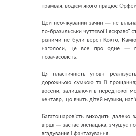
трамвая, водієм якого працює Орфей
Цей неочікуваний зачин — не вільн
по-бразильськи чуттєвої і яскравої с
різними не були версії Кокто, Камю
наголоси, це все про одне — пр
позачасовість.
Ця пластичність уповні реалізує
дорожньою сумкою та її прощання
восени, залишаючи в передпокої мок
кентавр, що вчить дітей музики, нап
Багатошаровість виходить далеко з
вірші — застає зненацька, змушує пор
вгадування і фантазування.