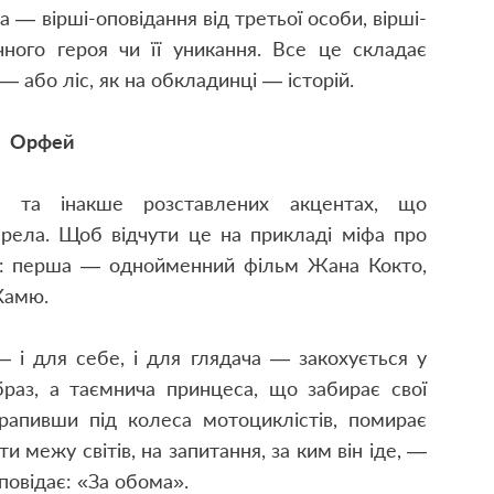
— вірші-оповідання від третьої особи, вірші-
ичного героя чи її уникання. Все це складає
— або ліс, як на обкладинці — історій.
Орфей
х та інакше розставлених акцентах, що
ела. Щоб відчути це на прикладі міфа про
к: перша — однойменний фільм Жана Кокто,
Камю.
— і для себе, і для глядача — закохується у
браз, а таємнича принцеса, що забирає свої
рапивши під колеса мотоциклістів, помирає
и межу світів, на запитання, за ким він іде, —
повідає: «За обома».