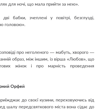
шлях для ночі, що мала прийти за нею».
ві бабки, зчеплені у повітрі, безглузді,
ою головою».
озповіді про неголеного — мабуть, хворого —
танній образ, між іншим, із вірша «Любов», що
тових жінок і про марність проведення
рний Орфей
приїжджає до своєї кузини, переховуючись від
ед шалу передсвяткового міста вона сідає до