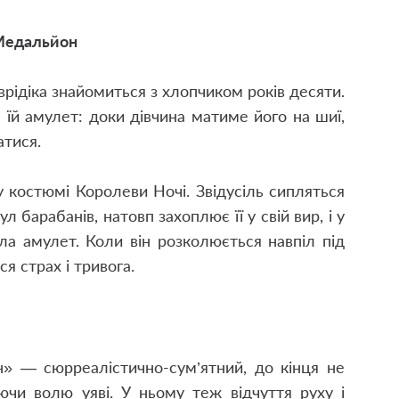
едальйон
врідіка знайомиться з хлопчиком років десяти.
 їй амулет: доки дівчина матиме його на шиї,
атися.
 у костюмі Королеви Ночі. Звідусіль сипляться
ул барабанів, натовп захоплює її у свій вир, і у
ла амулет. Коли він розколюється навпіл під
 страх і тривога.
» — сюрреалістично-сум’ятний, до кінця не
ючи волю уяві. У ньому теж відчуття руху і