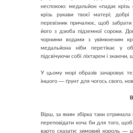
неспокою: медальйон «падає крізь ст
крізь рукави твоєї матері; добр
перевізник причалює, щоб забрати
його з дзюба підземної сороки. Док
чорними водами з увімкненим кри
медальйона ніби перетікає у 
підсвічуючи собі ліхтарем і знаючи, 
У цьому морі образів зачаровує те
іншого — ґрунт для чогось свого, нов
В
Вірш, за яким збірка таки отримала 
переповідати хоча би для того, щоб 
варто сказати: зимовий король — ц