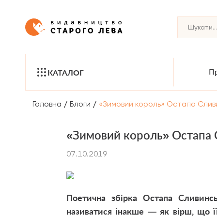
Пр
КАТАЛОГ
/
/
Головна
Блоги
«Зимовий король» Остапа Слив
«Зимовий король» Остапа 
07.10.2019
Поетична збірка Остапа Сливинс
називатися інакше — як вірш, що її