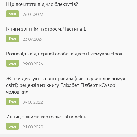
Що почитати під час блекаутів?
Блог
26.01.2023
Книги з літнім настроєм. Частина 1
Блог
23.07.2024
Розповідь від першої особи: відверті мемуари зірок
Блог
29.08.2024
Жінки диктують свої правила (навіть у «чоловічому»
світі): рецензія на книгу Елізабет Ґілберт «Суворі
чоловіки»
Блог
09.08.2022
7 книг, з якими варто зустріти осінь
Блог
21.08.2022