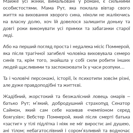
Майже усі жінки, вимальовані у романі, є сильними
особистостями. Мама Рут, яка поклала вівтар свого
життя на виховання хворого сина, ніколи не жаліючись
на власну долю, хоч їй довелося залишити доньку та
довгі роки виконувати усі примхи та забаганки старої
леді.
Або на перший погляд проста і недалека місіс Поммерой,
яка після трагічної загибелі чоловіка виховувала семеро
синів та, крім того, знайшла у собі сили робити інших
людей щасливими та заспокоювати їх у часи розпуки…
Та і чоловічі персонажі, історії, їх психотипи зовсім різні,
але дуже правдоподібні та життєві.
Жадібний, жорстокий та безжалісний ловець омарів –
батько Рут; м’який, добродушний страхопуд Сенатор
Саймон, який сам себе називав «чемпіоном серед
боягузів»; Вебстер Поммерой, який після смерті батька
«застиг» у тілі підлітка і ніяк не міг вирости: ані душею,
ані тілом; небагатослівний і сором’язливий та водночас