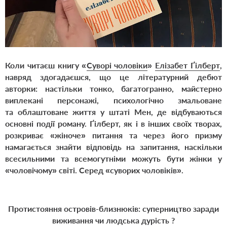
Коли читаєш книгу «
Суворі чоловіки
»
Елізабет Ґілберт
,
навряд здогадаєшся, що це літературний дебют
авторки: настільки тонко, багатогранно, майстерно
виплекані персонажі, психологічно змальоване
та облаштоване життя у штаті Мен, де відбуваються
основні події роману. Ґілберт, як і в інших своїх творах,
розкриває «жіноче» питання та через його призму
намагається знайти відповідь на запитання, наскільки
всесильними та всемогутніми можуть бути жінки у
«чоловічому» світі. Серед «суворих чоловіків».
Протистояння островів-близнюків: суперництво заради
виживання чи людська дурість ?