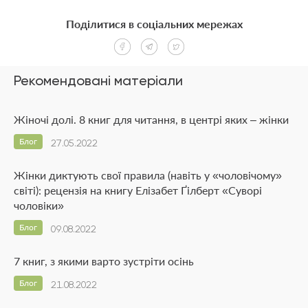
Поділитися в соціальних мережах
Рекомендовані матеріали
Жіночі долі. 8 книг для читання, в центрі яких – жінки
Блог
27.05.2022
Жінки диктують свої правила (навіть у «чоловічому»
світі): рецензія на книгу Елізабет Ґілберт «Суворі
чоловіки»
Блог
09.08.2022
7 книг, з якими варто зустріти осінь
Блог
21.08.2022