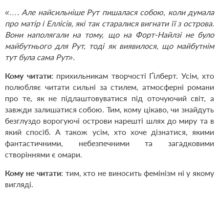
«…. Але найсильніше Рут пишалася собою, коли думала
про матір і Еллісів, які так старалися вигнати її з острова.
Вони наполягали на тому, що на Форт-Найлзі не було
майбутнього для Рут, тоді як виявилося, що майбутнім
тут була сама Рут».
Кому читати
:
прихильникам творчості Ґілберт. Усім, хто
полюбляє читати сильні за стилем, атмосферні романи
про те, як не підлаштовуватися під оточуючий світ, а
завжди залишатися собою. Тим, кому цікаво, чи знайдуть
безглуздо ворогуючі острови нарешті шлях до миру та в
який спосіб. А також усім, хто хоче дізнатися, якими
фантастичними, небезпечними та загадковими
створіннями є омари.
Кому не читати
:
тим, хто не виносить фемінізм ні у якому
вигляді.