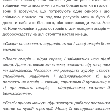
трішечки менш пихатими та мали більше клепки в голові,
вони б зрозуміли, що потребують одне одного і що
спільною працею та поділом ресурсів можна було б
досягти набагато більшого, ніж вони завжди мали. Але
ні. Коли чоловіки з двох островів стали ловцями омарів –
добросусідству на цілі століття настав кінець.
«Омари не визнають кордонів, отож і ловці омарів їх не
визнають».
«Ловля омарів – підла справа, і займаються нею підлі
люди. Адже те, якими ми стаємо, залежить від того, чим
ми займаємось. Чоловіки, які розводять худобу, стають
спокійними, надійними і врівноваженими; ті, що
полюють на оленів,
– тихими, спритними й чутливими; а
ті, що ловлять омарів, – підозріливими, хитрими й
безжалісними».
«Безліч причин можуть підштовхнути рибалку поставити
пастки на чужій території. Може, їх випадково занесло