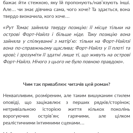
бажає йти стежкою, яку їй пропонують/нав’язують інші.
Але… чи знає дівчина сама, чого хоче? Та здається, вона
твердо визначила, кого хоче…
«Рут Томас зайняла тверду позицію: її місце тільки на
острові Форт-Найлз і більше ніде. Таку позицію вона
зайняла у спілкуванні з матір’ю: тільки на Форт-Найлзі
вона по-справжньому щаслива; Форт-Найлз у її плоті та
крові; і зрозуміти її здатні лише ті, що живуть на острові
Форт-Найлз. Нічого з цього не було повною правдою».
Чим так приваблює читачів цей роман?
Неквапливим, розміреним, але таким вишуканим стилем
оповіді, що зацікавлює з перших рядків/сторінок;
нетривіальною історією життя кількох поколінь
ворогуючих острів’ян; гарячими, але цілком
реалістичними інтимними сценами…