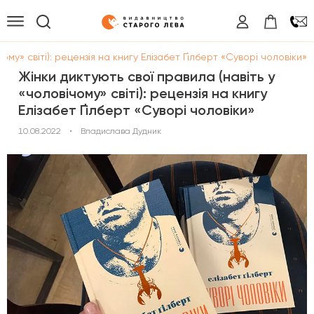
ому» світі): рецензія на книгу Елізабет Ґілберт «Суворі чоловіки»
Жінки диктують свої правила (навіть у
«чоловічому» світі): рецензія на книгу
Елізабет Ґілберт «Суворі чоловіки»
10.08.2022
•
Владислава Дудник