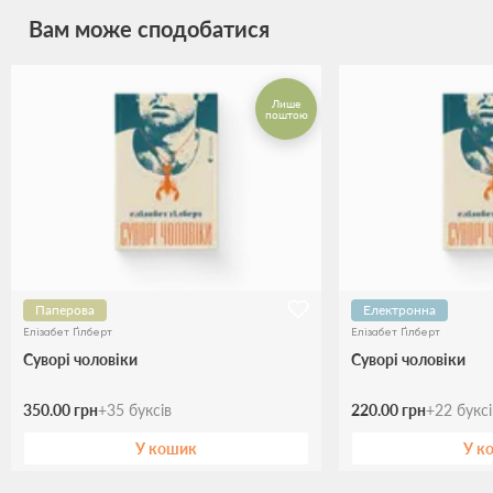
Вам може сподобатися
Лише
поштою
Паперова
Електронна
Елізабет Ґілберт
Елізабет Ґілберт
Суворі чоловіки
Суворі чоловіки
350.00 грн
+
35
буксів
220.00 грн
+
22
букс
У кошик
У к