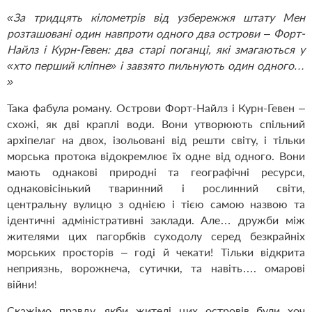
«За тридцять кілометрів від узбережжя штату Мен
розташовані один навпроти одного два острови – Форт-
Найлз і Курн-Гевен: два старі поганці, які змагаються у
«хто перший кліпне» і завзято пильнують один одного…
»
Така фабула роману. Острови Форт-Найлз і Курн-Гевен –
схожі, як дві краплі води. Вони утворюють спільний
архіпелаг на двох, ізольовані від решти світу, і тільки
морська протока відокремлює їх одне від одного. Вони
мають однакові природні та географічні ресурси,
однаковісінький тваринний і рослинний світи,
центральну вулицю з однією і тією самою назвою та
ідентичні адміністративні заклади. Але… дружби між
жителями цих пагорбків суходолу серед безкрайніх
морських просторів – годі й чекати! Тільки відкрита
неприязнь, ворожнеча, сутички, та навіть…. омарові
війни!
Скажімо правду, якби жителі цих островів були хоч