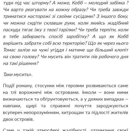
туди під час шторму? А може, Кобб – молодий забіяка ?
Чи варто реагувати на кожну образу? Чи треба завжди
триматися насторожі зі своїми сусідами? З іншого боку,
чи можна сидіти склавши руки, коли якийсь жадібний
паскуда тягає їжу з твоєї тарілки? Чи треба терпіти, коли
в тебе забирають спосіб заробітку? А що як Кобб
вирішить забрати собі всю територію? Що як через нього
Томас залізе на чужі угіддя і матиме ще більший клопіт
на свою голову? Чи мусить він тратити пів робочого дня
на такі рішення?
Таки мусить».
Події роману, стосунки між героями розвиваються саме
на тлі ворожнечі між островами. Інколи – вони ними
визначаються та обґрунтовуються, а у деяких випадках –
навпаки, щирі та справжні почуття зароджуються
всупереч непорозумінням, хитрощам та підлості жителів
двох островів.
Саме у такій атмосфері жадібності, отримання своєї