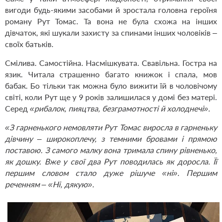
вигоди будь-якими засобами й зростала головна героїня
роману Рут Томас. Та вона не була схожа на інших
дівчаток, які шукали захисту за спинами інших чоловіків –
своїх батьків.
Смілива. Самостійна. Насмішкувата. Свавільна. Гостра на
язик. Читала страшенно багато книжок і спала, мов
бабак. Бо тільки так можна було вижити їй в чоловічому
світі, коли Рут ще у 9 років залишилася у домі без матері.
Серед
«рибалок, пияцтва, безграмотності й холоднечі».
«З гарненького немовляти Рут Томас виросла в гарненьку
дівчину – широкоплечу, з темними бровами і прямою
поставою. З самого малку вона тримала спину рівненько,
як дошку. Вже у свої два Рут поводилась як доросла. Її
першим словом стало дуже рішуче «ні». Першим
реченням – «Ні, дякую».