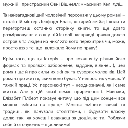
мужній і пристрасний Овні Вішнелл; «масний» Кел Кулі...
Та найзагадковіший чоловічий персонаж у цьому романі –
столітній містер Ленфорд Елліс, «старий змій»; і коли ти
перегортаєш останню сторінку книги, то ще довго
розмірковуєш: хто ж у цій історії насправді правив долею
островів та людей на них? Хто кого перехитрив чи, може,
просто взяв те, що належало йому по праву?
Крім того, що ця історія – про кохання (у різних його
формах та проявах: заборонене, віддане, вільне…), цей
роман ще й про сильних жінок та суворих чоловіків. Цей
роман про життя, яким воно буває. У непростих умовах. У
тяжкій праці. Усі персонажі тут – неоднозначні, як і саме
життя. Але у цій книзі немає приреченості. Навпаки,
Елізабет Ґілберт показує читачу, що під цим сонцем все
можна змінити на краще. Можна змінити звичаї та
традиції, які панували століттями, і будувати власну
долю так, як хочеш і вважаєш за доцільне ти. Роблячи
себе й оточуючих – щасливими!