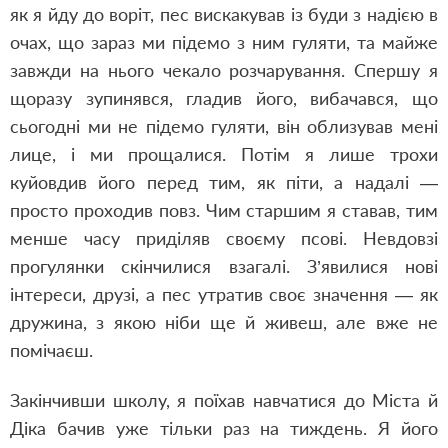
як я йду до воріт, пес вискакував із буди з надією в
очах, що зараз ми підемо з ним гуляти, та майже
завжди на нього чекало розчарування. Спершу я
щоразу зупинявся, гладив його, вибачався, що
сьогодні ми не підемо гуляти, він облизував мені
лице, і ми прощалися. Потім я лише трохи
куйовдив його перед тим, як піти, а надалі —
просто проходив повз. Чим старшим я ставав, тим
менше часу приділяв своєму псові. Невдовзі
прогулянки скінчилися взагалі. З’явилися нові
інтереси, друзі, а пес утратив своє значення — як
дружина, з якою ніби ще й живеш, але вже не
помічаєш.
Закінчивши школу, я поїхав навчатися до Міста й
Діка бачив уже тільки раз на тиждень. Я його