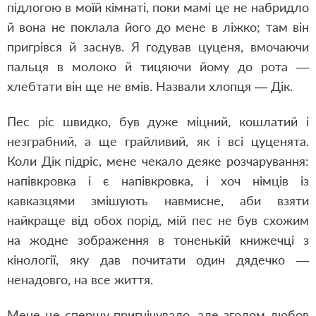
підлогою в моїй кімнаті, поки мамі це не набридло
й вона не поклала його до мене в ліжко; там він
пригрівся й заснув. Я годував цуценя, вмочаючи
пальця в молоко й тицяючи йому до рота —
хлебтати він ще не вмів. Назвали хлопця — Дік.
Пес ріс швидко, був дуже міцний, кошлатий і
незграбний, а ще грайливий, як і всі цуценята.
Коли Дік підріс, мене чекало деяке розчарування:
напівкровка і є напівкровка, і хоч німців із
кавказцями змішують навмисне, аби взяти
найкраще від обох порід, мій пес не був схожим
на жодне зображення в тоненькій книжечці з
кінології, яку дав почитати один дядечко —
ненадовго, на все життя.
Мене це спершу пригнічувало, але згодом любов