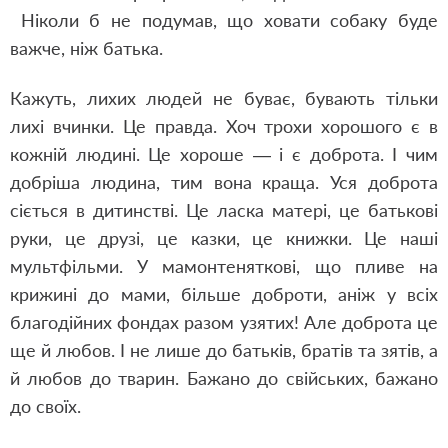
Ніколи б не подумав, що ховати собаку буде
важче, ніж батька.
Кажуть, лихих людей не буває, бувають тільки
лихі вчинки. Це правда. Хоч трохи хорошого є в
кожній людині. Це хороше — і є доброта. І чим
добріша людина, тим вона краща. Уся доброта
сіється в дитинстві. Це ласка матері, це батькові
руки, це друзі, це казки, це книжки. Це наші
мультфільми. У мамонтеняткові, що пливе на
крижині до мами, більше доброти, аніж у всіх
благодійних фондах разом узятих! Але доброта це
ще й любов. І не лише до батьків, братів та зятів, а
й любов до тварин. Бажано до свійських, бажано
до своїх.