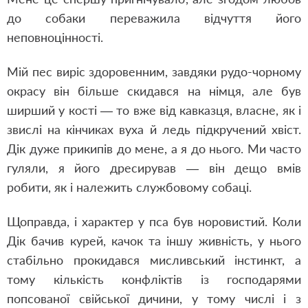
до собаки переважила відчуття його
неповноцінності.
Мій пес виріс здоровенним, завдяки рудо-чорному
окрасу він більше скидався на німця, але був
ширший у кості — то вже від кавказця, власне, як і
звислі на кінчиках вуха й ледь підкручений хвіст.
Дік дуже прикипів до мене, а я до нього. Ми часто
гуляли, я його дресирував — він дещо вмів
робити, як і належить службовому собаці.
Щоправда, і характер у пса був норовистий. Коли
Дік бачив курей, качок та іншу живність, у нього
стабільно прокидався мисливський інстинкт, а
тому кількість конфліктів із господарями
попсованої свійської дичини, у тому числі і з