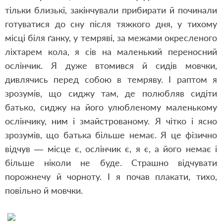
тільки близькі, закінчували прибирати й починали
готуватися до сну після тяжкого дня, у тихому
місці біля ґанку, у темряві, за межами окресленого
ліхтарем кола, я сів на маленький переносний
ослінчик. Я дуже втомився й сидів мовчки,
дивлячись перед собою в темряву. І раптом я
зрозумів, що сиджу там, де полюбляв сидіти
батько, сиджу на його улюбленому маленькому
ослінчику, ним і змайстрованому. Я чітко і ясно
зрозумів, що батька більше немає. Я це фізично
відчув — місце є, ослінчик є, я є, а його немає і
більше ніколи не буде. Страшно відчувати
порожнечу й чорноту. І я почав плакати, тихо,
повільно й мовчки.