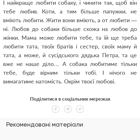
І найкраще любити собаку, і чинити так, щоб він
тебе любив. Коти, а тим більше папужки, не
вміють любити. Жити вони вміють, а от любити —
ні. Любов до собаки більше схожа на любов до
жінки. Мама може любити тебе, та їй ще треба
любити тата, твоїх братів і сестер, своїх маму й
тата, а може, й сусідського дядька Петра, та це
вже не наше діло… А собака любитиме тільки
тебе, буде вірним тільки тобі. І нічого не
вимагатиме натомість. Окрім твоєї любові.
Поділитися в соціальних мережах
Рекомендовані матеріали