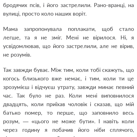
бродячих псів, і його застрелили. Рано-вранці, на
вулиці, просто коло наших воріт.
Мама запропонувала поплакати, щоб стало
легше, та я не зміг. Мені не вірилося. Ні, я
усвідомлював, що його застрелили, але не вірив,
не розумів.
Так завжди буває. Між тим, коли тобі скажуть, що
когось близького вже немає, і тим, коли ти це
зрозумієш і відчуєш утрату, завжди минає певний
час. Так було не раз. Коли мені виповнилося
двадцять, коли приїхав чоловік і сказав, що мій
батько помер, то перше, що заповнило весь
розум, — «цього не може бути». І навіть коли
через годину я побачив його ніби сплячого,