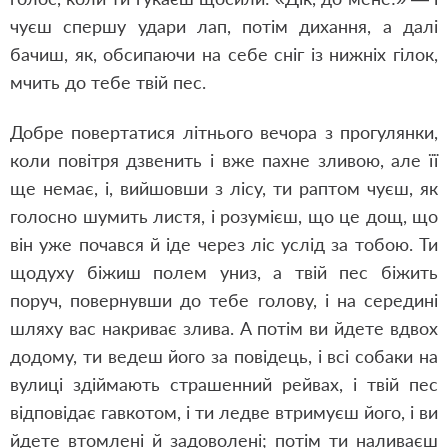
чуєш спершу удари лап, потім дихання, а далі
бачиш, як, обсипаючи на себе сніг із нижніх гілок,
мчить до тебе твій пес.
Добре повертатися літнього вечора з прогулянки,
коли повітря дзвенить і вже пахне зливою, але її
ще немає, і, вийшовши з лісу, ти раптом чуєш, як
голосно шумить листя, і розумієш, що це дощ, що
він уже почався й іде через ліс услід за тобою. Ти
щодуху біжиш полем униз, а твій пес біжить
поруч, повернувши до тебе голову, і на середині
шляху вас накриває злива. А потім ви йдете вдвох
додому, ти ведеш його за повідець, і всі собаки на
вулиці здіймають страшенний рейвах, і твій пес
відповідає гавкотом, і ти ледве втримуєш його, і ви
йдете втомлені й задоволені; потім ти наливаєш