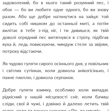
задоволений, бо в нього такий розумний пес, і
обоє — бо ви любите одне одного, бо ви знову
разом. Або ще добре наткнутися на зайця: той
сидить собі нишком до останньої миті, а потім
вилітає в тебе з-під ніг, і ти дивишся, як твій
доволі огрядний пес витягнувся в стрілу, підібгав
вуха й, ледь повискуючи, чимдуж стеле за звірям,
потроху відстаючи.
Як чудово гуляти сирого осіннього дня, у повільних
і світлих сутінках, коли довкола анікогісінько, і
пахне гниллю, і довкола серпанок.
Добре гуляти взимку, особливо коли випадає
рідкісний у нашій місцевості сніг, коли бачиш
сліди, свої й чужі, і дзвінко й далеко летить твій
голос, коли ти гукаєш щосили: «Дік, до мене!» — і