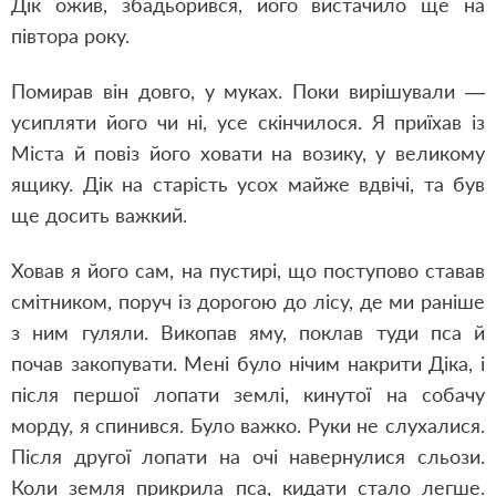
Дік ожив, збадьорився, його вистачило ще на
півтора року.
Помирав він довго, у муках. Поки вирішували —
усипляти його чи ні, усе скінчилося. Я приїхав із
Міста й повіз його ховати на возику, у великому
ящику. Дік на старість усох майже вдвічі, та був
ще досить важкий.
Ховав я його сам, на пустирі, що поступово ставав
смітником, поруч із дорогою до лісу, де ми раніше
з ним гуляли. Викопав яму, поклав туди пса й
почав закопувати. Мені було нічим накрити Діка, і
після першої лопати землі, кинутої на собачу
морду, я спинився. Було важко. Руки не слухалися.
Після другої лопати на очі навернулися сльози.
Коли земля прикрила пса, кидати стало легше.