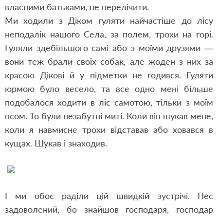
власними батьками, не перелічити.
Ми ходили з Діком гуляти найчастіше до лісу
неподалік нашого Села, за полем, трохи на горі.
Гуляли здебільшого самі або з моїми друзями —
вони теж брали своїх
собак, але жоден з них за
красою Дікові й у підметки не годився. Гуляти
юрмою було весело, та все одно мені більше
подобалося ходити в ліс самотою, тільки з моїм
псом. То були незабутні миті. Коли він шукав мене,
коли я навмисне трохи відставав або ховався в
кущах. Шукав і знаходив.
І ми обоє раділи цій швидкій зустрічі. Пес
задоволений, бо знайшов господаря, господар