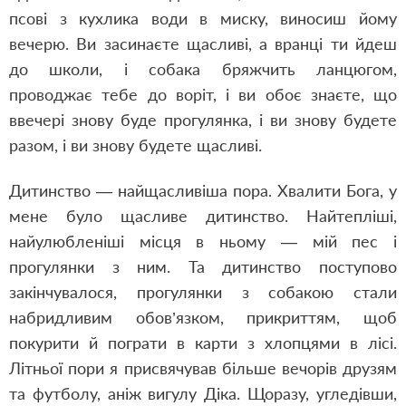
псові з кухлика води в миску, виносиш йому
вечерю. Ви засинаєте щасливі, а вранці ти йдеш
до школи, і собака бряжчить ланцюгом,
проводжає тебе до воріт, і ви обоє знаєте, що
ввечері знову буде прогулянка, і ви знову будете
разом, і ви знову будете щасливі.
Дитинство — найщасливіша пора. Хвалити Бога, у
мене було щасливе дитинство. Найтепліші,
найулюбленіші місця в ньому — мій пес і
прогулянки з ним. Та дитинство поступово
закінчувалося, прогулянки з собакою стали
набридливим обов’язком, прикриттям, щоб
покурити й пограти в карти з хлопцями в лісі.
Літньої пори я присвячував більше вечорів друзям
та футболу, аніж вигулу Діка. Щоразу, угледівши,