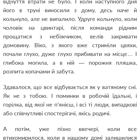
відчуття втрати не було. І коли наступного дня
його в труні виносили з дому, десь наче й
кольнуло, але не випалило. Удруге кольнуло, коли
чоловік на цвинтарі, після команди рідним
прощатися з небіжчиком, велів закривати
домовину. Віко, з якого вже стриміли цвяхи,
почали глухо, дуже глухо прибивати на місце… І
глибока могила, а в ній — порожня пляшка,
розпита копачами й забута.
Здавалося, що все відбувається як у ватяному сні.
Як не з тобою. І поминки в робочій їдальні, і
горілка, від якої не п’янієш, і всі ті люди, випадкові
або співчутливі спостерігачі, якісь родичі.
А потім, уже пізно ввечері, коли все
втихомирилося, коли в нашому домі залишилися