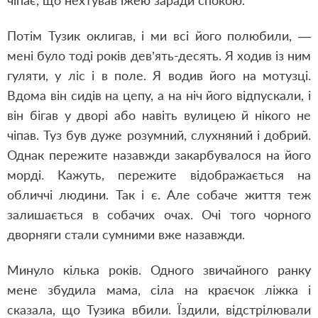
чіпає, що нехтував їжею заради спокою.
Потім Тузик оклигав, і ми всі його полюбили, —
мені було тоді років дев’ять-десять. Я ходив із ним
гуляти, у ліс і в поле. Я водив його на мотузці.
Вдома він сидів на цепу, а на ніч його відпускали, і
він бігав у дворі або навіть вулицею й нікого не
чіпав. Туз був дуже розумний, слухняний і добрий.
Однак пережите назавжди закарбувалося на його
морді. Кажуть, пережите відображається на
обличчі людини. Так і є. Але собаче життя теж
залишається в собачих очах. Очі того чорного
дворняги стали сумними вже назавжди.
Минуло кілька років. Одного звичайного ранку
мене збудила мама, сіла на краєчок ліжка і
сказала, що Тузика вбили. Їздили, відстрілювали