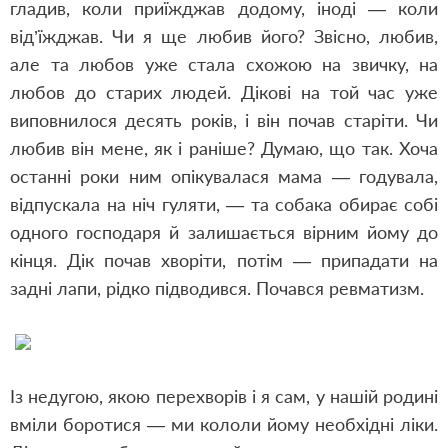
гладив, коли приїжджав додому, іноді — коли
від’їжджав. Чи я ще любив його? Звісно, любив,
але та любов уже стала схожою на звичку, на
любов до старих людей. Дікові на той час уже
виповнилося десять років, і він почав старіти. Чи
любив він мене, як і раніше? Думаю, що так. Хоча
останні роки ним опікувалася мама — годувала,
відпускала на ніч гуляти, — та собака обирає собі
одного господаря й залишається вірним йому до
кінця. Дік почав хворіти, потім — припадати на
задні лапи, рідко підводився. Почався ревматизм.
Із недугою, якою перехворів і я сам, у нашій родині
вміли боротися — ми кололи йому необхідні ліки.