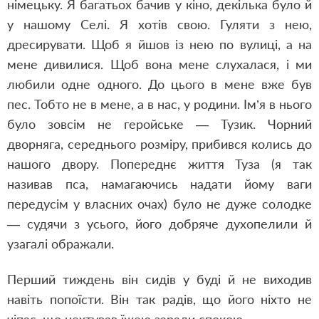
німецьку. Я багатьох бачив у кіно, декілька було й
у нашому Селі. Я хотів свою. Гуляти з нею,
дресирувати. Щоб я йшов із нею по вулиці, а на
мене дивилися. Щоб вона мене слухалася, і ми
любили одне одного. До цього в мене вже був
пес. Тобто не в мене, а в нас, у родини. Ім’я в нього
було зовсім не геройське — Тузик. Чорний
дворняга, середнього розміру, прибився колись до
нашого двору. Попереднє життя Туза (я так
називав пса, намагаючись надати йому ваги
передусім у власних очах) було не дуже солодке
— судячи з усього, його добряче духопелили й
узагалі ображали.
Перший тиждень він сидів у буді й не виходив
навіть попоїсти. Він так радів, що його ніхто не