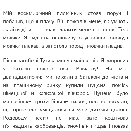
Мій восьмирічний племінник стояв поруч і
побачив, що я плачу. Він пожалів мене, як уміють
жаліти діти, — почав гладити мене по голові. Теж
мовчки. Я сидів на ослінчику, опустивши голову, і
мовчки плакав, а він стояв поряд і мовчки гладив.
Після загибелі Тузика минув майже рік. Я випросив
у батьків нового пса. Вівчарку! На моє
дванадцятиріччя ми поїхали з батьком до міста й
на пташиному ринку купили цуценя, помісь
німецької й кавказької вівчарок. Цуценя було
манюсіньке, трохи більше тижня, погано повзало,
ще гірше їло, уміщалося на моїй дитячій долоні.
Родоводу песик не мав, зате коштував
п’ятнадцять карбованців. Уночі він пищав і повзав