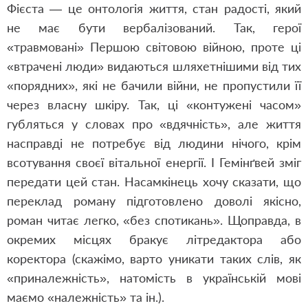
Фієста — це онтологія життя, стан радості, який
не має бути вербалізований. Так, герої
«травмовані» Першою світовою війною, проте ці
«втрачені люди» видаються шляхетнішими від тих
«порядних», які не бачили війни, не пропустили її
через власну шкіру. Так, ці «контужені часом»
губляться у словах про «вдячність», але життя
насправді не потребує від людини нічого, крім
всотування своєї вітальної енергії. І Гемінґвей зміг
передати цей стан. Насамкінець хочу сказати, що
переклад роману підготовлено доволі якісно,
роман читає легко, «без спотикань». Щоправда, в
окремих місцях бракує літредактора або
коректора (скажімо, варто уникати таких слів, як
«приналежність», натомість в українській мові
маємо «належність» та ін.).