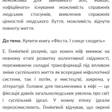
неможлива для звичайного або, інакше,
«офіційного» існування можливість справжніх
людських стосунків, виявлення справжніх
цінностей людського буття, можливість відчути
повноту життя.
До теми.
Купити книгу «Фієста. І сонце сходить»
Е. Гемінґвей розуміє, що кожен міф виникає на
певному етапі розвитку колективної свідомості,
переживаючи складні трансформації під впливом
зміни суспільного життя як всередині міфологічної
системи, так і потім, у мистецтві, зокрема, у
літературі. Головне для письменника в міфі — це
фіксація давніх загальнолюдських уявлень про світ
і суспільний ідеал. У кожну епоху ідеали
переосмислюють. Гемінґвей відчував, що окремі