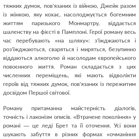
тяжких думок, пов’язаних із війною, Джейк разом
із жінкою, яку кохає, насолоджується богемним
життям паризького Монмартру, віддається
шаленству на фієсті в Памплоні. Герої роману весь
час перебувають «на шляху»: з’їжджаються і
роз’їжджаються, сваряться і миряться, безупинно
віддаються алкоголю й насолодам європейського
повоєнного життя. Роман складається з цих
численних переміщень, які мають відволікти
героїв від тяжких думок, пов’язаних із пережитим
досвідом Першої світової.
Роману притаманна майстерність діалогів,
точність і лаконізм описів. «Втрачене покоління» у
романі — це леді Брет та її оточення. Усі вони
шукають забуття в різних формах «очманіння