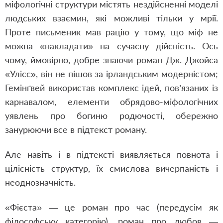
міфологічні структури містять нездійсненні моделі
людських взаємин, які можливі тільки у мрії.
Проте письменик мав рацію у тому, що міф не
можна «накладати» на сучасну дійсність. Ось
чому, ймовірно, добре знаючи роман Дж. Джойса
«Улісс», він не пішов за ірландським модерністом;
Гемінґвей використав комплекс ідей, пов’язаних із
карнавалом, елементи обрядово-міфологічних
уявлень про богиню родючості, обережно
занурюючи все в підтекст роману.
Але навіть і в підтексті виявляється повнота і
цілісність структур, їх смислова вичерпаність і
неоднозначність.
«Фієста» — це роман про час (передусім як
філософську категорію), роман про любов —