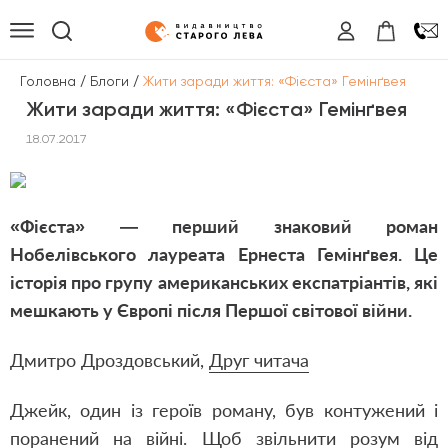
/
/
Головна
Блоги
Жити заради життя: «Фієста» Гемінґвея
Жити заради життя: «Фієста» Гемінґвея
18.07.2017
«Фієста» — перший знаковий роман
Нобелівського лауреата Ернеста Гемінґвея. Це
історія про групу американських експатріантів, які
мешкають у Європі після Першої світової війни.
Дмитро Дроздовський,
Друг читача
Джейк, один із героїв роману, був контужений і
поранений на війні. Щоб звільнити розум від