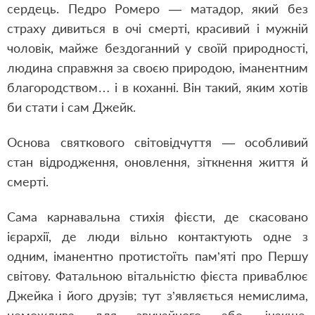
сердець. Педро Ромеро — матадор, який без
страху дивиться в очі смерті, красивий і мужній
чоловік, майже бездоганний у своїй природності,
людина справжня за своєю природою, іманентним
благородством… і в коханні. Він такий, яким хотів
би стати і сам Джейк.
Основа святкового світовідчуття — особливий
стан відродження, оновлення, зіткнення життя й
смерті.
Сама карнавальна стихія фієсти, де скасовано
ієрархії, де люди вільно контактують одне з
одним, іманентно протистоїть пам’яті про Першу
світову. Фатальною вітальністю фієста приваблює
Джейка і його друзів; тут з’являється немислима,