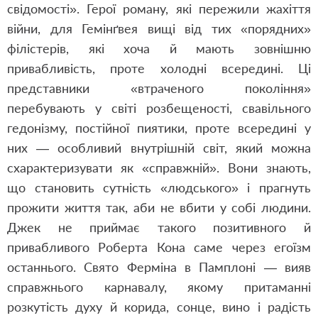
свідомості». Герої роману, які пережили жахіття
війни, для Гемінґвея вищі від тих «порядних»
філістерів, які хоча й мають зовнішню
привабливість, проте холодні всередині. Ці
представники «втраченого покоління»
перебувають у світі розбещеності, свавільного
гедонізму, постійної пиятики, проте всередині у
них — особливий внутрішній світ, який можна
схарактеризувати як «справжній». Вони знають,
що становить сутність «людського» і прагнуть
прожити життя так, аби не вбити у собі людини.
Джек не приймає такого позитивного й
привабливого Роберта Кона саме через егоїзм
останнього. Свято Ферміна в Памплоні — вияв
справжнього карнавалу, якому притаманні
розкутість духу й корида, сонце, вино і радість