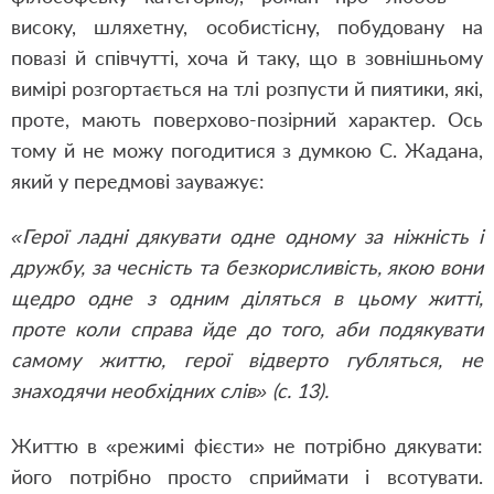
високу, шляхетну, особистісну, побудовану на
повазі й співчутті, хоча й таку, що в зовнішньому
вимірі розгортається на тлі розпусти й пиятики, які,
проте, мають поверхово-позірний характер. Ось
тому й не можу погодитися з думкою С. Жадана,
який у передмові зауважує:
«Герої ладні дякувати одне одному за ніжність і
дружбу, за чесність та безкорисливість, якою вони
щедро одне з одним діляться в цьому житті,
проте коли справа йде до того, аби подякувати
самому життю, герої відверто губляться, не
знаходячи необхідних слів» (с. 13).
Життю в «режимі фієсти» не потрібно дякувати:
його потрібно просто сприймати і всотувати.