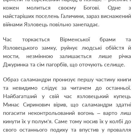
кожен молиться своєму Богові. Одне з
найстаріших поселень Галичини, зараз виснажений
війнами Язловець повільно занепадає.
Час торкається Вірменської брами та
Язловецького замку, руйнує людські обійстя й
мости, незмінною залишається лише річка
Джуринка та сім пагорбів, що оточують селище.
Образ саламандри пронизує першу частину книги
та невидимо слідує за читачем до останньої.
Найбагатший у свій час язловецький купець
Минас Сиринович вірив, що саламандри здатні
погасити неконтрольований вогонь – варто лиш
кинути їх у полум’я. Саме тому носив їх у колбі до
свого останнього подиху та впустив у провалля