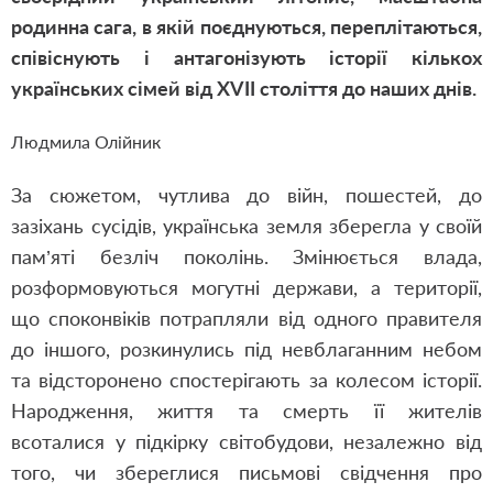
родинна сага, в якій поєднуються, переплітаються,
співіснують і антагонізують історії кількох
українських сімей від ХVII століття до наших днів.
Людмила Олійник
За сюжетом, чутлива до війн, пошестей, до
зазіхань сусідів, українська земля зберегла у своїй
пам’яті безліч поколінь. Змінюється влада,
розформовуються могутні держави, а території,
що споконвіків потрапляли від одного правителя
до іншого, розкинулись під невблаганним небом
та відсторонено спостерігають за колесом історії.
Народження, життя та смерть її жителів
всоталися у підкірку світобудови, незалежно від
того, чи збереглися письмові свідчення про