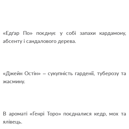
«Едґар По» поєднує у собі запахи кардамону,
абсенту і сандалового дерева.
«Джейн Остін» – сукупність гарденії, туберозу та
жасмину.
В ароматі «Генрі Торо» поєдналися кедр, мох та
ялівець.