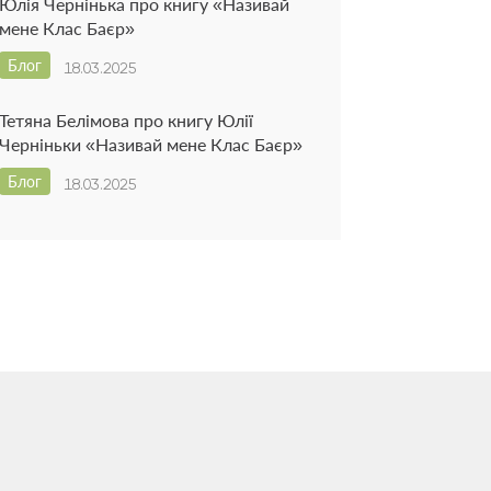
Юлія Чернінька про книгу «Називай
мене Клас Баєр»
Блог
18.03.2025
Тетяна Белімова про книгу Юлії
Черніньки «Називай мене Клас Баєр»
Блог
18.03.2025