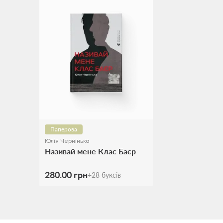
Паперова
Юлія Чернінька
Називай мене Клас Баєр
280.00 грн
+
28
буксів