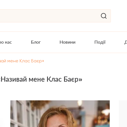
о нас
Блог
Новини
Події
Д
ивай мене Клас Баєр»
«Називай мене Клас Баєр»