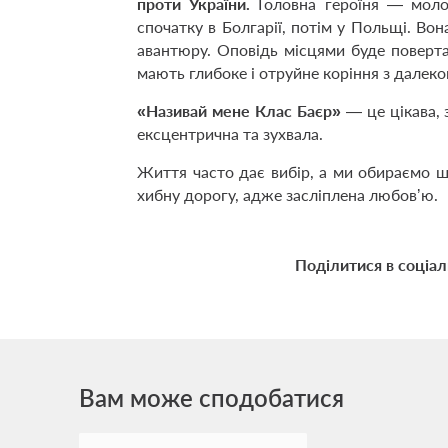
проти України.
Головна героїня — моло
спочатку в Болгарії, потім у Польщі. Во
авантюру. Оповідь місцями буде поверта
мають глибоке і отруйне коріння з далеко
«Називай мене Клас Баєр»
— це цікава, 
ексцентрична та зухвала.
Життя часто дає вибір, а ми обираємо ш
хибну дорогу, адже засліплена любовʼю.
Поділитися в соціа
Вам може сподобатися