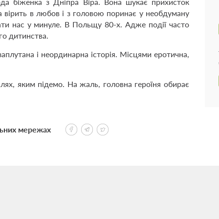
да біженка з Дніпра Віра. Вона шукає прихисток
на вірить в любов і з головою поринає у необдуману
ти нас у минуле. В Польщу 80-х. Адже події часто
го дитинства.
заплутана і неординарна історія. Місцями еротична,
лях, яким підемо. На жаль, головна героїня обирає
льних мережах