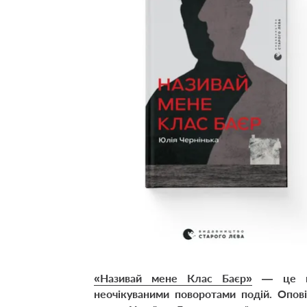
«Називай мене Клас Баєр»
— це гос
неочікуваними поворотами подій. Опові