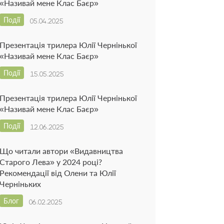
«Називай мене Клас Баєр»
Події
05.04.2025
Презентація трилера Юлії Чернінької
«Називай мене Клас Баєр»
Події
15.05.2025
Презентація трилера Юлії Чернінької
«Називай мене Клас Баєр»
Події
12.06.2025
Що читали автори «Видавництва
Старого Лева» у 2024 році?
Рекомендації від Олени та Юлії
Черніньких
Блог
06.02.2025