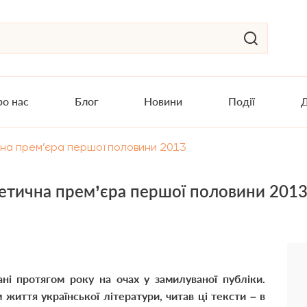
о нас
Блог
Новини
Події
Д
чна прем’єра першої половини 2013
оетична прем’єра першої половини 201
ані протягом року на очах у замилуваної публіки.
життя української літератури, читав ці тексти – в