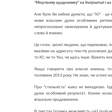
"Мертвому щоденнику" на livejournal і на
Але було би хибою думати, що "Ю" - це м
живе власним дуже особливим ритмом.
непрогнозовані замилування й дратуванн
слова й вчинки.
Це голос зрілої людини, що переживає, і
вказівки на адресата текстів розсипані д
то Ю, чи то You, чи щось інше. Важить кох
Якщо говорити про власне книжку, то
половини 2013 року. Не знаю, чи осінні 
Про "стильність" кажу не випадково. І
дуже особливий результат. Кожен колаж
візуальне продовження.
В текстах Іздрика можливість цієї поліс