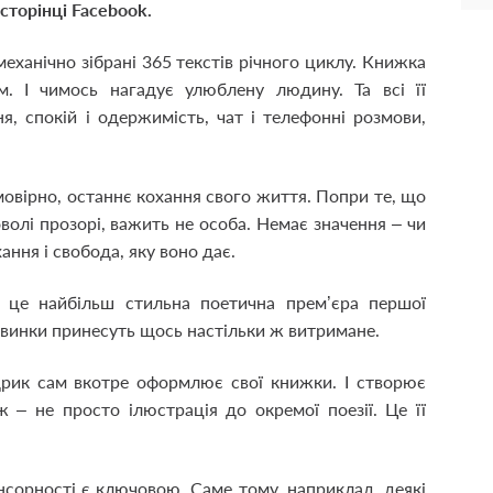
 сторінці Facebook.
еханічно зібрані 365 текстів річного циклу. Книжка
 І чимось нагадує улюблену людину. Та всі її
я, спокій і одержимість, чат і телефонні розмови,
мовірно, останнє кохання свого життя. Попри те, що
оволі прозорі, важить не особа. Немає значення – чи
ання і свобода, яку воно дає.
 це найбільш стильна поетична прем’єра першої
новинки принесуть щось настільки ж витримане.
здрик сам вкотре оформлює свої книжки. І створює
 – не просто ілюстрація до окремої поезії. Це її
енсорності є ключовою. Саме тому, наприклад, деякі