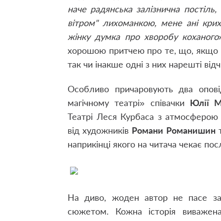
наче радянська залізнична постіль, 
вітром" лихоманкою, мене ані крих
жінку думка про хворобу коханого
хорошою притчею про те, що, якщо д
так чи інакше одні з них нарешті від
Особливо причаровують два оповід
магічному театрі» співачки
Юлії 
Театрі Леся Курбаса з атмосферою 
від художників
Романи Романишин
наприкінці якого на читача чекає по
На диво, жоден автор не пасе за
сюжетом. Кожна історія виважен