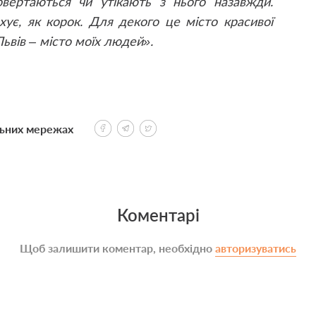
вертаються чи утікають з нього назавжди.
хує, як корок. Для декого це місто красивої
Львів – місто моїх людей».
льних мережах
Коментарі
Щоб залишити коментар, необхідно
авторизуватись