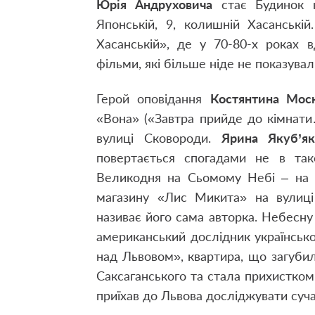
Юрія Андруховича
стає Будинок ку
Японській, 9, колишній Хасанські
Хасанській», де у 70-80-х роках 
фільми, які більше ніде не показувал
Герой оповідання
Костянтина Мос
«Вона» («Завтра прийде до кімнати
вулиці Сковороди.
Ярина Якуб’як
повертається спогадами не в так
Великодня на Сьомому Небі – на д
магазину «Лис Микита» на вулиці 
називає його сама авторка. Небесн
американський дослідник української
над Львовом», квартира, що загубил
Саксаганського та стала прихистком
приїхав до Львова досліджувати суча