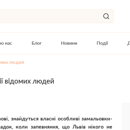
о нас
Блог
Новини
Події
Д
ідомих людей
рії відомих людей
вові, знайдуться власні особливі замальовки-
адок, коли запевняння, що Львів нікого не