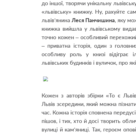
до іншої, творячи унікальну львівсь
«львівську» книжку. Ну, рахуйте са
львів’янина
Леся Панчишина
, яку мо
книжка вийшла у львівському видавн
точно кожен – особливий перехожий
– приватна історія, один з головни
особливу роль у книзі відіграє 
львівських будинків і вуличок, про як
Кожен з авторів збірки «То є Льв
Львів зсередини, який можна пізнат
час. Кожна історія сповнена передусі
пішов, і тих, хто й досі творить об
вулиці й кам’яниці. Так, героєм оп