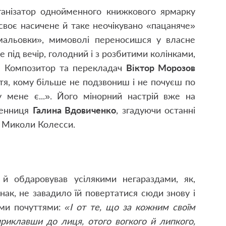
анізатор однойменного книжкового ярмарку
своє насичене й таке неочікувано «пацаняче»
амальовки», мимоволі переносишся у власне
під вечір, голодний і з розбитими колінками,
! Композитор та перекладач
Віктор Морозов
ття, кому більше не подзвониш і не почуєш по
у мене є...». Його мінорний настрій вже на
менниця
Галина Вдовиченко
, згадуючи останні
а Миколи Колесси.
 й обдаровував усілякими негараздами, як,
днак, не завадило їй повертатися сюди знову і
ими почуттями:
«І от те, що за кожним своїм
приклавши до лиця, отого вогкого й липкого,