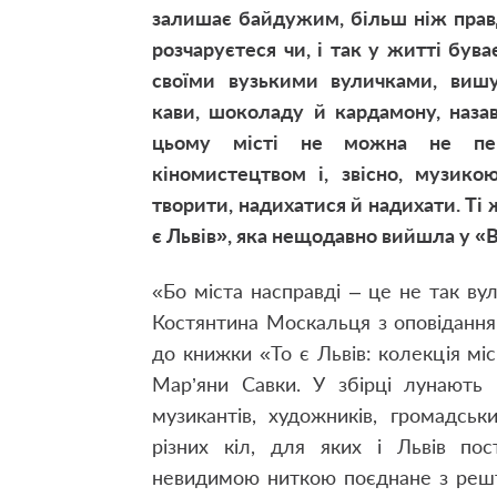
залишає байдужим, більш ніж правд
розчаруєтеся чи, і так у житті бува
своїми вузькими вуличками, виш
кави, шоколаду й кардамону, наза
цьому місті не можна не пере
кіномистецтвом і, звісно, музико
творити, надихатися й надихати. Ті ж
є Львів», яка нещодавно вийшла у «
«Бо міста насправді – це не так вул
Костянтина Москальця з оповідання
до книжки «То є Львів: колекція міс
Мар’яни Савки. У збірці лунають г
музикантів, художників, громадськ
різних кіл, для яких і Львів по
невидимою ниткою поєднане з рештою