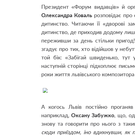
Президент «Форум видавців» й орг
Олександра Коваль
розповідає про 
дитинство. Читаючи її «дворові з
дитинство, де приходив додому лише 
переживши за день стільки пригод
згадує про тих, хто відійшов у небу
той бік: «Забігай швиденько, тут 
наступній сторінці підхоплює пись
роки життя львівського композитор
А когось Львів постійно проганяв
наприклад,
Оксану Забужко
, що, о
знову та говорити про нього з так
сюди приїздом, іно вдихнувши, як 