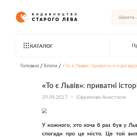
Пр
КАТАЛОГ
/
/
Головна
Блоги
«То є Львів»: приватні історії в
«То є Львів»: приватні істо
29.09.2017
•
Єфремова Анастасія
У кожного, хто хоча б раз був у Ль
спогади про це місто. Це той вип