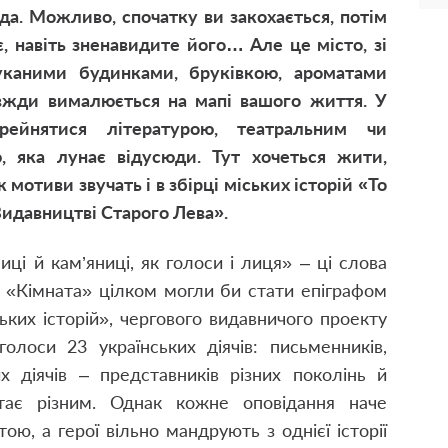
а. Можливо, спочатку ви закохається, потім
є, навіть зненавидите його… Але це місто, зі
уканими будинками, бруківкою, ароматами
вжди вималюється на мапі вашого життя. У
йнятися літературою, театральним чи
ю, яка лунає відусюди. Тут хочеться жити,
 мотиви звучать і в збірці міських історій «То
Видавництві Старого Лева».
иці й кам’яниці, як голоси і лиця» – ці слова
 «Кімната» цілком могли би стати епіграфом
ьких історій», чергового видавничого проекту
олоси 23 українських діячів: письменників,
их діячів – представників різних поколінь й
стає різним. Однак кожне оповідання наче
, а герої вільно мандрують з однієї історії