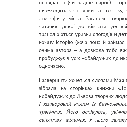
оповідання (чи радше нарис) – ор
переходять зі сторінки на сторінку, 
атмосферу міста. Загалом створю
читачеві двері до кімнати, де в
транслюються уривки спогадів й дет
кожну історію (хоча вона й займає 
очима автора – а довкола тебе вже
пробуджує в усіх небайдужих до ньо
одночасно.
І завершити хочеться словами
Мар’
зібрала на сторінках книжки «То
небайдужих до Львова творчих люд
і кольоровий килим із безконечни
трагічних. Його оспівують, увічн
світлинах, фільмах. У нього закох