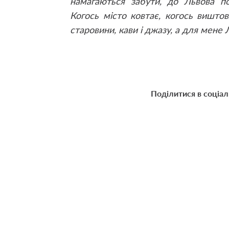
намагаються забути, до Львова по
Когось місто ковтає, когось виштов
старовини, кави і джазу, а для мене 
Поділитися в соціа