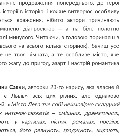
ганічне продовження попереднього, де герої
з історії в історію, і кожне витворює особливу
ється враження, нібито автори причиняють
вімкнено діапроектор – а на біле полотно
алі минулого. Читаючи, з головою поринаєш в
всього-на-всього кілька сторінок), бачиш усе
 не твоя кімната, а те особливе місто, яке
го жагу до пригод, азарт і настрій романтика
яни Савки
, авторки 23-го нарису, яка власне й
 є Львів» всіх цих різних, але однаково
ей:
«Місто Лева тче собі неймовірно складний
х ниточок-сюжетів – смішних, драматичних,
юють у картинах, піснях, романах, поезіях,
уються, його ревнують, зраджують, кидають,