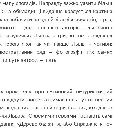
ку мапу спогадів. Направду важко уявити більш
мі: на обкладинці видання красується картина
жна побачити на одній зі львівських стін, – раз;
ицтві – два; більшість авторів – львів’яни і
 на вуличках Львова – три; кожне оповідання
х героїв якої так чи інакше Львів, – чотири;
ілюстративний ряд – фотографії тих самих
і пишуть автори, – п’ять.
ів» промовляє про нетиповий, нетуристичний
и й відчути, лише затримавшись тут на певний
м людських голосів й обрисів – тих, хто давно
личчя Львова. Окремими героями постають самі
овідання «Дерево бажання, або Справжнє кіно»