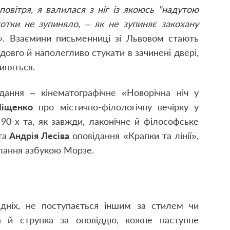
повітря, я валилася з ніг із якоюсь "надутою
отки не зупиняло, – як не зупиняє закохану
»
. Взаємини письменниці зі Львовом стають
овго й наполегливо стукати в зачинені двері,
чиняться.
ання – кінематографічне «Новорічна ніч у
Міщенко
про містично-філологічну вечірку у
90-х та, як завжди, лаконічне й філософське
та
Андрія Лесіва
оповідання «Крапки та лінії»,
слання азбукою Морзе.
дніх, не поступається іншим за стилем чи
а й струнка за оповіддю, кожне наступне