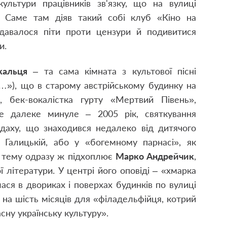
льтури працівників зв'язку, що на вулиці
й. Саме там діяв такий собі клуб «Кіно на
вдавалося піти проти цензури й подивитися
и.
кальця
– та сама кімната з культової пісні
…»), що в старому австрійському будинку на
, бек-вокалістка гурту «Мертвий Півень»,
е далеке минуле – 2005 рік, святкування
аху, що знаходився недалеко від дитячого
Галицькій, або у «богемному парнасі», як
у тему одразу ж підхоплює
Марко Андрейчик
,
 літератури. У центрі його оповіді – «хмарка
ася в двориках і поверхах будинків по вулиці
 на шість місяців для «філадельфійця, котрий
сну українську культуру».