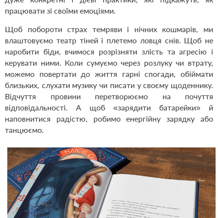
працювати зі своїми емоціями.
Щоб побороти страх темряви і нічних кошмарів, ми
влаштовуємо театр тіней і плетемо ловця снів. Щоб не
наробити біди, вчимося розрізняти злість та агресію і
керувати ними. Коли сумуємо через розлуку чи втрату,
можемо повертати до життя гарні спогади, обіймати
близьких, слухати музику чи писати у своєму щоденнику.
Відчуття провини перетворюємо на почуття
відповідальності. А щоб «зарядити батарейки» й
наповнитися радістю, робимо енергійну зарядку або
танцюємо.