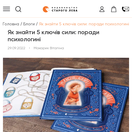
/
/
Головна
Блоги
Як знайти 5 ключів сили: поради психологині
Як знайти 5 ключів сили: поради
психологині
29.09.2022
•
Макарик Віталіна