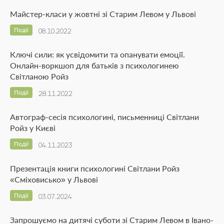
Майстер-класи у жовтні зі Старим Левом у Львові
Події
08.10.2022
Ключі сили: як усвідомити та опанувати емоції.
Онлайн-воркшоп для батьків з психологинею
Світланою Ройз
Події
28.11.2022
Автограф-сесія психологині, письменниці Світлани
Ройз у Києві
Події
04.11.2023
Презентація книги психологині Світлани Ройз
«Сміховисько» у Львові
Події
03.07.2024
Запрошуємо на дитячі суботи зі Старим Левом в Івано-