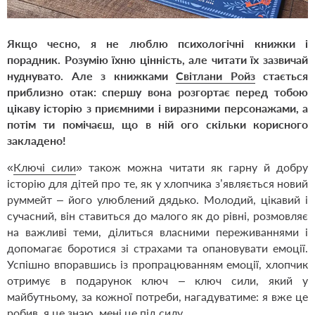
Якщо чесно, я не люблю психологічні книжки і
порадник. Розумію їхню цінність, але читати їх зазвичай
нуднувато. Але з книжками
Світлани Ройз
стається
приблизно отак: спершу вона розгортає перед тобою
цікаву історію з приємними і виразними персонажами, а
потім ти помічаєш, що в ній ого скільки корисного
закладено!
«
Ключі сили
» також можна читати як гарну й добру
історію для дітей про те, як у хлопчика з’являється новий
руммейт – його улюблений дядько. Молодий, цікавий і
сучасний, він ставиться до малого як до рівні, розмовляє
на важливі теми, ділиться власними переживаннями і
допомагає боротися зі страхами та опановувати емоції.
Успішно впоравшись із пропрацюванням емоції, хлопчик
отримує в подарунок ключ – ключ сили, який у
майбутньому, за кожної потреби, нагадуватиме: я вже це
робив, я це знаю, мені це під силу.