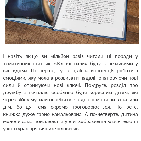
І навіть якщо ви мільйон разів читали ці поради у
тематичних статтях, «Ключі сили» будуть незайвими у
вас вдома. По-перше, тут є цілісна концепція роботи з
емоціями, яку можна розвивати надалі, опановуючи нові
сили й отримуючи нові ключі. По-друге, розділ про
дружбу з печаллю особливо буде корисним дітям, які
через війну мусили переїхати з рідного міста чи втратили
дім, бо ця тема окремо проговорюється. По-третє,
книжка дуже гарно намальована. А по-четверте, дитина
може й сама помалювати у ній, зобразивши власні емоції
у контурах пряничних чоловічків.