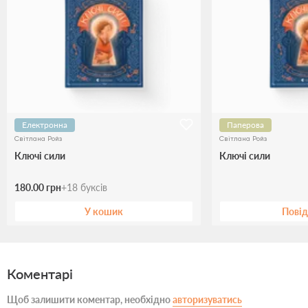
Електронна
Паперова
Світлана Ройз
Світлана Ройз
Ключі сили
Ключі сили
180.00 грн
+
18
буксів
У кошик
Пові
Коментарі
Щоб залишити коментар, необхідно
авторизуватись