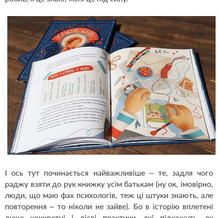
І ось тут починається найважливіше – те, задля чого
раджу взяти до рук книжку усім батькам (ну ок, імовірно,
люди, що маю фах психологів, теж ці штуки знають, але
повторення – то ніколи не зайве). Бо в історію вплетені
дуже конкретні і дієві практики, які підкажуть, як