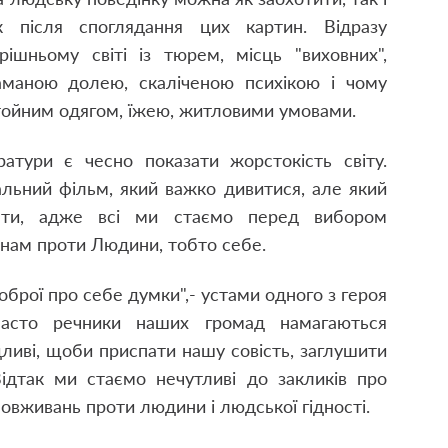
к після споглядання цих картин. Відразу
шньому світі із тюрем, місць "виховних",
аманою долею, скаліченою психікою і чому
ойним одягом, їжею, житловими умовами.
тури є чесно показати жорстокість світу.
іальний фільм, який важко дивитися, але який
мати, адже всі ми стаємо перед вибором
инам проти Людини, тобто себе.
оброї про себе думки",- устами одного з героя
 часто речники наших громад намагаються
дливі, щоби приспати нашу совість, заглушити
Відтак ми стаємо нечутливі до закликів про
овживань проти людини і людської гідності.