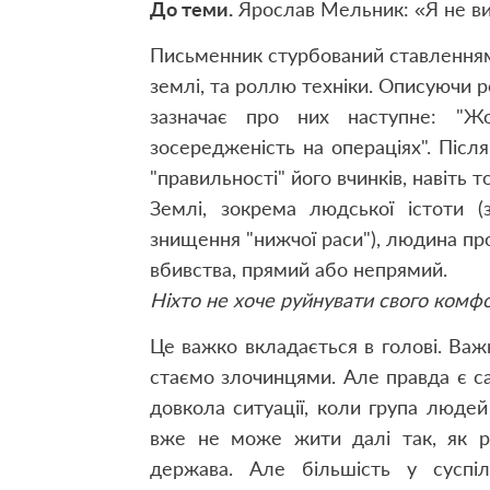
До теми.
Ярослав Мельник: «Я не ви
Письменник стурбований ставленням
землі, та роллю техніки. Описуючи ро
зазначає про них наступне: "Жо
зосередженість на операціях". Післ
"правильності" його вчинків, навіть 
Землі, зокрема людської істоти (
знищення "нижчої раси"), людина пр
вбивства, прямий або непрямий.
Ніхто не хоче руйнувати свого комф
Це важко вкладається в голові. Важ
стаємо злочинцями. Але правда є са
довкола ситуації, коли група людей
вже не може жити далі так, як ра
держава. Але більшість у суспіл