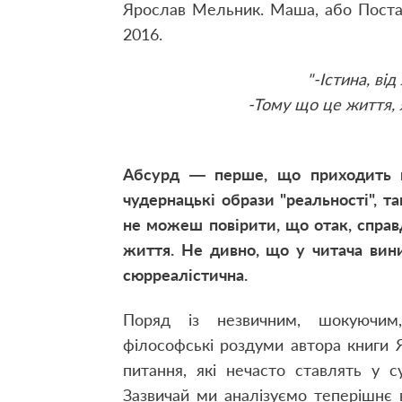
Ярослав Мельник. Маша, або Поста
2016.
"-Істина, ві
-Тому що це життя, я
Абсурд — перше, що приходить в
чудернацькі образи "реальності", т
не можеш повірити, що отак, справді
життя. Не дивно, що у читача вин
сюрреалістична.
Поряд із незвичним, шокуючим
філософські роздуми автора книги 
питання, які нечасто ставлять у с
Зазвичай ми аналізуємо теперішнє в