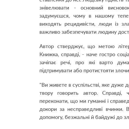
знівелювати - основний висново
задумуєшся, чому в нашому тепері
виходять рецидивісти, люди із зл
важливо забезпечувати людину дост
Автор стверджує, що метою літера
Книжка, справді, - наче гостро соц
зачіпає речі, про які варто ду
підтримувати або протистояти злоч
"Ви живете в суспільстві, яке дуже д
твору говорить автор. Справді,
переконати, що ми гуманні і справе
докори за несправедливі вчинки. 
допомогу, безжальні й байдужі до зл