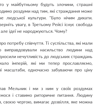
ого у майбутньому будуть злочини, страшні
ходимо роздуми над тим, які страждання може
не людської культури. "Було нічим дихати.
Зверніть увагу, в Третьому Рейсі існує свобода
, але ідеї не народжуються. Чому?
о потребу співчуття. Ті суспільства, які мали
то виправдовували насильство людини над
підносили нечутливість до людських страждань
ало імперій, які ми тепер прославляємо,
ьні масштаби, одночасно забуваючи про ціну
лав Мельник і ми з ним у своїх роздумах
яємося і ставимо риторичне питання. Людину
, своєю чергою, вимагає дозвілля, яке можна