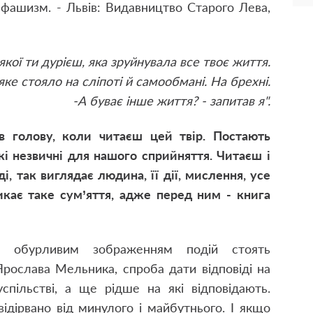
фашизм. - Львів: Видавництво Старого Лева,
д якої ти дурієш, яка зруйнувала все твоє життя.
ке стояло на сліпоті й самообмані. На брехні.
-А буває інше життя? - запитав я".
 голову, коли читаєш цей твір. Постають
акі незвичні для нашого сприйняття. Читаєш і
, так виглядає людина, її дії, мислення, усе
икає таке сум’яття, адже перед ним - книга
, обурливим зображенням подій стоять
Ярослава Мельника, спроба дати відповіді на
успільстві, а ще рідше на які відповідають.
ідірвано від минулого і майбутнього. І якщо