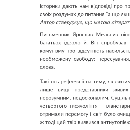
історики дають нам відповіді про п
своїх роздумах до питання "а що якщ
Автор стверджує, що метою літерату
Письменник Ярослав Мельник пішо
багатьох ідеологій. Він спробував
комунізму про відсутність насильс
необмежену свободу: пересування, 
слова.
Такі ось рефлексії на тему, як жити
лише вищі представники живих
нерозумним, недосконалим. Суцільн
четвертого тисячоліття - планетарн
отримали перемогу і світ було очищ
ж тоді цей твір виявився антиутопією