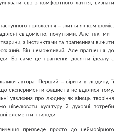
руйнувати свого комфортного життя, визнати
наступного положення – життя як компроміс.
аділені свідомістю, почуттями. Але так, ми -
ні тварини, з інстинктами та прагненням вижити
сяжний. Він неможливий. Але прагнення до
жди. Бо саме це прагнення досягти ідеалу є
клики автора. Перший – вірити в людину, її
 що експерименти фашистів не вдалися тому,
ьні уявлення про людину як вінець творіння
мо нівелювати культуру й духовні потреби
шні елементи природи.
пичення призведе просто до неймовірного