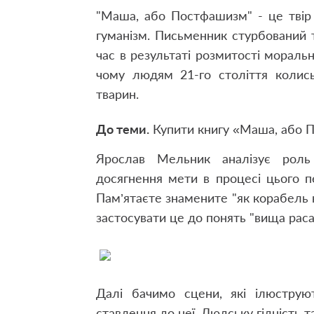
"Маша, або Постфашизм" - це твір
гуманізм. Письменник стурбований 
час в результаті розмитості моральн
чому людям 21-го століття колис
тварин.
До теми.
Купити книгу «Маша, або 
Ярослав Мельник аналізує роль 
досягнення мети в процесі цього п
Пам’ятаєте знамените "як корабель н
застосувати це до понять "вища раса"
Далі бачимо сцени, які ілюстру
ставлення до неї. Людську гідність т