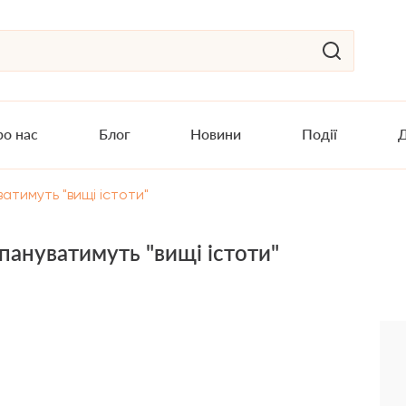
о нас
Блог
Новини
Події
Д
атимуть "вищі істоти"
пануватимуть "вищі істоти"