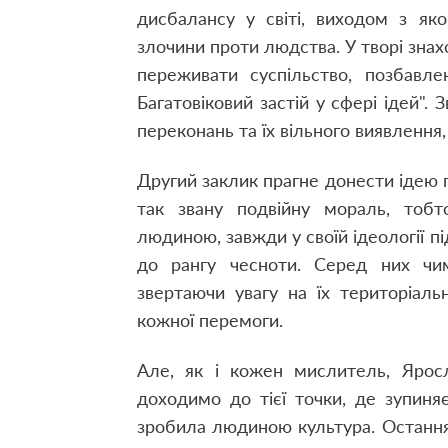
дисбалансу у світі, виходом з як
злочини проти людства. У творі зна
переживати суспільство, позбавле
Багатовіковий застій у сфері ідей". 
переконань та їх вільного виявлення
Другий заклик прагне донести ідею пр
так звану подвійну мораль, тоб
людиною, завжди у своїй ідеології 
до рангу чесноти. Серед них чим
звертаючи увагу на їх територіал
кожної перемоги.
Але, як і кожен мислитель, Ярос
доходимо до тієї точки, де зупин
зробила людиною культура. Остання