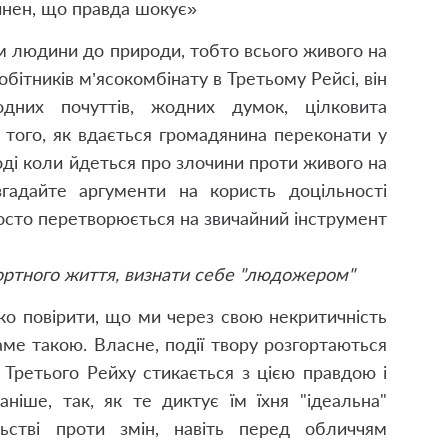
нен, що правда шокує»
 людини до природи, тобто всього живого на
бітників м’ясокомбінату в Третьому Рейсі, він
дних почуттів, жодних думок, цілковита
я того, як вдається громадянина переконати у
тоді коли йдеться про злочини проти живого на
згадайте аргументи на користь доцільності
осто перетворюється на звичайний інструмент
ортного життя, визнати себе "людожером"
ко повірити, що ми через свою некритичність
ме такою. Власне, події твору розгортаються
 Третього Рейху стикається з цією правдою і
ніше, так, як те диктує їм їхня "ідеальна"
ьстві проти змін, навіть перед обличчям