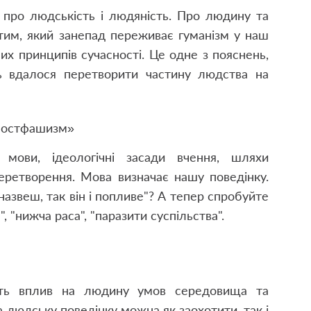
 про людськість і людяність. Про людину та
тим, який занепад переживає гуманізм у наш
их принципів сучасності. Це одне з пояснень,
ь вдалося перетворити частину людства на
Постфашизм»
мови, ідеологічні засади вчення, шляхи
еретворення. Мова визначає нашу поведінку.
азвеш, так він і попливе"? А тепер спробуйте
, "нижча раса", "паразити суспільства".
ють вплив на людину умов середовища та
а людську поведінку можна як заохотити, так і