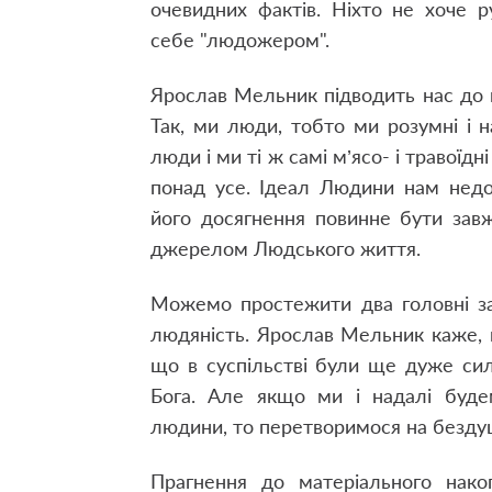
очевидних фактів. Ніхто не хоче 
себе "людожером".
Ярослав Мельник підводить нас до 
Так, ми люди, тобто ми розумні і н
люди і ми ті ж самі м’ясо- і травоїд
понад усе. Ідеал Людини нам недо
його досягнення повинне бути зав
джерелом Людського життя.
Можемо простежити два головні за
людяність. Ярослав Мельник каже,
що в суспільстві були ще дуже сил
Бога. Але якщо ми і надалі буде
людини, то перетворимося на безду
Прагнення до матеріального нако