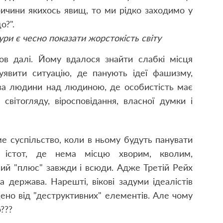
ричини якихось явищ, то ми рідко заходимо у
о?".
ри є чесно показати жорстокість світу
в далі. Йому вдалося знайти слабкі місця
 уявити ситуацію, де панують ідеї фашизму,
тва людини над людиною, де особистість має
світогляду, віросповідання, власної думки і
ме суспільство, коли в ньому будуть панувати
 істот, де нема місцю хворим, кволим,
ий "плюс" завжди і всюди. Адже Третій Рейх
а держава. Нарешті, вікові задуми ідеалістів
ено від "деструктивних" елементів. Але чому
???