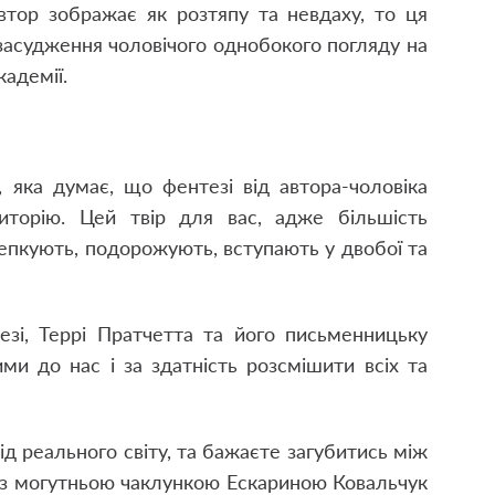
автор зображає як розтяпу та невдаху, то ця
 засудження чоловічого однобокого погляду на
кадемії.
, яка думає, що фентезі від автора-чоловіка
иторію. Цей твір для вас, адже більшість
 кепкують, подорожують, вступають у двобої та
езі, Террі Пратчетта та його письменницьку
ми до нас і за здатність розсмішити всіх та
 від реального світу, та бажаєте загубитись між
 з могутньою чаклункою Ескариною Ковальчук