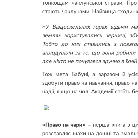
тонкощам чаклунської справи. Про
стають чаклунами. Найвища сходинка 
«У Вівцескельних горах відьми ма
землях користувались черниці, зби
Тобто до них ставились з повагою
аплодували за те, що вони робили с
але ніхто не почувався зручно в їхній
Тож мета Бабуні, а заразом й усі
здобути право на навчання, право на
надії, якщо на чолі Академії стоїть
«Право на чари»
– перша книга з ци
розставляє шахи на дошці та змальо