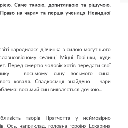
рією. Саме такою, допитливою та рішучою,
«Право на чари»
та перша учениця Невидної
світі народилася дівчинка з силою могутнього
 славнозвісному селищі Міцні Горішки, куди
ет. Перед смертю чоловік хотів передати свої
внику – восьмому сину восьмого сина,
вого коваля. Спадкоємця знайдено – чари
облема: восьмий син виявляється дочкою...
бливість творів Пратчетта у неймовірно
в. Ось, наприклад, головна героїня Ескарина