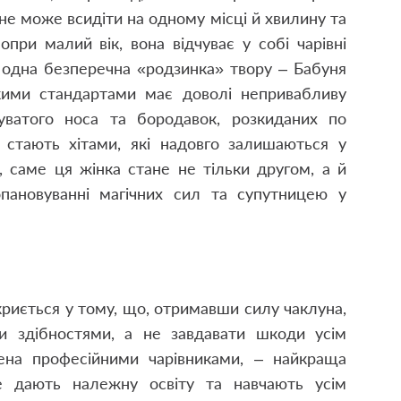
не може всидіти на одному місці й хвилину та
опри малий вік, вона відчуває у собі чарівні
 одна безперечна «родзинка» твору – Бабуня
ькими стандартами має доволі непривабливу
чкуватого носа та бородавок, розкиданих по
 стають хітами, які надовго залишаються у
, саме ця жінка стане не тільки другом, а й
ановуванні магічних сил та супутницею у
ь криється у тому, що, отримавши силу чаклуна,
и здібностями, а не завдавати шкоди усім
ена професійними чарівниками, – найкраща
е дають належну освіту та навчають усім