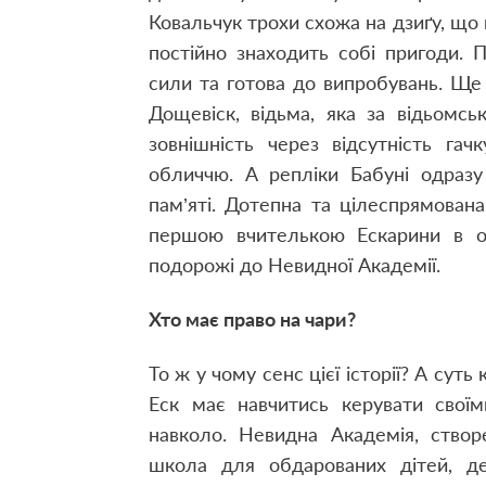
Ковальчук трохи схожа на дзиґу, що 
постійно знаходить собі пригоди. П
сили та готова до випробувань. Ще
Дощевіск, відьма, яка за відьомс
зовнішність через відсутність га
обличчю. А репліки Бабуні одразу
пам’яті. Дотепна та цілеспрямована
першою вчителькою Ескарини в оп
подорожі до Невидної Академії.
Хто має право на чари?
То ж у чому сенс цієї історії? А сут
Еск має навчитись керувати своїм
навколо. Невидна Академія, створ
школа для обдарованих дітей, д