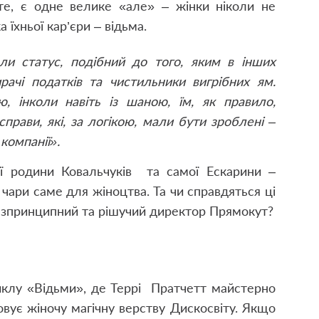
те, є одне велике «але» – жінки ніколи не
їхньої кар’єри – відьма.
ли статус, подібний до того, яким в інших
рачі податків та чистильники вигрібних ям.
, інколи навіть із шаною, їм, як правило,
прави, які, за логікою, мали бути зроблені –
 компанії».
єї родини Ковальчуків та самої Ескарини –
 чари саме для жіноцтва. Та чи справдяться ці
 безпринципний та рішучий директор Прямокут?
клу «Відьми», де Террі Пратчетт майстерно
вує жіночу магічну верству Дискосвіту. Якщо