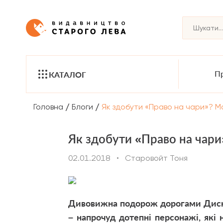
Пр
КАТАЛОГ
/
/
Головна
Блоги
Як здобути «Право на чари»? М
Як здобути «Право на чари
02.01.2018
•
Старовойт Тоня
Дивовижна подорож дорогами Диско
– напрочуд дотепні персонажі, які