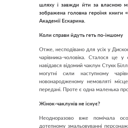
шляху і завжди йти за власною м
зображена головна героїня книги
Академії Ескарина.
Коли справи йдуть геть по-іншому
Отже, несподівано для усіх у Диско
чарівника-чоловіка. Сталося це у
навідався відомий чаклун Стукк Білл
могутні сили наступному чарі
новонародженому немовляті місце
передані. Проте є одна маленька пр
Жінок-чаклунів не існує?
Неодноразово вже помічала осо
дотепному змальовуванні персонажі