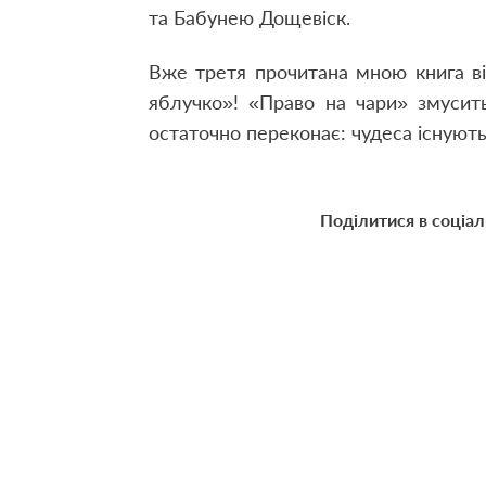
та Бабунею Дощевіск.
Вже третя прочитана мною книга ві
яблучко»! «Право на чари» змусить
остаточно переконає: чудеса існують
Поділитися в соціа