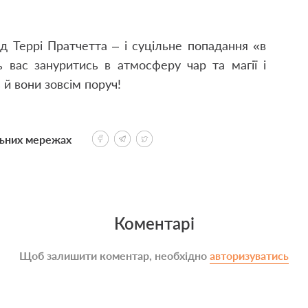
д Террі Пратчетта – і суцільне попадання «в
 вас зануритись в атмосферу чар та магії і
 й вони зовсім поруч!
льних мережах
Коментарі
Щоб залишити коментар, необхідно
авторизуватись