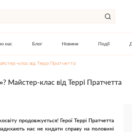
о нас
Блог
Новини
Події
Д
айстер-клас від Террі Пратчетта
»? Майстер-клас від Террі Пратчетта
світу продовжується! Герої Террі Пратчетта
 надихають нас не кидати справу на половині