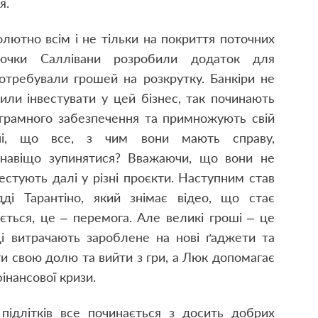
я.
олютно всім і не тільки на покриття поточних
знючки Саллівани розробили додаток для
отребували грошей на розкрутку. Банкіри не
или інвестувати у цей бізнес, так починають
грамного забезпечення та примножують свій
ені, що все, з чим вони мають справу,
 навіщо зупинятися? Вважаючи, що вони не
естують далі у різні проєкти. Наступним став
ді Тарантіно, який знімає відео, що стає
ається, це – перемога. Але великі гроші – це
ці витрачають зароблене на нові ґаджети та
ати свою долю та вийти з гри, а Люк допомагає
інансової кризи.
 підлітків все починається з досить добрих