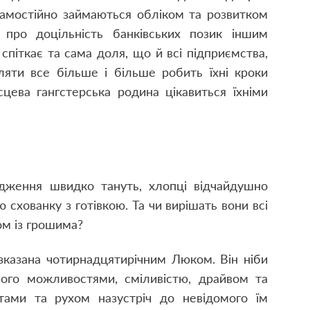
самостійно займаються обліком та розвитком
 про доцільність банківських позик іншим
спіткає та сама доля, що й всі підприємства,
ляти все більше і більше робить їхні кроки
цева гангстерська родина цікавиться їхніми
адження швидко тануть, хлопці відчайдушно
схованку з готівкою. Та чи вирішать вони всі
ом із грошима?
озказана чотирнадцятирічним Люком. Він ніби
 його можливостями, сміливістю, драйвом та
тами та рухом назустріч до невідомого їм