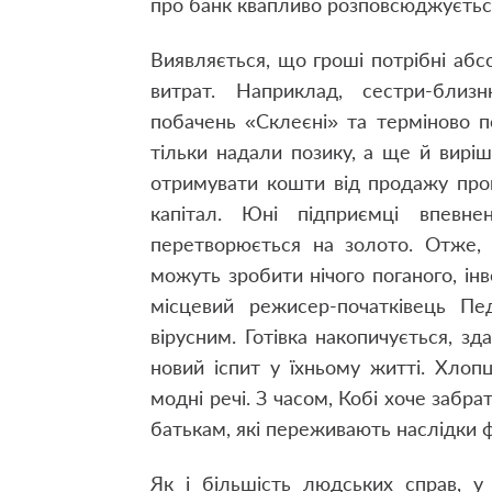
про банк квапливо розповсюджуєтьс
Виявляється, що гроші потрібні абс
витрат. Наприклад, сестри-бли
побачень «Склеєні» та терміново п
тільки надали позику, а ще й виріш
отримувати кошти від продажу про
капітал. Юні підприємці впевн
перетворюється на золото. Отже,
можуть зробити нічого поганого, інв
місцевий режисер-початківець Пед
вірусним. Готівка накопичується, зд
новий іспит у їхньому житті. Хлоп
модні речі. З часом, Кобі хоче забр
батькам, які переживають наслідки ф
Як і більшість людських справ, у