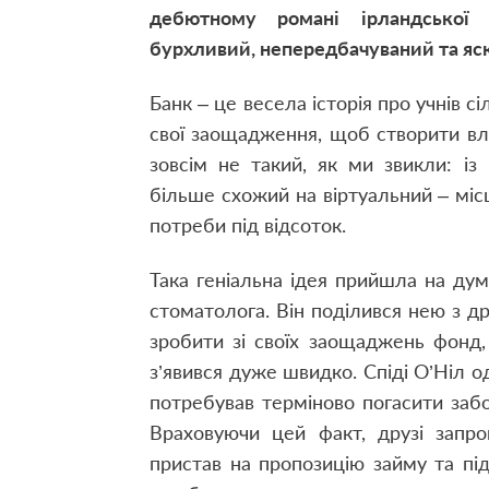
дебютному романі ірландської 
бурхливий, непередбачуваний та яск
Банк – це весела історія про учнів с
свої заощадження, щоб створити вла
зовсім не такий, як ми звикли: із
більше схожий на віртуальний – міс
потреби під відсоток.
Така геніальна ідея прийшла на дум
стоматолога. Він поділився нею з 
зробити зі своїх заощаджень фонд,
з’явився дуже швидко. Спіді О’Ніл од
потребував терміново погасити забо
Враховуючи цей факт, друзі запро
пристав на пропозицію займу та під