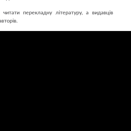
читати перекладну літературу, а видавців
вторів.