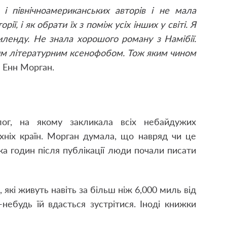
і північноамериканських авторів і не мала
ії, і як обрати їх з поміж усіх інших у світі. Я
зиленду. Не знала хорошого роману з Намібії.
ним літературним ксенофобом. Тож яким чином
е Енн Морган.
лог, на якому закликала всіх небайдужих
їхніх країн. Морган думала, що навряд чи це
ька годин після публікації люди почали писати
які живуть навіть за більш ніж 6,000 миль від
-небудь їй вдасться зустрітися. Іноді книжки