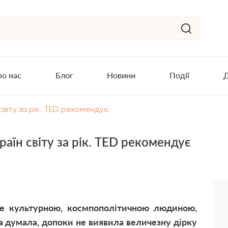
о нас
Блог
Новини
Події
Д
світу за рік. TED рекомендує
раїн світу за рік. TED рекомендує
е культурною, космпополітичною людиною,
на думала, допоки не виявила величезну дірку