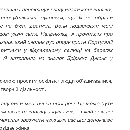
енники і перекладачі надсилали мені книжки,
неопубліковані рукописи, що їх не обрали
же не були доступні. Вони подарували мені
ові уявні світи. Наприклад, я прочитала про
хана, який очолив рух опору проти Португалії
 ритуали у віддаленому селищі на берегах
і. Я натрапила на аналог Бріджит Джонс у
а силою проекту, оскільки люди об’єднувалися,
творчій діяльності.
 відкрили мені очі на різні речі. Це може бути
и читаєте книжку з культури, і в якій описані
намагання зрозуміти чужі для вас ідеї допомагає
овідає жінка.