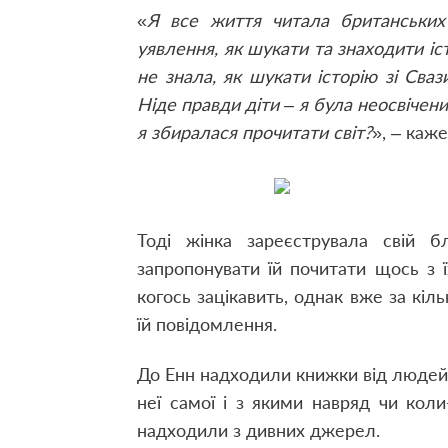
«
Я все життя читала британських 
уявлення, як шукати та знаходити істор
не знала, як шукати історію зі Сва
Ніде правди діти – я була неосвіче
я збиралася прочитати світ?
», – каж
Тоді жінка зареєструвала свій б
запропонувати їй почитати щось з 
когось зацікавить, однак вже за кіл
їй повідомлення.
До Енн надходили книжки від людей, 
неї самої і з якими навряд чи коли
надходили з дивних джерел.