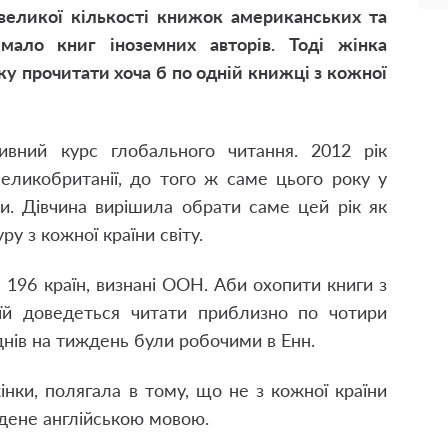
 великої кількості книжок американських та
мало книг іноземних авторів. Тоді жінка
ку прочитати хоча б по одній книжці з кожної
ивний курс глобального читання. 2012 рік
ликобританії, до того ж саме цього року у
ри. Дівчина вирішила обрати саме цей рік як
ру з кожної країни світу.
а 196 країн, визнані ООН. Аби охопити книги з
 їй доведеться читати приблизно по чотири
днів на тиждень були робочими в Енн.
нки, полягала в тому, що не з кожної країни
адене англійською мовою.