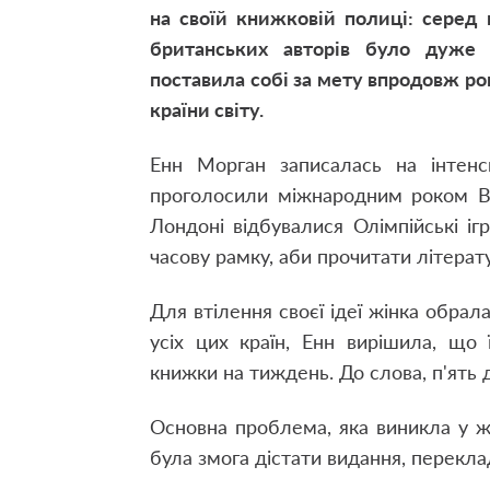
на своїй книжковій полиці: серед
британських авторів було дуже 
поставила собі за мету впродовж ро
країни світу.
Енн Морган записалась на інтенс
проголосили міжнародним роком Ве
Лондоні відбувалися Олімпійські іг
часову рамку, аби прочитати літерату
Для втілення своєї ідеї жінка обрал
усіх цих країн, Енн вирішила, що
книжки на тиждень. До слова, п'ять 
Основна проблема, яка виникла у жі
була змога дістати видання, перекл