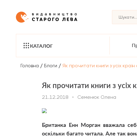
Пр
КАТАЛОГ
/
/
Головна
Блоги
Як прочитати книги з усіх країн 
Як прочитати книги з усіх к
21.12.2018
•
Семенюк Олена
Британка Енн Морган вважала себ
оскільки багато читала. Але так во