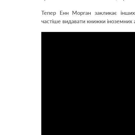
Тепер Енн Морган закликає інших 
частіше видавати книжки іноземних а