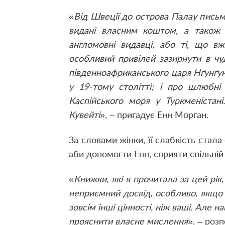
«
Від Швеції до острова Палау письм
видані власним коштом, а також 
англомовні видавці, або ті, що в
особливий привілей зазирнути в чуд
південноафриканського царя Нґунґун
у 19-тому столітті; і про шлюбні
Каспійського моря у Туркменістан
Кувейті
», – пригадує Енн Морган.
За словами жінки, її слабкість стал
аби допомогти Енн, сприяти спільній 
«
Книжки, які я прочитала за цей рік,
неприємний досвід, особливо, якщо в
зовсім інші цінності, ніж ваші. Але 
прояснити власне мислення
», – розп