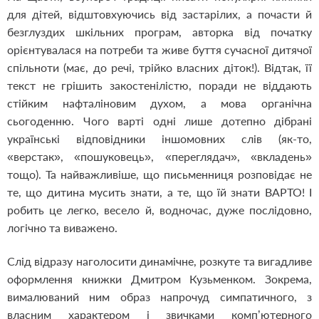
для дітей, відштовхуючись від застарілих, а почасти й
безглуздих шкільних програм, авторка від початку
орієнтувалася на потреби та живе буття сучасної дитячої
спільноти (має, до речі, трійко власних діток!). Відтак, її
текст не грішить закостенілістю, поради не віддають
стійким нафталіновим духом, а мова органічна
сьогоденню. Чого варті одні лише дотепно дібрані
українські відповідники іншомовних слів (як-то,
«верстак», «пошуковець», «переглядач», «вкладень»
тощо). Та найважливіше, що письменниця розповідає не
те, що дитина мусить знати, а те, що їй знати ВАРТО! І
робить це легко, весело й, водночас, дуже послідовно,
логічно та виважено.
Слід відразу наголосити динамічне, розкуте та вигадливе
оформлення книжки Дмитром Кузьменком. Зокрема,
вималюваний ним образ напрочуд симпатичного, з
власним характером і звичками комп’ютерного