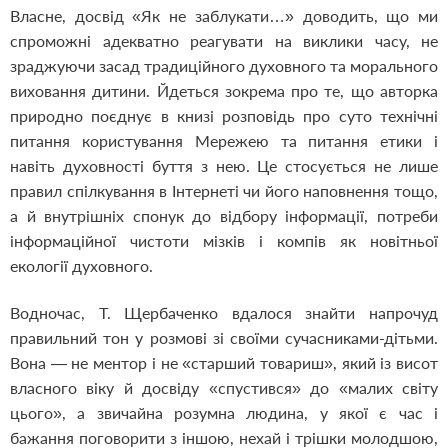
Власне, досвід «Як не заблукати…» доводить, що ми
спроможні адекватно реагувати на виклики часу, не
зраджуючи засад традиційного духовного та морального
виховання дитини. Йдеться зокрема про те, що авторка
природно поєднує в книзі розповідь про суто технічні
питання користування Мережею та питання етики і
навіть духовності буття з нею. Це стосується не лише
правил спілкування в Інтернеті чи його наповнення тощо,
а й внутрішніх спонук до відбору інформації, потреби
інформаційної чистоти мізків і компів як новітньої
екології духовного.
Водночас, Т. Щербаченко вдалося знайти напрочуд
правильний тон у розмові зі своїми сучасниками-дітьми.
Вона — не ментор і не «старший товариш», який із висот
власного віку й досвіду «спустився» до «малих світу
цього», а звичайна розумна людина, у якої є час і
бажання поговорити з іншою, нехай і трішки молодшою,