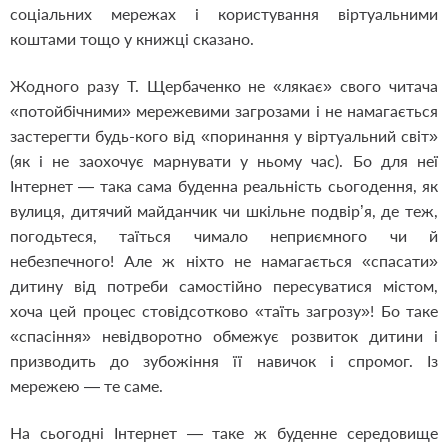
соціальних мережах і користування віртуальними
коштами тощо у книжці сказано.
Жодного разу Т. Щербаченко не «лякає» свого читача
«потойбічними» мережевими загрозами і не намагається
застерегти будь-кого від «поринання у віртуальний світ»
(як і не заохочує марнувати у ньому час). Бо для неї
Інтернет — така сама буденна реальність сьогодення, як
вулиця, дитячий майданчик чи шкільне подвір’я, де теж,
погодьтеся, таїться чимало неприємного чи й
небезпечного! Але ж ніхто не намагається «спасати»
дитину від потреби самостійно пересуватися містом,
хоча цей процес стовідсотково «таїть загрозу»! Бо таке
«спасіння» невідворотно обмежує розвиток дитини і
призводить до зубожіння її навичок і спромог. Із
мережею — те саме.
На сьогодні Інтернет — таке ж буденне середовище