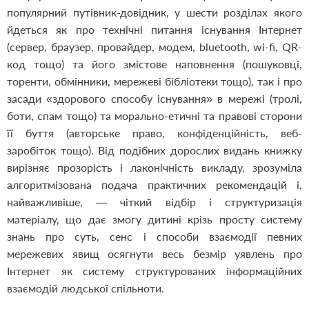
популярний путівник-довідник, у шести розділах якого
йдеться як про технічні питання існування Інтернет
(сервер, браузер, провайдер, модем, bluetooth, wi-fi, QR-
код тощо) та його змістове наповнення (пошуковці,
торенти, обмінники, мережеві бібліотеки тощо), так і про
засади «здорового способу існування» в мережі (тролі,
боти, спам тощо) та морально-етичні та правові сторони
її буття (авторське право, конфіденційність, веб-
заробіток тощо). Від подібних дорослих видань книжку
вирізняє прозорість і лаконічність викладу, зрозуміла
алгоритмізована подача практичних рекомендацій і,
найважливіше, — чіткий відбір і структуризація
матеріалу, що дає змогу дитині крізь просту систему
знань про суть, сенс і способи взаємодії певних
мережевих явищ осягнути весь безмір уявлень про
Інтернет як систему структурованих інформаційних
взаємодій людської спільноти.