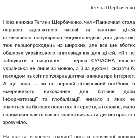
Тетяна Щербаченко
Нова книжка Тетяни Щербаченко, чия «Панночка» стала
першою адекватною часові та запитам дітей
вітчизняною популярною енциклопедією для дівчаток,
теж першопроходець на широких, але все ще вбогих
обширах українського книговидання для дітей. «Як не
заблукати в павутині» — перша СУЧАСНА власне
українська не лише за мовою, а й за духом і, сказати б,
поглядом на світ популярна дитяча книжка про Інтернет.
А ще вона — чи не перший вітчизняний посібник із
«мережевого виховання» для батьків доби
інформатизації та глобалізації, чимало з яких не
знаються на базових поняттях Інтернету, а головне, мало
спроможні навіть наявні знання викласти дитині просто і
зрозуміло.
На щастя, всупереч традиції писати популярні книжки