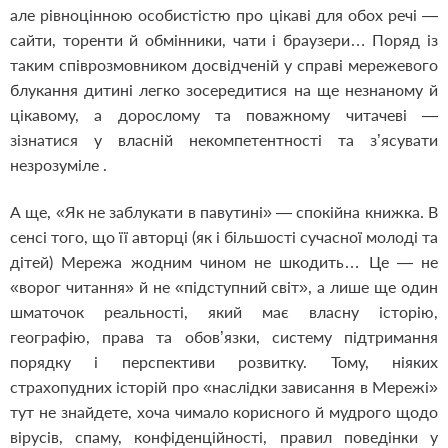
але рівноцінною особистістю про цікаві для обох речі —
сайти, торенти й обмінники, чати і браузери… Поряд із
таким співрозмовником досвідченій у справі мережевого
блукання дитині легко зосередитися на ще незнаному й
цікавому, а дорослому та поважному читачеві —
зізнатися у власній некомпетентності та з’ясувати
незрозуміле .
А ще, «Як не заблукати в павутині» — спокійна книжка. В
сенсі того, що її авторці (як і більшості сучасної молоді та
дітей) Мережа жодним чином не шкодить… Це — не
«ворог читання» й не «підступний світ», а лише ще один
шматочок реальності, який має власну історію,
географію, права та обов’язки, систему підтримання
порядку і перспективи розвитку. Тому, ніяких
страхопудних історій про «наслідки зависання в Мережі»
тут не знайдете, хоча чимало корисного й мудрого щодо
вірусів, спаму, конфіденційності, правил поведінки у