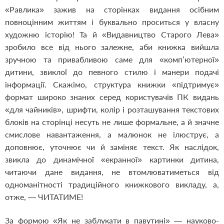
«Равлика» зажив на сторінках видання осібним
повноцінним життям і буквально проситься у власну
художню історію! Та й «Видавництво Старого Лева»
зробило все від нього залежне, аби книжка вийшла
зручною та привабливою саме для «комп’ютерної»
дитини, звиклої до певного стилю і манери подачі
інформації. Скажімо, структура книжки «підтримує»
формат широко знаних серед користувачів ПК видань
«для чайників», шрифти, колір і розташування текстових
блоків на сторінці несуть не лише формальне, а й значне
смислове навантаження, а малюнок не ілюструє, а
доповнює, уточнює чи й заміняє текст. Як наслідок,
звикла до динамічної «екранної» картинки дитина,
читаючи дане видання, не втомлюватиметься від
одноманітності традиційного книжкового викладу, а,
отже, — ЧИТАТИМЕ!
За формою «Як не заблукати в павутині» — науково-