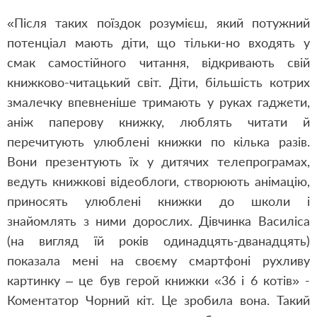
«Після таких поїздок розумієш, який потужний
потенціал мають діти, що тільки-но входять у
смак самостійного читання, відкривають свій
книжково-читацький світ. Діти, більшість котрих
змалечку впевненіше тримають у руках гаджети,
аніж паперову книжку, люблять читати й
перечитують улюблені книжки по кілька разів.
Вони презентують їх у дитячих телепрограмах,
ведуть книжкові відеоблоги, створюють анімацію,
приносять улюблені книжки до школи і
знайомлять з ними дорослих. Дівчинка Василіса
(на вигляд їй років одинадцять-дванадцять)
показала мені на своєму смартфоні рухливу
картинку – це був герой книжки «36 і 6 котів» -
Коментатор Чорний кіт. Це зробила вона. Такий