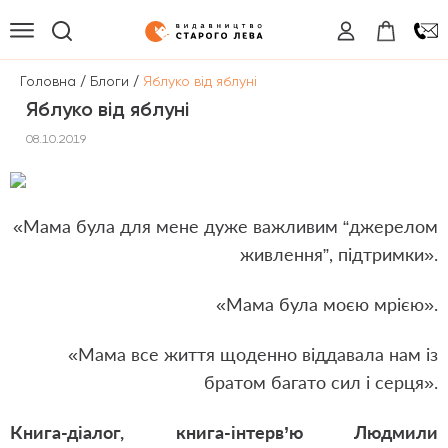
/
/
Головна
Блоги
Яблуко від яблуні
Яблуко від яблуні
08.10.2019
«Мама була для мене дуже важливим “джерелом
живлення”, підтримки».
«Мама була моєю мрією».
«Мама все життя щоденно віддавала нам із
братом багато сил і серця».
Книга-діалог, книга-інтерв’ю Людмили