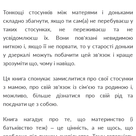
Тонкощі стосунків між матерями і доньками
складно збагнути, якщо ти сам(а) не перебуваєш у
таких стосунках, не переживаєш та не
усвідомлюєш їх. Вони пов’язані невидимою
ниткою і, якщо її не порвати, то у старості доньки
у дзеркалі можуть побачити цей зв’язок і краще
зрозуміти що, чому і навіщо.
Ця книга спонукає замислитися про свої стосунки
з мамою, про свій зв’язок із сім’єю та родиною і,
можливо, більше дізнатися про свій рід та
поєднати це з собою.
Книга нагадує про те, що материнство (і
батьківство теж) – це цінність, а не щось, що