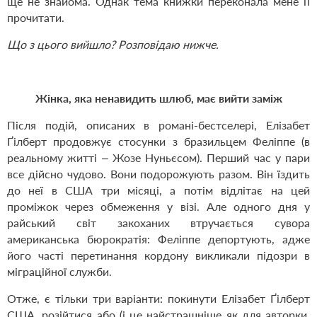
ще не знайома. Однак тема книжки переконала мене її
прочитати.
Що з цього вийшло? Розповідаю нижче.
Жінка, яка ненавидить шлюб, має вийти заміж
Після подій, описаних в романі-бестселері, Елізабет
Ґілберт продовжує стосунки з бразильцем Феліппе (в
реальному житті – Жозе Нуньєсом). Перший час у пари
все дійсно чудово. Вони подорожують разом. Він їздить
до неї в США три місяці, а потім відлітає на цей
проміжок через обмеження у візі. Але одного дня у
райський світ закоханих втручається сувора
американська бюрократія: Феліппе депортують, адже
його часті перетинання кордону викликали підозри в
міграційної служби.
Отже, є тільки три варіанти: покинути Елізабет Ґілберт
США, розійтися або (і це найстрашніше як для авторки,