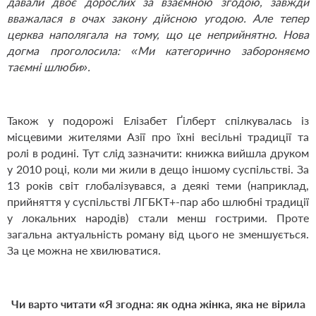
давали двоє дорослих за взаємною згодою, завжди
вважалася в очах закону дійсною угодою. Але тепер
церква наполягала на тому, що це неприйнятно. Нова
догма проголосила: «Ми категорично забороняємо
таємні шлюби».
Також у подорожі Елізабет Ґілберт спілкувалась із
місцевими жителями Азії про їхні весільні традиції та
ролі в родині. Тут слід зазначити: книжка вийшла друком
у 2010 році, коли ми жили в дещо іншому суспільстві. За
13 років світ глобалізувався, а деякі теми (наприклад,
прийняття у суспільстві ЛГБКТ+-пар або шлюбні традиції
у локальних народів) стали менш гострими. Проте
загальна актуальність роману від цього не зменшується.
За це можна не хвилюватися.
Чи варто читати «Я згодна: як одна жінка, яка не вірила