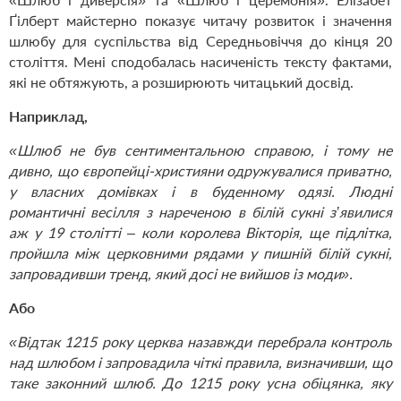
Ґілберт майстерно показує читачу розвиток і значення
шлюбу для суспільства від Середньовіччя до кінця 20
століття. Мені сподобалась насиченість тексту фактами,
які не обтяжують, а розширюють читацький досвід.
Наприклад,
«Шлюб не був сентиментальною справою, і тому не
дивно, що європейці-християни одружувалися приватно,
у власних домівках і в буденному одязі. Людні
романтичні весілля з нареченою в білій сукні з’явилися
аж у 19 столітті – коли королева Вікторія, ще підлітка,
пройшла між церковними рядами у пишній білій сукні,
запровадивши тренд, який досі не вийшов із моди».
Або
«Відтак 1215 року церква назавжди перебрала контроль
над шлюбом і запровадила чіткі правила, визначивши, що
таке законний шлюб. До 1215 року усна обіцянка, яку