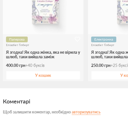
Паперова
Електронна
Елізабет Ґілберт
Елізабет Ґілберт
Я згодна! Як одна жінка, яка не вірила у
Я згодна! Як одна ж
шлюб, таки вийшла заміж
шлюб, таки вийшла
400.00 грн
+
40
буксів
250.00 грн
+
25
букс
У кошик
У к
Коментарі
Щоб залишити коментар, необхідно
авторизуватись