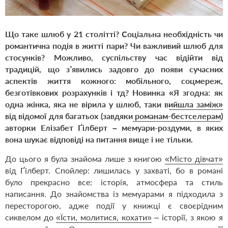
Що таке шлюб у 21 столітті? Соціальна необхідність чи
романтична подія в житті пари? Чи важливий шлюб для
стосунків? Можливо, суспільству час відійти від
традицій, що з’явились задовго до появи сучасних
аспектів життя кожного: мобільного, соцмереж,
безготівкових розрахунків і тд? Новинка
«Я згодна: як
одна жінка, яка не вірила у шлюб, таки вийшла заміж»
від відомої для багатьох (завдяки
романам-бестселерам
)
авторки Елізабет Ґілберт – мемуари-роздуми, в яких
вона шукає відповіді на питання вище і не тільки.
До цього я була знайома лише з книгою
«Місто дівчат»
від Ґілберт. Спойлер: лишилась у захваті, бо в романі
було прекрасно все: історія, атмосфера та стиль
написання. До знайомства із мемуарами я підходила з
пересторогою, адже події у книжці є своєрідним
сиквелом до
«Їсти, молитися, кохати»
– історії, з якою я