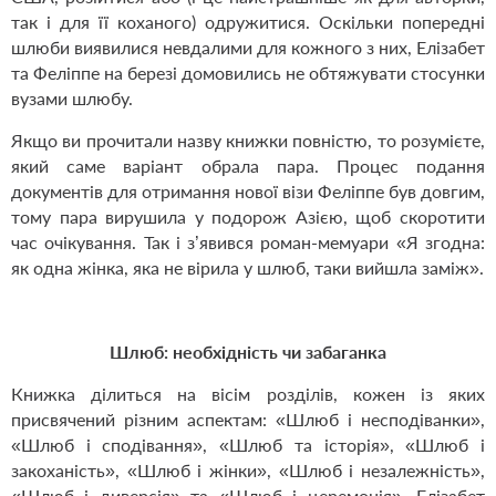
так і для її коханого) одружитися. Оскільки попередні
шлюби виявилися невдалими для кожного з них, Елізабет
та Феліппе на березі домовились не обтяжувати стосунки
вузами шлюбу.
Якщо ви прочитали назву книжки повністю, то розумієте,
який саме варіант обрала пара. Процес подання
документів для отримання нової візи Феліппе був довгим,
тому пара вирушила у подорож Азією, щоб скоротити
час очікування. Так і з
’
явився роман-мемуари «Я згодна:
як одна жінка, яка не вірила у шлюб, таки вийшла заміж».
Шлюб: необхідність чи забаганка
Книжка ділиться на вісім розділів, кожен із яких
присвячений різним аспектам: «Шлюб і несподіванки»,
«Шлюб і сподівання», «Шлюб та історія», «Шлюб і
закоханість», «Шлюб і жінки», «Шлюб і незалежність»,
«Шлюб і диверсія» та «Шлюб і церемонія». Елізабет