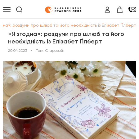
одна»: роздуми про шлюб та його необхідність із Елізабет Ґілберт
«Я згодна»: роздуми про шлюб та його
необхідність із Елізабет Ґілберт
20.04.2023
•
Тоня Старовойт