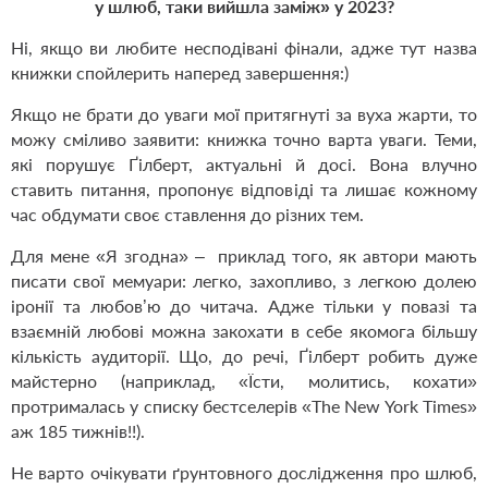
у шлюб, таки вийшла заміж» у 2023?
Ні, якщо ви любите несподівані фінали, адже тут назва
книжки спойлерить наперед завершення:)
Якщо не брати до уваги мої притягнуті за вуха жарти, то
можу сміливо заявити: книжка точно варта уваги. Теми,
які порушує Ґілберт, актуальні й досі. Вона влучно
ставить питання, пропонує відповіді та лишає кожному
час обдумати своє ставлення до різних тем.
Для мене «Я згодна» – приклад того, як автори мають
писати свої мемуари: легко, захопливо, з легкою долею
іронії та любов
’
ю до читача. Адже тільки у повазі та
взаємній любові можна закохати в себе якомога більшу
кількість аудиторії. Що, до речі, Ґілберт робить дуже
майстерно (наприклад, «Їсти, молитись, кохати»
протрималась у списку бестселерів
«
The
New
York
Times
»
аж 185 тижнів!!).
Не варто очікувати ґрунтовного дослідження про шлюб,