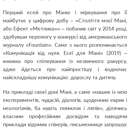
Перший есей про Маню і міркування про її
майбутнє у цифрову добу – «Століття моєї Мані,
або Ефект «Метлика»» – побачив світ у 2014 році,
здобувши перемогу у конкурсі від американського
журналу «Fountain». Саме з нього розпочинається
«Комунікація від нуля. Есеї для Мані» (2019) –
книжка про спілкування із незвичного ракурсу,
адже йдеться про найпростішу і водночас
найскладнішу комунікацію: дорослу та дитячу.
На прикладі своєї доні Мані, а саме «наших із нею
експериментів, чудасій, діалогів, щоденних еврик і
неологізмів, ба навіть помилок і ляпів», ділячись
власним професійним досвідом та наводячи
приклади відомих спікерів, письменниця запрошує