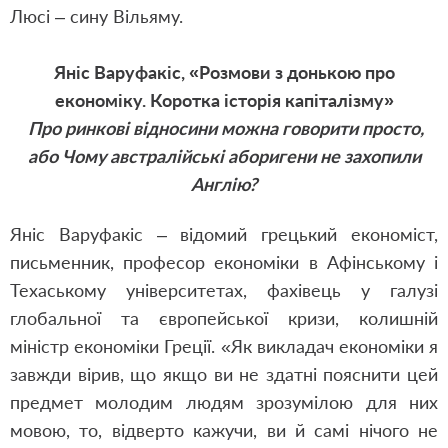
Люсі – сину Вільяму.
Яніс Варуфакіс, «Розмови з донькою про
економіку. Коротка історія капіталізму»
Про ринкові відносини можна говорити просто,
або Чому австралійські аборигени не захопили
Англію?
Яніс Варуфакіс – відомий грецький економіст,
письменник, професор економіки в Афінському і
Техаському університетах, фахівець у галузі
глобальної та європейської кризи, колишній
міністр економіки Греції. «Як викладач економіки я
завжди вірив, що якщо ви не здатні пояснити цей
предмет молодим людям зрозумілою для них
мовою, то, відверто кажучи, ви й самі нічого не