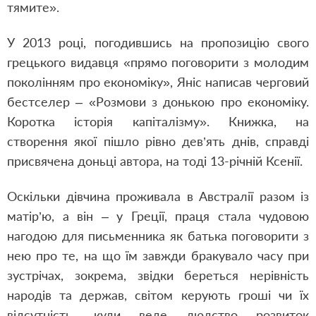
тямите».
У 2013 році, погодившись на пропозицію свого
грецького видавця «прямо поговорити з молодим
поколінням про економіку», Яніс написав черговий
бестселер – «Розмови з донькою про економіку.
Коротка історія капіталізму». Книжка, на
створення якої пішло рівно дев’ять днів, справді
присвячена доньці автора, на тоді 13-річній Ксенії.
Оскільки дівчина проживала в Австралії разом із
матір’ю, а він – у Греції, праця стала чудовою
нагодою для письменника як батька поговорити з
нею про те, на що їм завжди бракувало часу при
зустрічах, зокрема, звідки береться нерівність
народів та держав, світом керують гроші чи їх
відсутність, куди веде людство розвиток