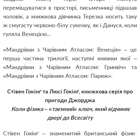
переміщуватися в просторі, письменниці підказав
чоловік, а книжкова дівчинка Терезка носить таку
ж смугасту червоно-білу сукенку, як і Дануся, коли
гуляла Венецією...
«Мандрівки з Чарівним Атласом: Венеція» – це
перша частина трилогії, наступні книжки якої –
«Мандрівки з Чарівним Атласом: Гринвіч» та
«Мандрівки з Чарівним Атласом: Париж».
Стівен Гокінґ та Люсі Гокінґ, книжкова серія про
пригоди Джорджа
Коли фізика – «таємний» ключ, який відчиняє
двері до Всесвіту
Стівен Гокінґ – знаменитий британський фізик-