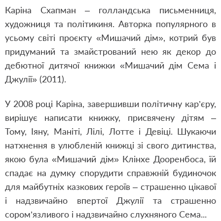
Каріна Схапман – голландська письменниця,
художниця та політикиня. Авторка популярного в
усьому світі проєкту «Мишачий дім», котрий був
придуманий та змайстрований нею як декор до
дебютної дитячої книжки «Мишачий дім Сема і
Джулії» (2011).
У 2008 році Каріна, завершивши політичну кар’єру,
вирішує написати книжку, присвячену дітям –
Тому, Іяну, Маніті, Лілі, Лотте і Девіці. Шукаючи
натхнення в улюбленій книжці зі свого дитинства,
якою була «Мишачий дім» Клінхе Дооренбоса, їй
спадає на думку спорудити справжній будиночок
для майбутніх казкових героїв – страшенно цікавої
і надзвичайно впертої Джулії та страшенно
сором’язливого і надзвичайно слухняного Сема...