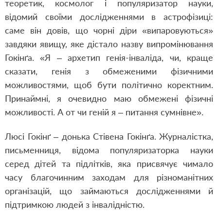
теоретик, космолог і популяризатор науки,
відомий своїми дослідженнями в астрофізиці:
саме він довів, що чорні діри «випаровуються»
завдяки явищу, яке дістало назву випромінювання
Гокінґа. «Я – архетип генія-інваліда, чи, краще
сказати, генія з обмеженими фізичними
можливостями, щоб бути політично коректним.
Принаймні, я очевидно маю обмежені фізичні
можливості. А от чи геній я – питання сумнівне».
Люсі Гокінґ – донька Стівена Гокінґа. Журналістка,
письменниця, відома популяризаторка науки
серед дітей та підлітків, яка присвячує чимало
часу благочинним заходам для різноманітних
організацій, що займаються дослідженнями й
підтримкою людей з інвалідністю.