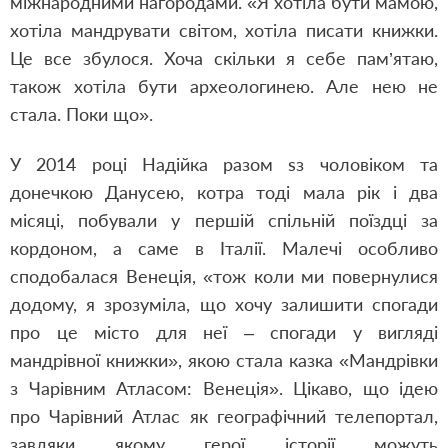
міжнародними нагородами. «Я хотіла бути мамою,
хотіла мандрувати світом, хотіла писати книжки.
Це все збулося. Хоча скільки я себе пам’ятаю,
також хотіла бути археологинею. Але нею не
стала. Поки що».
У 2014 році Надійка разом sз чоловіком та
донечкою Данусею, котра тоді мала рік і два
місяці, побували у першій спільній поїздці за
кордоном, а саме в Італії. Малечі особливо
сподобалася Венеція, «тож коли ми повернулися
додому, я зрозуміла, що хочу залишити спогади
про це місто для неї – спогади у вигляді
мандрівної книжки», якою стала казка «Мандрівки
з Чарівним Атласом: Венеція». Цікаво, що ідею
про Чарівний Атлас як географічний телепортал,
завдяки якому герої історії можуть