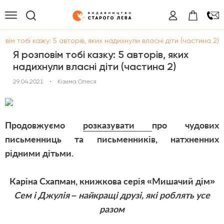
овім тобі казку: 5 авторів, яких надихнули власні діти (частина 2)
Я розповім тобі казку: 5 авторів, яких
надихнули власні діти (частина 2)
29.04.2021
•
Кізима Олеся
Продовжуємо
розказувати
про чудових
письменниць та письменників, натхненних
рідними дітьми.
Каріна Схапман, книжкова серія «Мишачий дім»
Сем і Джулія – найкращі друзі, які роблять усе
разом