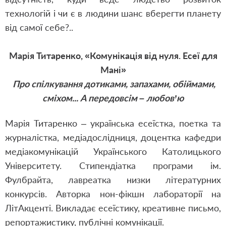
технологій і чи є в людини шанс вберегти планету
від самої себе?..
Марія Титаренко, «Комунікація від нуля. Есеї для
Мані»
Про спілкування дотиками, запахами, обіймами,
сміхом... А передовсім – любов’ю
Марія Титаренко – українська есеїстка, поетка та
журналістка, медіадослідниця, доцентка кафедри
медіакомунікацій Українського Католицького
Університету. Стипендіатка програми ім.
Фулбрайта, лавреатка низки літературних
конкурсів. Авторка нон-фікшн лабораторії на
ЛітАкценті. Викладає есеїстику, креативне письмо,
репортажистику, публічні комунікації.