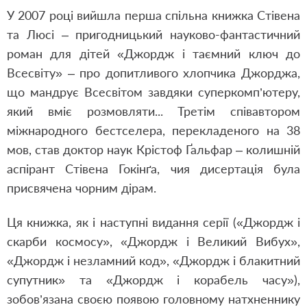
У 2007 році вийшла перша спільна книжка Стівена
та Люсі – пригодницький науково-фантастичний
роман для дітей «Джордж і таємний ключ до
Всесвіту» – про допитливого хлопчика Джорджа,
що мандрує Всесвітом завдяки суперкомп’ютеру,
який вміє розмовляти... Третім співавтором
міжнародного бестселера, перекладеного на 38
мов, став доктор наук Крістоф Ґальфар – колишній
аспірант Стівена Гокінґа, чия дисертація була
присвячена чорним дірам.
Ця книжка, як і наступні видання серії («Джордж і
скарби космосу», «Джордж і Великий Вибух»,
«Джордж і незламний код», «Джордж і блакитний
супутник» та «Джордж і корабель часу»),
зобов’язана своєю появою головному натхненнику