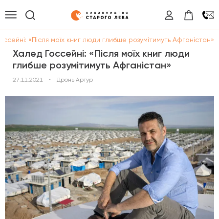
оссейні: «Після моїх книг люди глибше розумітимуть Афганістан»
Халед Госсейні: «Після моїх книг люди
глибше розумітимуть Афганістан»
27.11.2021
•
Дронь Артур