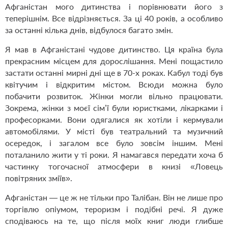
Афганістан мого дитинства і порівнювати його з
теперішнім. Все відрізняється. За ці 40 років, а особливо
за останні кілька днів, відбулося багато змін.
Я мав в Афганістані чудове дитинство. Ця країна була
прекрасним місцем для дорослішання. Мені пощастило
застати останні мирні дні ще в 70-х роках. Кабул тоді був
квітучим і відкритим містом. Всюди можна було
побачити розвиток. Жінки могли вільно працювати.
Зокрема, жінки з моєї сім’ї були юристками, лікарками і
професорками. Вони одягалися як хотіли і кермували
автомобілями. У місті був театральний та музичний
осередок, і загалом все було зовсім іншим. Мені
поталанило жити у ті роки. Я намагався передати хоча б
частинку тогочасної атмосфери в книзі «Ловець
повітряних зміїв».
Афганістан — це ж не тільки про Талібан. Він не лише про
торгівлю опіумом, тероризм і подібні речі. Я дуже
сподіваюсь на те, що після моїх книг люди глибше