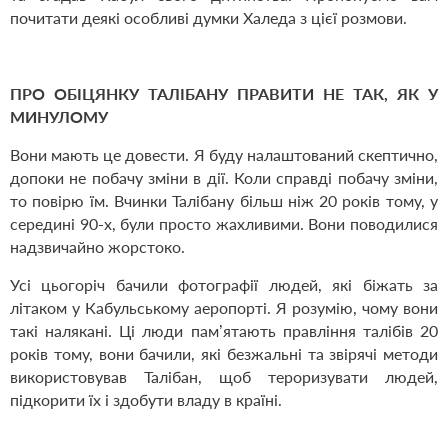
почитати деякі особливі думки Халеда з цієї розмови.
ПРО ОБІЦЯНКУ ТАЛІБАНУ ПРАВИТИ НЕ ТАК, ЯК У
МИНУЛОМУ
Вони мають це довести. Я буду налаштований скептично,
допоки не побачу зміни в дії. Коли справді побачу зміни,
то повірю їм. Вчинки Талібану більш ніж 20 років тому, у
середині 90-х, були просто жахливими. Вони поводилися
надзвичайно жорстоко.
Усі цьогоріч бачили фотографії людей, які біжать за
літаком у Кабульському аеропорті. Я розумію, чому вони
такі налякані. Ці люди пам’ятають правління талібів 20
років тому, вони бачили, які безжальні та звірячі методи
використовував Талібан, щоб тероризувати людей,
підкорити їх і здобути владу в країні.