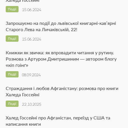
Події
15.06.2024
Запрошуємо на події до львівської книгарні-кав’ярні
Старого Лева на Личаківській, 22!
Події
15.06.2024
Книжки як звичка: як впровадити читання у рутину.
Розмова з Артуром Дмитришиним — автором блогу
«кіп ґоінґ»
Події
08.09.2024
Страждання і любов Афганістану: розмова про книги
Халеда Госсейні
Події
22.10.2025
Халед Госсейні про Афганістан, переїзд у США та
написання книги