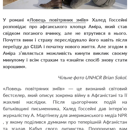
У романі «
Ловець повітряних зміїв
» Халед Госсейні
розповідає про афганського хлопця Аміра, який став
свідком поганого вчинку, але не втрутився в нього.
Почуття вини і страху переслідувало його навіть після
переїзду до США і початку нового життя. Але згодом в
Аміра з’являється можливість кинути виклик своєму
минулому і всім страхам та «знайти спосіб знову стати
хорошим».
Чільне фото
UNHCR Brian Sokol.
«Ловець повітряних зміїв» — це визнаний світовий
бестселер, який описує зокрема війну в Афганістані та її
жахливі наслідки. Після цьогорічних подій на
батьківщині письменника, Халед Госсейні дав інтерв’ю
журналістку А. Мартінезу для
американського медіа NPR
, у якому поділився думками про теперішній Афганістан
та згадав Кабул свого дитинства. Пропонуємо вам