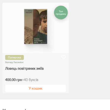
Топ
продажу
Паперова
Халед Госсейні
Ловець повітряних зміїв
400.00 грн
+
40
буксів
У кошик