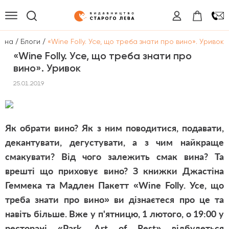
/
/
овна
Блоги
«Wine Folly. Усе, що треба знати про вино». Уривок
«Wine Folly. Усе, що треба знати про
вино». Уривок
25.01.2019
Як обрати вино? Як з ним поводитися, подавати,
декантувати, дегустувати, а з чим найкраще
смакувати? Від чого залежить смак вина? Та
врешті що приховує вино? З книжки Джастіна
Геммека та Мадлен Пакетт
«Wine Folly. Усе, що
треба знати про вино» ви дізнаєтеся про це та
навіть більше. Вже у п'ятницю, 1 лютого, о 19:00 у
ресторані
«Park. Art of Rest
» відбудеться