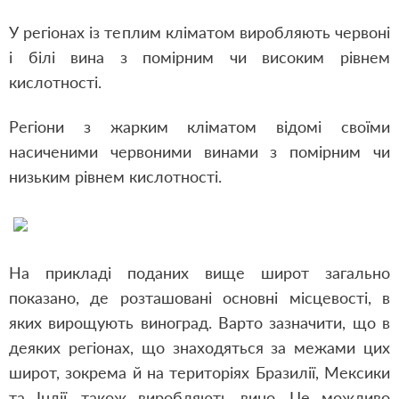
У регіонах із теплим кліматом виробляють червоні
і білі вина з помірним чи високим рівнем
кислотності.
Регіони з жарким кліматом відомі своїми
насиченими червоними винами з помірним чи
низьким рівнем кислотності.
На прикладі поданих вище широт загально
показано, де розташовані основні місцевості, в
яких вирощують виноград. Варто зазначити, що в
деяких регіонах, що знаходяться за межами цих
широт, зокрема й на територіях Бразилії, Мексики
та Індії, також виробляють вино. Це можливо