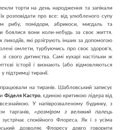
 пекли торти на день народження та запікали
 їх розповідати про все: від улюбленого супу
м рибу, помідори, абрикоси, мигдаль та
чи боялися вони коли-небудь за своє життя.
 лиходіїв, які ррзігрують інших за допомогою
олені омлети, турбуючись про своє здоров’я,
зі свого дитинства. Самі кухарі настільки ж
иттєві історії і визнають (або відмовляються
 у підтримці тиранії.
 працювали на тиранів. Шабловський записує
ми
Фіделя Кастро
, єдиною критикою лідера від
всезнайкою. У напіврозваленому будинку, з
єм тарганів,
«розміром з великий палець
зустрічає спокійного Флореса. Як і з усіма
вський дозволяє Флоресу довго говорити