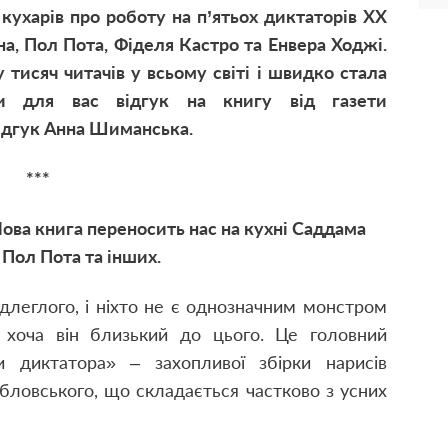
ї кухарів про роботу на п’ятьох диктаторів ХХ
на, Пол Пота, Фіделя Кастро та Енвера Ходжі.
тисяч читачів у всьому світі і швидко стала
али для вас
відгук на книгу від газети
відгук Анна Шиманська.
***
Нова книга переносить нас на кухні Саддама
 Пол Пота та інших.
длеглого, і ніхто не є однозначним монстром
н, хоча він близький до цього. Це головний
и диктатора» – захопливої збірки нарисів
бловського, що складається частково з усних