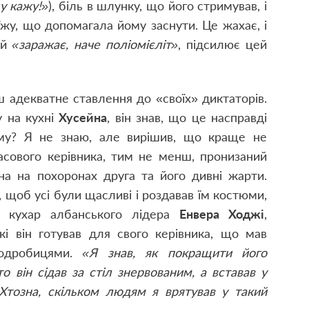
у кажу!»
), біль в шлунку, що його стримував, і
їжу, що допомагала йому заснути. Це жахає, і
ий
«заражає, наче поліомієліт»
, підсилює цей
ш адекватне ставлення до «своїх» диктаторів.
у на кухні
Хусейна
, він знав, що це насправді
аму? Я не знаю, але вирішив, що краще не
асового керівника, тим не менш, пронизаний
на на похоронах друга та його дивні жарти.
, щоб усі були щасливі і роздавав їм костюми,
, кухар албанського лідера
Енвера Ходжі
,
кі він готував для свого керівника, що мав
подробицями.
«Я знав, як покращити його
то він сідав за стіл знервованим, а вставав у
 Хтозна, скільком людям я врятував у такий