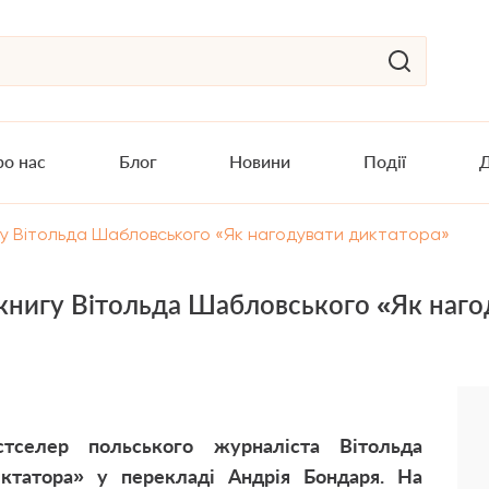
о нас
Блог
Новини
Події
Д
гу Вітольда Шабловського «Як нагодувати диктатора»
 книгу Вітольда Шабловського «Як наг
тселер польського журналіста Вітольда
ктатора» у перекладі Андрія Бондаря. На