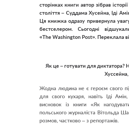
сторінках книги автор зібрав історі
століття – Суддама Хусейна, Іді Амі
Ця книжка одразу привернула увагу 
бестселером. Сьогодні відшук
«
The
W
ashington
P
ost»
. Переклала 
Як це – готувати для диктатора? 
Хуссейна,
Жодна людина не є героєм свого пі
для свого кухаря, навіть Іді Амі
висновок із книги «Як нагодуват
польського журналіста Вітольда Ша
розмов, частково – з репортажів.