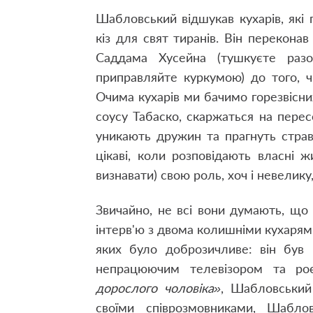
Шабловський відшукав кухарів, які
кіз для свят тиранів. Він переконав
Саддама Хусейна (тушкуєте разо
приправляйте куркумою) до того, 
Очима кухарів ми бачимо горезвісних
соусу Табаско, скаржаться на перес
уникають дружин та прагнуть страв 
цікаві, коли розповідають власні ж
визнавати) свою роль, хоч і невелику,
Звичайно, не всі вони думають, що
інтерв'ю з двома колишніми кухаря
яких було доброзичливе: він був 
непрацюючим телевізором та ро
дорослого чоловіка»
, Шабловський 
своїми співрозмовниками, Шабло