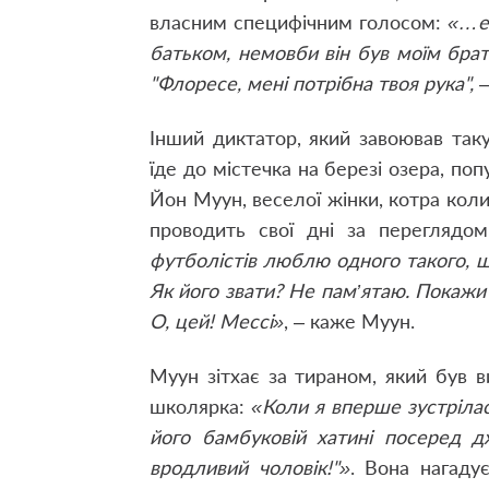
власним специфічним голосом:
«…e
батьком, немовби він був моїм брат
"Флоресе, мені потрібна твоя рука", —
Інший диктатор, який завоював таку
їде до містечка на березі озера, по
Йон Муун, веселої жінки, котра коли
проводить свої дні за переглядом
футболістів люблю одного такого, щ
Як його звати? Не пам’ятаю. Покажи 
О, цей! Мессі»
, – каже Муун.
Муун зітхає за тираном, який був в
школярка:
«Коли я вперше зустрілас
його бамбуковій хатині посеред дж
вродливий чоловік!"»
. Вона нагаду