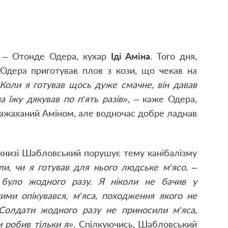
 – Отонде Одера, кухар
Іді Аміна
. Того дня,
 Одера приготував плов з кози, що чекав на
Коли я готував щось дуже смачне, він давав
за їжу дякував по п’ять разів»
, – каже Одера,
 нажаханий Аміном, але водночас добре ладнав
книзі Шабловський порушує тему канібалізму
ли, чи я го­тував для нього людське м’ясо, –
 було жодного разу. Я ніколи не бачив у
ими опікувався, м’яса, походження якого не
Солдати жодного разу не приносили м’яса,
 робив тільки я».
Спілкуючись, Шабловський