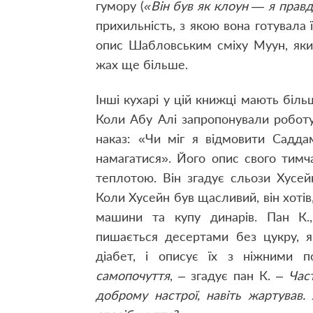
гумору (
«Він був як клоун — я правд
прихильність, з якою вона готувала 
опис Шабловським сміху Муун, як
жах ще більше.
Інші кухарі у цій книжці мають біль
Коли Абу Алі запропонували робот
наказ: «Чи міг я відмовити Садд
намагатися». Його опис свого тимч
теплотою. Він згадує сльози Хусей
Коли Хусейн був щасливий, він хотів
машини та купу динарів. Пан К.
пишається десертами без цукру, я
діабет, і описує їх з ніжними 
самопочуття
, – згадує пан К. –
Час
доброму настрої, навіть жартував.