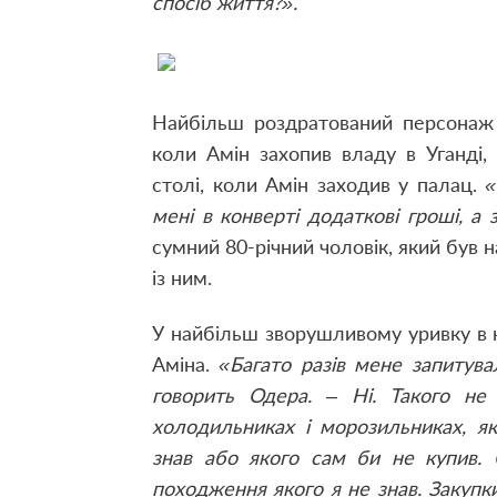
спосіб життя?».
Найбільш роздратований персонаж
коли Амін захопив владу в Уганді,
столі, коли Амін заходив у палац.
«
мені в конверті додаткові гроші, а 
сумний 80-річний чоловік, який був
із ним.
У найбільш зворушливому уривку в 
Аміна.
«Багато разів мене запитува
говорить Одера. – Ні. Такого не
холодильниках і морозильниках, як
знав або якого сам би не купив. 
походження якого я не знав. Закупки