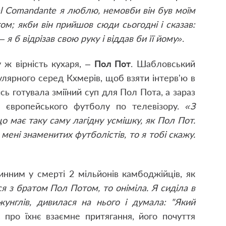
l Comandante я люблю, немовби він був моїм
ом; якби він прийшов сюди сьогодні і сказав:
 я б відрізав свою руку і віддав би її йому»
.
 ж вірність кухаря, –
Пол Пот
. Шабловський
пулярного серед Кхмерів, щоб взяти інтерв'ю в
сь готувала зміїний суп для Пол Пота, а зараз
 європейського футболу по телевізору.
«З
о має таку саму лагідну усмішку, як Пол Пот.
мені знаменитих футболістів, то я тобі скажу.
инним у смерті 2 мільйонів камбоджійців, як
я з братом Пол Потом, то оніміла. Я сиділа в
унглів, дивилася на нього і ду­мала: "Який
є про їхнє взаємне притягання, його почуття