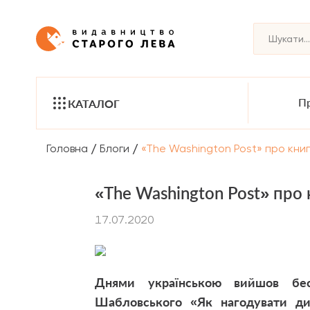
Пр
КАТАЛОГ
/
/
Головна
Блоги
«The Washington Post» про кни
«The Washington Post» про
17.07.2020
Днями українською вийшов бес
Шабловського «Як нагодувати ди