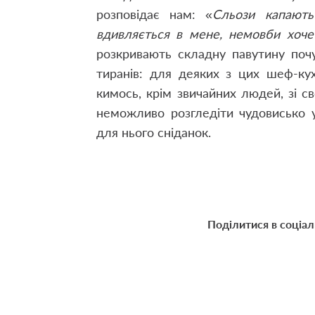
розповідає нам: «
Сльози капають
вдивляєть­ся в мене, немовби хоче
розкривають складну павутину почут
тиранів: для деяких з цих шеф-ку
кимось, крім звичайних людей, зі с
неможливо розгледіти чудовисько у
для нього сніданок.
Поділитися в соціа