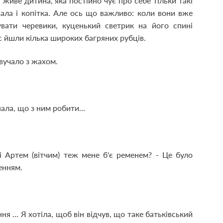
живе дитина, яка постійно чує про себе тільки такі
ивала і копітка. Але ось що важливо: коли вони вже
вати черевики, куценький светрик на його спині
іс йшли кілька широких багряних рубців.
вучало з жахом.
знала, що з ним робити...
і Артем (вітчим) теж мене б'є ременем? - Це було
енням.
ання ... Я хотіла, щоб він відчув, що таке батьківський