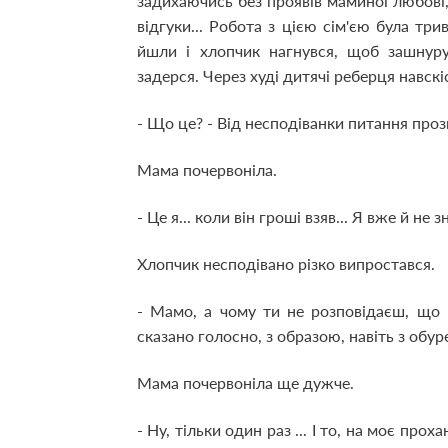
задихаючись без проявів маминої любові, 
відгуки... Робота з цією сім'єю була тр
йшли і хлопчик нагнувся, щоб зашнуру
задерся. Через худі дитячі реберця навск
- Що це? - Від несподіванки питання проз
Мама почервоніла.
- Це я... коли він гроші взяв... Я вже й не 
Хлопчик несподівано різко випростався.
- Мамо, а чому ти не розповідаєш, що 
сказано голосно, з образою, навіть з обур
Мама почервоніла ще дужче.
- Ну, тільки один раз ... І то, на моє прох