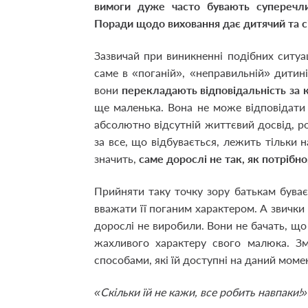
вимоги дуже часто бувають суперечли
Поради щодо виховання дає дитячий та с
Зазвичай при виникненні подібних ситуа
саме в «поганій», «неправильній» дитин
вони
перекладають відповідальність за к
ще маленька. Вона не може відповідати 
абсолютно відсутній життєвий досвід, роз
за все, що відбувається, лежить тільки 
значить,
саме дорослі не так, як потрібн
Прийняти таку точку зору батькам буває
вважати її поганим характером. А звички 
дорослі не виробили. Вони не бачать, що
жахливого характеру свого малюка. З
способами, які їй доступні на даний моме
«Скільки їй не кажи, все робить навпаки!»