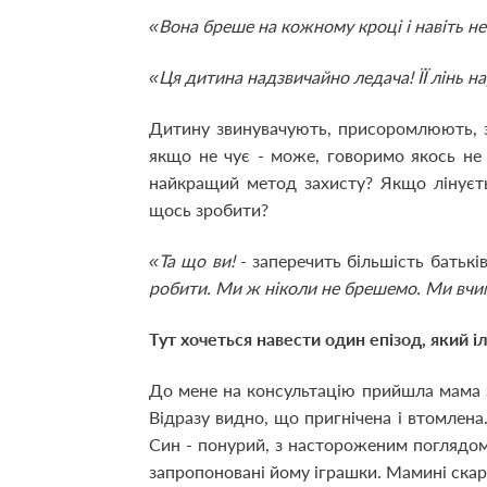
«Вона бреше на кожному кроці і навіть не
«Ця дитина надзвичайно ледача! ЇЇ лінь на
Дитину звинувачують, присоромлюють, з
якщо не чує - може, говоримо якось не
найкращий метод захисту? Якщо лінуєт
щось зробити?
«Та що ви!
- заперечить більшість батьків
робити. Ми ж ніколи не брешемо. Ми вчим
Тут хочеться навести один епізод, який 
До мене на консультацію прийшла мама з
Відразу видно, що пригнічена і втомлена
Син - понурий, з настороженим поглядом.
запропоновані йому іграшки. Мамині скар