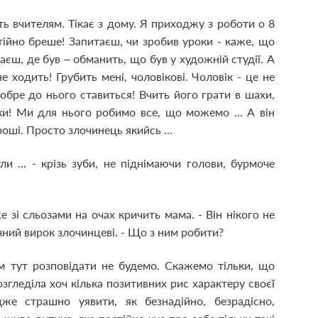
ить вчителям. Тікає з дому. Я приходжу з роботи о 8
стійно бреше! Запитаєш, чи зробив уроки - каже, що
таєш, де був – обманить, що був у художній студії. А
 ходить! Грубить мені, чоловікові. Чоловік - це не
добре до нього ставиться! Вчить його грати в шахи,
ки! Ми для нього робимо все, що можемо ... А він
оші. Просто злочинець якийсь ...
ли ... - крізь зуби, не піднімаючи голови, бурмоче
е зі сльозами на очах кричить мама. - Він нікого не
точний вирок злочинцеві. - Що з ним робити?
м тут розповідати не будемо. Скажемо тільки, що
згледіла хоч кілька позитивних рис характеру своєї
же страшно уявити, як безнадійно, безрадісно,