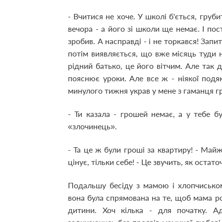
- Вчитися не хоче. У школі б'ється, груб
вечора - а його зі школи ще немає. І по
зробив. А насправді - і не торкався! Запи
потім виявляється, що вже місяць туди не
рідний батько, це його вітчим. Але так 
пояснює уроки. Але все ж - ніякої подя
минулого тижня украв у мене з гаманця гр
- Ти казала - грошей немає, а у тебе бу
«злочинець».
- Та це ж були гроші за квартиру! - Майж
цінує, тільки себе! - Це звучить, як оста
Подальшу бесіду з мамою і хлопчисько
вона була спрямована на те, щоб мама ро
дитини. Хоч кілька - для початку. Ад