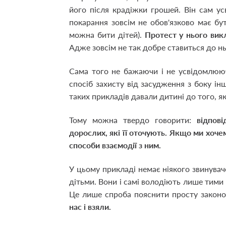
його після крадіжки грошей. Він сам у
покарання зовсім не обов'язково має б
можна бити дітей).
Протест у нього викл
Адже зовсім не так добре ставиться до ньо
Сама того не бажаючи і не усвідомлюю
спосіб захисту від засудження з боку ін
таких прикладів давали дитині до того, я
Тому можна твердо говорити:
відпов
дорослих, які її оточують. Якщо ми хочем
способи взаємодії з ним.
У цьому прикладі немає ніякого звинувач
дітьми. Вони і самі володіють лише тими 
Це лише спроба пояснити просту законо
нас і взяли.