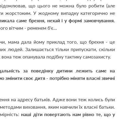
свідомлював, що цього не можна було робити (але
ути жорстоким. У жодному випадку категорично не
икала саме брехня, нехай і у формі замовчування.
го вітчим - ременем б'є...
чи, мама дала йому приклад того, що брехня - це
ших людей. Залишається тільки припускати, скільки
к вона теж опанувала подібну тактику самозахисту.
ідальність за поведінку дитини лежить саме на
о змінити своє дитя - потрібно міняти власні звичні
ення на адресу батьків. Адже вони теж колись були
методами виховання, яким навчили їх власні батьки.
мірність:
наші діти повертають нам рівно те, що у