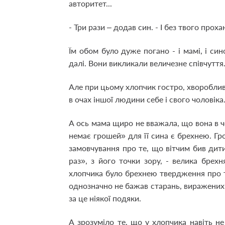
авторитет...
- Три рази – додав син. - І без твого проха
Їм обом було дуже погано - і мамі, і син
далі. Вони викликали величезне співчуття
Але при цьому хлопчик гостро, хворобли
в очах іншої людини себе і свого чоловіка
А ось мама щиро не вважала, що вона в ч
немає грошей» для її сина є брехнею. Гро
замовчування про те, що вітчим бив дит
раз», з його точки зору, - велика брехня
хлопчика було брехнею твердження про 
однозначно не бажав старань, виражених б
за це ніякої подяки.
А зрозуміло те, що у хлопчика навіть н