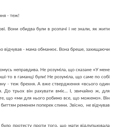
ння - теж!
ові. Вони обидва були в розпачі і не знали, як жити
.
во відчував - мама обманює. Вона бреше, захищаючи
.
омусь неправдива. Не розуміла, що сказане «У мене
ші-то в гаманці були! Не розуміла, що саме по собі
ину - теж брехня. А вже ствердження «всього один
. До трьох він рахувати вміє... І, звичайно ж, для
те, що «ми для нього робимо все, що можемо». Він
иттям ременем поперек спини. Звісно, ​​ не відчував
е було протесту проти того, що мати відлупцювала