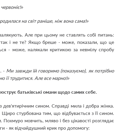
 червоніє!»
родилася на світ раніше, ніж вона сама!»
алякують. Але при цьому не ставлять собі питань:
 так і не те? Якщо бреше - може, показали, що це
ься - може, налякали критикою за невмілу спробу
. -
Ми завжди їй говоримо (показуємо), як потрібно
о її трудитися. Але все марно!»
ілюструє батьківські омани щодо самих себе.
 дев'ятирічним сином. Справді мила і добра жінка.
. Щиро стурбована тим, що відбувається з її сином.
 Похмуро мовчить, мляво і без цікавості розглядає
ги - як відчайдушний крик про допомогу: