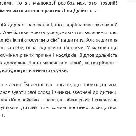
вими, то як малюкові розібратися, хто правий?
імейний психолог-практик Ліля Дубинська.
цій дорослі переконані, що «корінь зла» захований
і. Але батьки мають усвідомлювати: вважаючи так,
онфліктні стосунки в сім'ї на дитину
. Але ж дитина
ні за себе, ні за відносини з іншими. У малюка ще
уміння різних причин і наслідків. Відповідальність
на дорослих. Якщо малюк «не такий, як потрібно» -
о, вибудовують з ним стосунки
.
 не легко. Їм легше все погане, що робить дитина,
аналізувати свої слова і вчинки, звернені до дитини,
 постійно займають позицію обвинувача і викривача
мушуючи дитину тим самим постійно захищатися
нт.