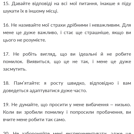
15. Давайте відповіді на всі мої питання, інакше я піду
шукати їх в іншому місці.
16. Не називайте мої страхи дрібними і неважливим. Для
мене це дуже важливо, і стає ще страшніше, якщо ви
цього не розумієте.
17. Не робіть вигляд, що ви ідеальні й не робите
помилок. Виявиться, що це не так, і мене це дуже
засмутить.
18. Пам’ятайте: я росту швидко, відповідно і вам
доведеться адаптуватися дуже часто.
19. Не думайте, що просити у мене вибачення – низько.
Коли ви зробили помилку і попросили пробачення, ви
вчите мене робити так само.
20. Не забороняйте мені експериментувати, адже це