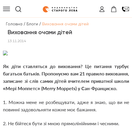
/
/
Головна
Блоги
Виховання очами дітей
Виховання очами дітей
13.11.2014
Як д
іти ставляться до виховання? Це питання турбує
багатьох батьків. Пропонуємо вам 21 правило виховання,
записане зі слів самих дітей вчителем приватної школи
«Мері Моппетс» (Merry Moppets) у Сан-Франциско.
1. Можна мене не розбещувати, адже я знаю, що ви не
повинні задовольняти кожне моє бажання.
2. Не бійтеся бути зі мною прямолінійними і чесними.