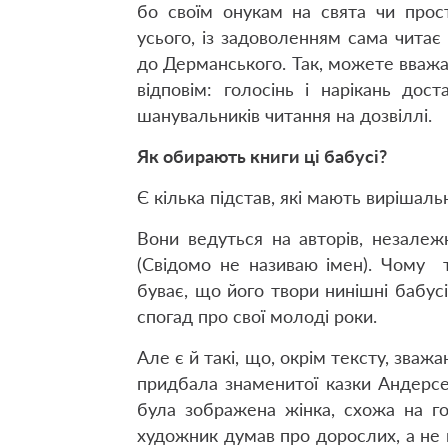
бо своїм онукам на свята чи прос
усього, із задоволенням сама читає
до Дерманського. Так, можете вважа
відповім: голосінь і нарікань дос
шанувальників читання на дозвіллі.
Як обирають книги ці бабусі?
Є кілька підстав, які мають вирішаль
Вони ведуться на авторів, незалежн
(Свідомо не називаю імен). Чому т
буває, що його твори нинішні бабус
спогад про свої молоді роки.
Але є й такі, що, окрім тексту, зва
придбала знаменитої казки Андерсе
була зображена жінка, схожа на голі
художник думав про дорослих, а не 