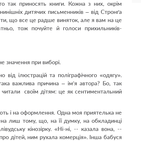
то так приносять книги. Кожна з них, окрім
 нинішніх дитячих письменників – від Стронґа
ти, що все це радше виняток, але я вам на це
татньо, тож почуйте й голоси прихильників-
не значення при виборі.
о від ілюстрацій та поліграфічного «одягу».
ака важлива причина – ім’я автора? Бо, так
і читали своїм дітям: це як сентиментальний
жають і на оформлення. Одна моя приятелька не
на лиш тому, що, на її думку, на обкладинці
вудську кінозірку. «Ні-ні, -- казала вона, --
про дітей, ним рухала комерція». Інша бабуся