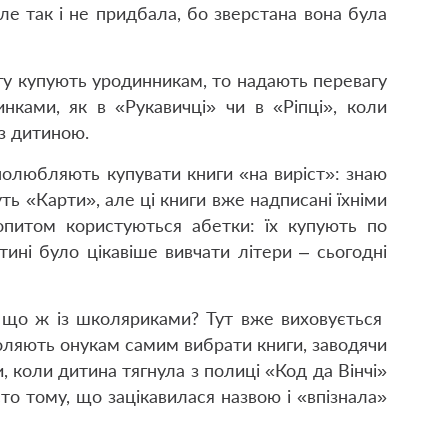
але так і не придбала, бо зверстана вона була
игу купують уродинникам, то надають перевагу
нками, як в «Рукавичці» чи в «Ріпці», коли
 з дитиною.
полюбляють купувати книги «на виріст»: знаю
ть «Карти», але ці книги вже надписані їхніми
питом користуються абетки: їх купують по
итині було цікавіше вивчати літери – сьогодні
а що ж із школяриками? Тут вже виховується
воляють онукам самим вибрати книги, заводячи
и, коли дитина тягнула з полиці «Код да Вінчі»
то тому, що зацікавилася назвою і «впізнала»