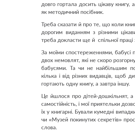
довго гортала досить цікаву книгу, 
як методичний посібник.
Треба сказати й про те, що коли кн
дорогим виданням з різними цікави
треба докласти ще й спільної праці
За моїми спостереженнями, бабусі 
двох немовлят, які не скоро розгорну
бабусями. Та чи не найбільшим по
кілька і від різних видавців, щоб д
гортають одну книгу, а завтра іншу.
Це йшлося про дітей-дошкільнят, 
самостійність, і мої приятельки доз
їх у книгарні. Бували кумедні випадк
чи «Музей покинутих секретів» прос
слова.