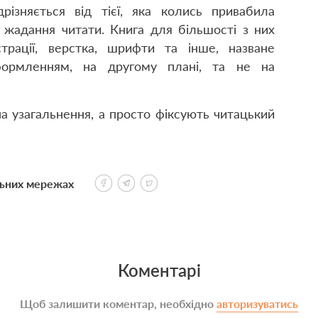
різняється від тієї, яка колись привабила
х жадання читати. Книга для більшості з них
трації, верстка, шрифти та інше, назване
формленням, на другому плані, та не на
на узагальнення, а просто фіксують читацький
льних мережах
Коментарі
Щоб залишити коментар, необхідно
авторизуватись