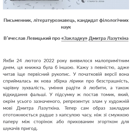
Письменник, літературознавець, кандидат філологічних
наук
В’ячеслав Левицький про
«Закладку»
Дмитра Лазуткіна
Якби 24 лютого 2022 року виявилося малопримітним
днем, ця книжка була б іншою. Кажу з певністю, адже
читав іще первісний рукопис. У початковій версії вона
сприймалась як нова збірка лірики про безстрашність,
чарівну зухвалість, уміння радіти й любити, а також
відкидання фальші. У підсумку ж постав томик, який,
окрім усього зазначеного, репрезентує злам у художній
мові Дмитра Лазуткіна. Тепер сам образ закладки
ототожнюється радше з капсулою часу, ніж зі смужкою
паперу між сторінок або прихованим згортком для
шукачів пригод.