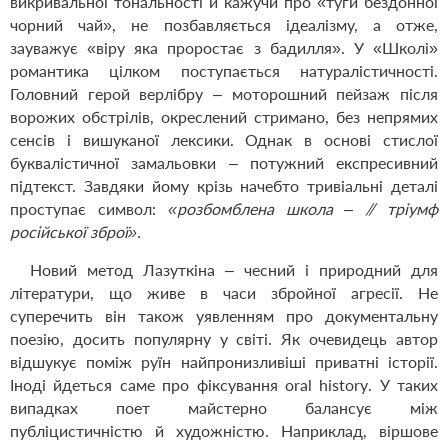
викривальної тональності й кажучи про «туги бездонної
чорний чай», не позбавляється ідеалізму, а отже,
зауважує «віру яка проростає з бадилля». У «Школі»
романтика цілком поступається натуралістичності.
Головний герой верлібру – моторошний пейзаж після
ворожих обстрілів, окреслений стримано, без непрямих
сенсів і вишуканої лексики. Однак в основі стислої
буквалістичної замальовки – потужний експресивний
підтекст. Завдяки йому крізь начебто тривіальні деталі
проступає символ:
«розбомблена школа – // тріумф
російської зброї».
Новий метод Лазуткіна – чесний і природний для
літератури, що живе в часи збройної агресії. Не
суперечить він також уявленням про документальну
поезію, досить популярну у світі. Як очевидець автор
відшукує поміж руїн найпронизливіші приватні історії.
Іноді йдеться саме про фіксування
oral
history
. У таких
випадках поет майстерно балансує між
публіцистичністю й художністю. Наприклад, віршове