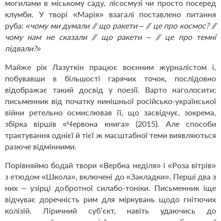
могилами в міському саду, лісосмузі чи просто посеред
клумби. У творі «Марія» взагалі поставлено питання
руба:
«чому ми думали // що ракети – // це про космос? //
чому нам не сказали // що ракети – // це про темні
підвали?»
Майже рік Лазуткін працює воєнним журналістом і,
побувавши в більшості гарячих точок, послідовно
відображає такий досвід у поезії. Варто наголосити:
письменник від початку нинішньої російсько-української
війни ретельно осмислював її, що засвідчує, зокрема,
збірка віршів «Червона книга» (2015). Але способи
трактування однієї й тієї ж масштабної теми виявляються
разюче відмінними.
Порівняймо бодай твори «Вербна неділя» і «Роза вітрів»
з етюдом «Школа», включені до «Закладки». Перші два з
них – узірці добротної силабо-тоніки. Письменник іще
відчуває доречність рим для міркувань щодо гнітючих
колізій. Ліричний субʼєкт, навіть удаючись до