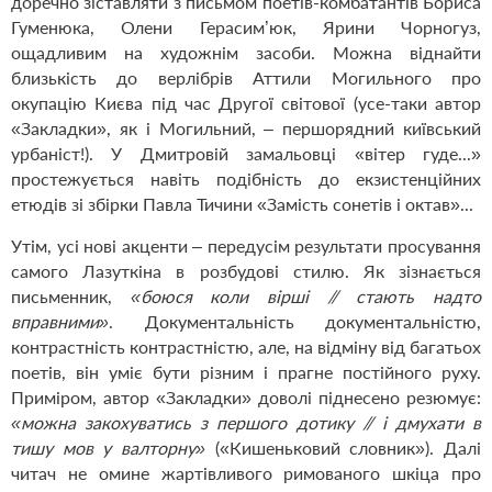
доречно зіставляти з письмом поетів-комбатантів Бориса
Гуменюка, Олени Герасим’юк, Ярини Чорногуз,
ощадливим на художнім засоби. Можна віднайти
близькість до верлібрів Аттили Могильного про
окупацію Києва під час Другої світової (усе-таки автор
«Закладки», як і Могильний,
– першорядний київський
урбаніст!). У Дмитровій замальовці «вітер гуде...»
простежується навіть подібність до екзистенційних
етюдів зі збірки Павла Тичини «Замість сонетів і октав»...
Утім, усі нові акценти – передусім результати просування
самого Лазуткіна в розбудові стилю. Як зізнається
письменник,
«боюся коли вірші
// стають надто
вправними»
. Документальність документальністю,
контрастність контрастністю, але, на відміну від багатьох
поетів, він уміє бути різним і прагне постійного руху.
Приміром, автор «Закладки» доволі піднесено резюмує:
«можна закохуватись з п
e
ршого дотику // і дмухати в
тишу мов у валторну»
(«Кишеньковий словник»). Далі
читач не омине жартівливого римованого шкіца про