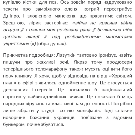
купівлю кістки для пса. Ось зовсім поряд надруковано
тексти про замріяного
оленя, котрий перестрибує
Дніпро
, і зловісного манекена, що правитиме світом.
Зрештою, лірик застерігає:
«війна не красива війна
огидна // страшна мов розірвана рана // безжальна ніби
цвітіння акації // над розбомбленими мінометами
укриттями»
(«Добра душа»).
Прикметна подробиця: Лазуткін тактовно іронізує, навіть
пишучи про жахливі речі. Якраз тому продюсери
теперішнього телемарафону також мусять оцінити його
нову книжку. Я хочу, щоб у відповідь на вірш «Хороший
план» в ефірі з’явилось однойменне шоу. Це стосується
державних інтересів. Це посилило б національний
спротив у найвигадливіших виявах. Це показало б міць
народних вірувань та властивої нам дотепності. Потрібно
лише зібрати у студії сотню мольфарів. Тоді спільне
новорічне бажання українців, пов’язане з відомим
бункером, почне збуватися.