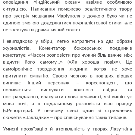
оповідання «Індійський океан» навіяне особливою
ситуацією. Написання помежево реалістичного твору
про зустріч мешканки Маріуполя з дочкою було чи не
єдиною змогою додержатися журналістської етики, але
не знехтувати драматичний сюжет.
Невипадково у збірці легко натрапити на два образи
журналістів. Коментатор боксерських поєдинків
констатує: «Часом розповісти про чужий біль важче, ніж
відчути його самому...» («Як хороша повія»). Це
самоіронічне твердження людини, котра не хоче
притупити емпатію. Своєю чергою в новіших віршах
виникає інший персонаж – кореспондент, що
поривається вислухати кожного свідка та
постраждалого, врахувати слова ненависті, які вишіптує
мова ночі, а в подальшому розповісти всю правду
(«Репортер»). У певному сенсі один зі стрижневих
сюжетів «Закладки» – про співіснування таких типажів.
Умисні прозаїзацію й атональність у творах Лазуткіна