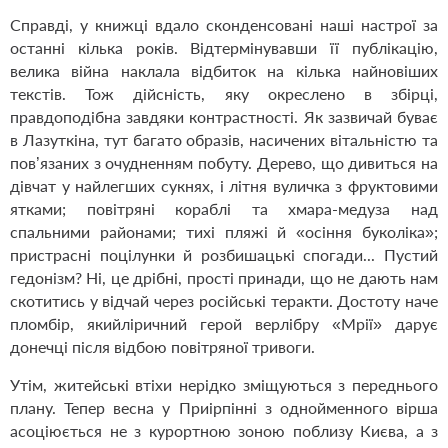
Справді, у книжці вдало сконденсовані наші настрої за
останні кілька років. Відтермінувавши її публікацію,
велика війна наклала відбиток на кілька найновіших
текстів. Тож дійсність, яку окреслено в збірці,
правдоподібна завдяки контрастності. Як зазвичай буває
в Лазуткіна, тут багато образів, насичених вітальністю та
пов’язаних з очудненням побуту. Дерево, що дивиться на
дівчат у найлегших сукнях, і літня вуличка з фруктовими
ятками; повітряні кораблі та хмара-медуза над
спальними районами; тихі пляжі й «осіння буколіка»;
пристрасні поцілунки й розбишацькі спогади... Пустий
гедонізм? Ні, це дрібні, прості принади, що не дають нам
скотитись у відчай через російські теракти. Достоту наче
пломбір, якийліричний герой верлібру «Мрії» дарує
донечці після відбою повітряної тривоги.
Утім, житейські втіхи нерідко зміщуються з переднього
плану. Тепер весна у Приірпінні з однойменного вірша
асоціюється не з курортною зоною поблизу Києва, а з