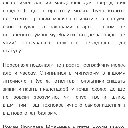
експериментальний майданчик для звироднілих
вождів. Із цього простору можна було втекти:
перетнути гірський масив і опинитися в соціумі,
який існував за законами старого, ніким не
оновленого гуманізму. Знайти світ, де заповідь "не
убий" стосувалася кожного, безвідносно до
статусу.
Персонажі подолали не просто географічну межу,
але й часову. Опинилися в минулому, в іншому
літочисленні (усі ж тоталітарні очільники спішать
змінити навіть і календар!), у точці, схоже, де ще
не зовсім зрозуміло, чи існує третій шлях,
відмінний і від технократичного самознищення, і
від нового канібалізму.
Роман Ярослава Мельника читати інколи важко,