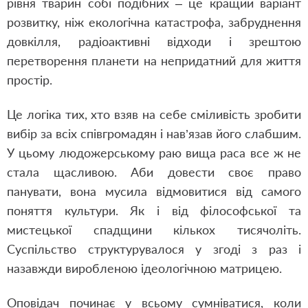
рівня тварин собі подібних – це кращий варіант
розвитку, ніж екологічна катастрофа, забруднення
довкілля, радіоактивні відходи і зрештою
перетворення планети на непридатний для життя
простір.
Це логіка тих, хто взяв на себе сміливість зробити
вибір за всіх співгромадян і нав’язав його слабшим.
У цьому людожерському раю вища раса все ж не
стала щасливою. Аби довести своє право
панувати, вона мусила відмовитися від самого
поняття культури. Як і від філософської та
мистецької спадщини кількох тисячоліть.
Суспільство структурувалося у згоді з раз і
назавжди виробленою ідеологічною матрицею.
Оповідач починає у всьому сумніватися, коли