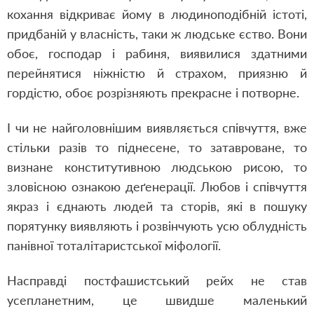
кохання відкриває йому в людиноподібній істоті,
придбаній у власність, таки ж людське єство. Вони
обоє, господар і рабиня, виявилися здатними
перейнятися ніжністю й страхом, приязню й
гордістю, обоє розрізняють прекрасне і потворне.
І чи не найголовнішим виявляється співчуття, вже
стільки разів то піднесене, то затавроване, то
визнане конститутивною людською рисою, то
зловісною ознакою деґенерації. Любов і співчуття
якраз і єднають людей та сторів, які в пошуку
порятунку виявляють і розвінчують усю облудність
панівної тоталітаристської міфології.
Насправді постфашистський рейх не став
усепланетним, це швидше маленький