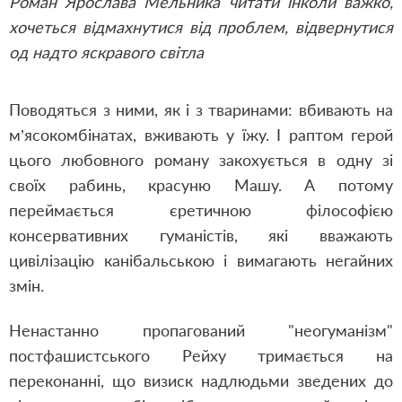
Роман Ярослава Мельника читати інколи важко,
хочеться відмахнутися від проблем, відвернутися
од надто яскравого світла
Поводяться з ними, як і з тваринами: вбивають на
м’ясокомбінатах, вживають у їжу. І раптом герой
цього любовного роману закохується в одну зі
своїх рабинь, красуню Машу. А потому
переймається єретичною філософією
консервативних гуманістів, які вважають
цивілізацію канібальською і вимагають негайних
змін.
Ненастанно пропагований "неогуманізм"
постфашистського Рейху тримається на
переконанні, що визиск надлюдьми зведених до