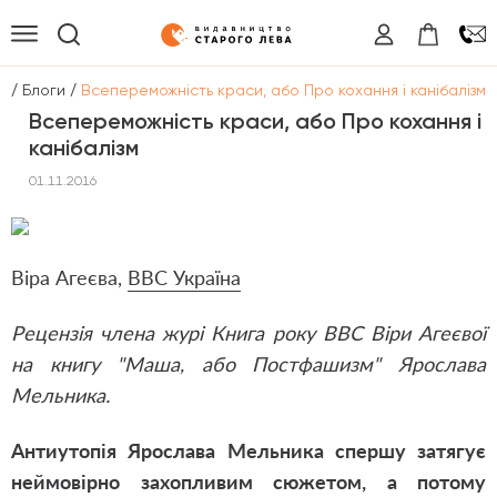
/
/
а
Блоги
Всепереможність краси, або Про кохання і канібалізм
Всепереможність краси, або Про кохання і
канібалізм
01.11.2016
Віра Агеєва,
ВВС Україна
Рецензія члена журі Книга року ВВС Віри Агеєвої
на книгу "Маша, або Постфашизм" Ярослава
Мельника.
Антиутопія Ярослава Мельника спершу затягує
неймовірно захопливим сюжетом, а потому