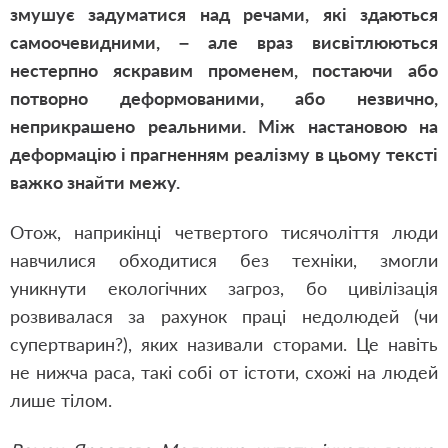
змушує задуматися над речами, які здаються
самоочевидними, – але враз висвітлюються
нестерпно яскравим променем, постаючи або
потворно деформованими, або незвично,
неприкрашено реальними. Між настановою на
деформацію і прагненням реалізму в цьому тексті
важко знайти межу.
Отож, наприкінці четвертого тисячоліття люди
навчилися обходитися без техніки, змогли
уникнути екологічних загроз, бо цивілізація
розвивалася за рахунок праці недолюдей (чи
супертварин?), яких називали сторами. Це навіть
не нижча раса, такі собі от істоти, схожі на людей
лише тілом.