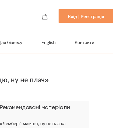
Вхід | Реєстрація
ля бізнесу
English
Контакти
ю, ну не плач»
Рекомендовані матеріали
«Лемберґ: мамцю, ну не плач»: