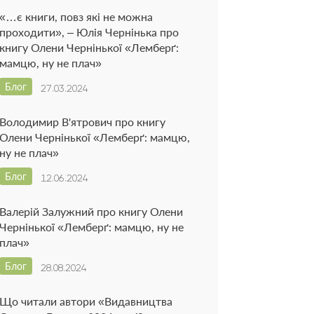
«…є книги, повз які не можна
проходити», – Юлія Чернінька про
книгу Олени Чернінької «Лемберґ:
мамцю, ну не плач»
Блог
27.03.2024
Володимир В'ятрович про книгу
Олени Чернінької «Лемберґ: мамцю,
ну не плач»
Блог
12.06.2024
Валерій Залужний про книгу Олени
Чернінької «Лемберґ: мамцю, ну не
плач»
Блог
28.08.2024
Що читали автори «Видавництва