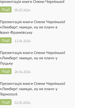
презентація книги Олени Чернінької
Події
05.03.2024
Презентація книги Олени Чернінької
«Лемберґ: мамцю, ну не плач» в
Івано-Франківську
Події
11.04.2024
Презентація книги Олени Чернінької
«Лемберґ: мамцю, ну не плач» у
Луцьку
Події
26.04.2024
Презентація книги Олени Чернінької
«Лемберґ: мамцю, ну не плач» у
Тернополі
Події
01.05.2024