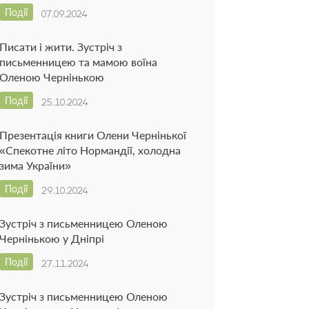
Події
07.09.2024
Писати і жити. Зустріч з
письменницею та мамою воїна
Оленою Чернінькою
Події
25.10.2024
Презентація книги Олени Чернінької
«Спекотне літо Нормандії, холодна
зима України»
Події
29.10.2024
Зустріч з письменницею Оленою
Чернінькою у Дніпрі
Події
27.11.2024
Зустріч з письменницею Оленою