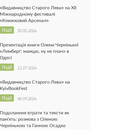
«Видавництво Старого Лева» на ХІІ
Міжнародному фестивалі
«Книжковий Арсенал»
Події
30.05.2024
Презентація книги Олени Чернінької
«Лемберґ: мамцю, ну не плач» в
Одесі
Події
11.07.2024
«Видавництво Старого Лева» на
KyivBookFest
Події
06.09.2024
Подоланння втрати та тексти як
пам'ять: розмова з Оленою
Чернінькою та Ганною Осадко