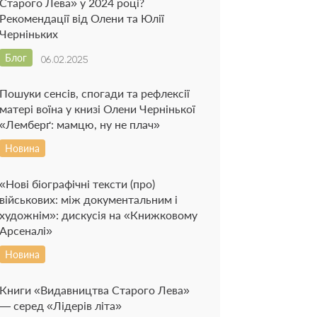
Старого Лева» у 2024 році?
Рекомендації від Олени та Юлії
Черніньких
Блог
06.02.2025
Пошуки сенсів, спогади та рефлексії
матері воїна у книзі Олени Чернінької
«Лемберґ: мамцю, ну не плач»
Новина
«Нові біографічні тексти (про)
військових: між документальним і
художнім»: дискусія на «Книжковому
Арсеналі»
Новина
Книги «Видавництва Старого Лева»
— серед «Лідерів літа»