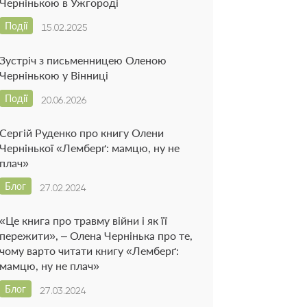
Чернінькою в Ужгороді
Події
15.02.2025
Зустріч з письменницею Оленою
Чернінькою у Вінниці
Події
20.06.2026
Сергій Руденко про книгу Олени
Чернінької «Лемберґ: мамцю, ну не
плач»
Блог
27.02.2024
«Це книга про травму війни і як її
пережити», – Олена Чернінька про те,
чому варто читати книгу «Лемберґ:
мамцю, ну не плач»
Блог
27.03.2024