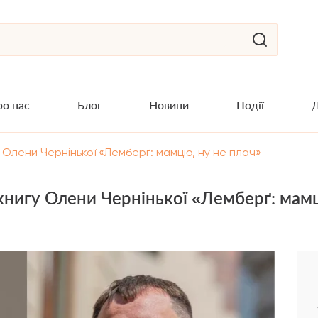
о нас
Блог
Новини
Події
Д
 Олени Чернінької «Лемберґ: мамцю, ну не плач»
нигу Олени Чернінької «Лемберґ: мамц