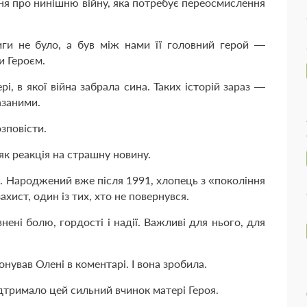
ння про нинішню війну, яка потребує переосмислення
иги не було, а був між нами її головний герой —
и Героєм.
і, в якої війна забрала сина. Таких історій зараз —
азаними.
озповісти.
к реакція на страшну новину.
 Народжений вже після 1991, хлопець з «покоління
захист, один із тих, хто не повернувся.
внені болю, гордості і надії. Важливі для нього, для
нував Олені в коментарі. І вона зробила.
дтримало цей сильний вчинок матері Героя.