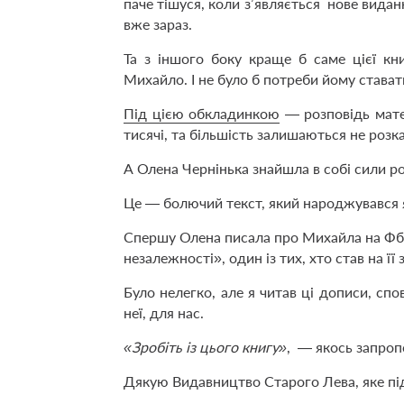
паче тішуся, коли зʼявляється нове вида
вже зараз.
Та з іншого боку краще б саме цієї кн
Михайло. І не було б потреби йому стават
Під цією обкладинкою
— розповідь матер
тисячі, та більшість залишаються не розк
А Олена Чернінька знайшла в собі сили р
Це — болючий текст, який народжувався я
Спершу Олена писала про Михайла на Фб.
незалежності», один із тих, хто став на її 
Було нелегко, але я читав ці дописи, спо
неї, для нас.
«Зробіть із цього книгу»
, — якось запропо
Дякую Видавництво Старого Лева, яке пі