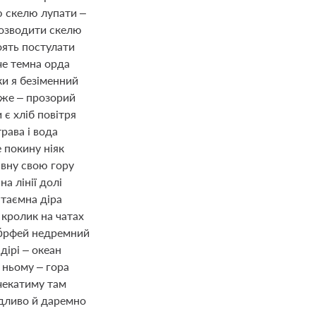
ю скелю лупати –
возводити скелю
тоять постулати
че темна орда
ки я безіменний
тже – прозорий
 є хліб повітря
трава і вода
е покину ніяк
івну свою гору
 на лінії долі
 таємна діра
 кролик на чатах
óрфей недремний
 дірі – океан
у ньому – гора
чекатиму там
дливо й даремно