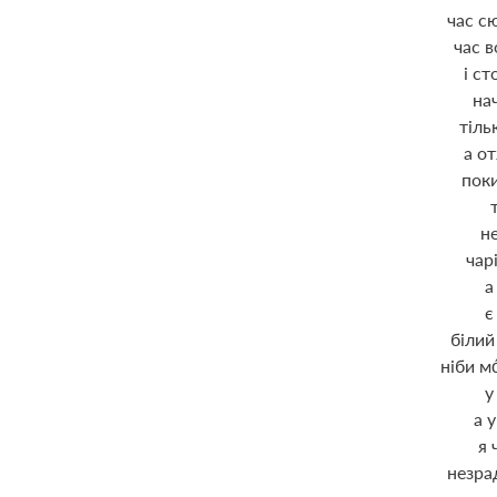
час с
час 
і с
на
тіль
а о
поки
н
чар
а
є
білий
ніби м
у
а 
я 
незра