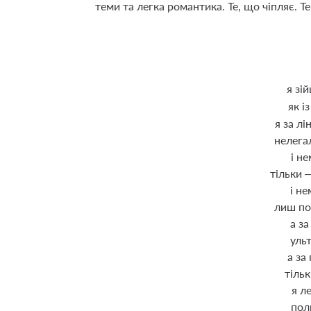
теми та легка романтика. Те, що чіпляє. 
я зій
як і
я за л
нелега
і не
тільки –
і не
лиш по
а за
ульт
а за
тільк
я л
пол