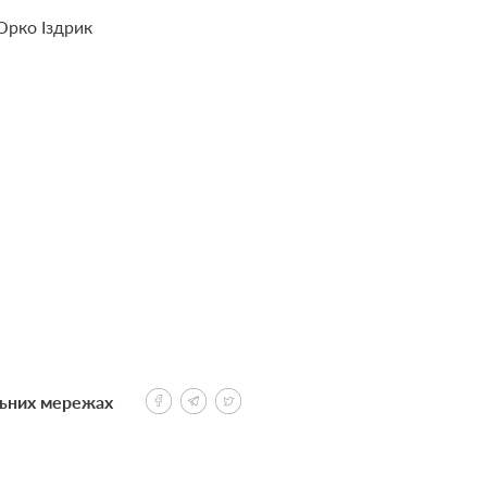
рко Іздрик
льних мережах