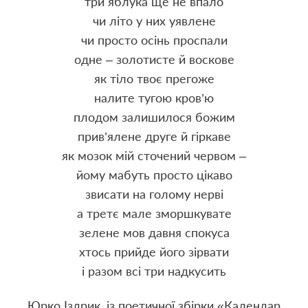
три яблука ще не впало
чи літо у них уявлене
чи просто осінь проспали
одне – золотисте й воскове
як тіло твоє прегоже
налите тугою кров’ю
плодом залишилося божим
прив’ялене друге й гіркаве
як мозок мій сточений червом –
йому мабуть просто цікаво
звисати на голому нерві
а третє мале зморшкувате
зелене мов давня спокуса
хтось прийде його зірвати
і разом всі три надкусить
Юрко
Іздрик, із поетичної збірки «Календар