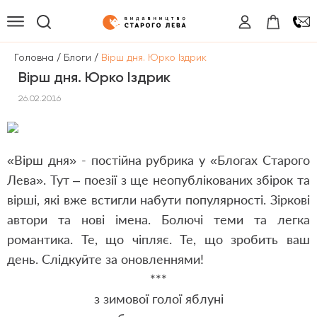
/
/
Головна
Блоги
Вірш дня. Юрко Іздрик
Вірш дня. Юрко Іздрик
26.02.2016
«Вірш дня» - постійна рубрика у «Блогах Старого
Лева». Тут – поезії з ще неопублікованих збірок та
вірші, які вже встигли набути популярності. Зіркові
автори та нові імена. Болючі теми та легка
романтика. Те, що чіпляє. Те, що зробить ваш
день. Слідкуйте за оновленнями!
***
з зимової голої яблуні