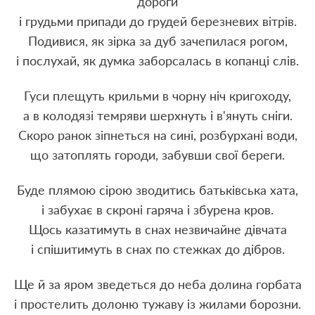
дороги
і грудьми припади до грудей березневих вітрів.
Подивися, як зірка за дуб зачепилася рогом,
і послухай, як думка заборсалась в копанці слів.
Гуси плещуть крильми в чорну ніч кригоходу,
а в колодязі темряви шерхнуть і в'януть сніги.
Скоро ранок зіпнеться на сині, розбурхані води,
що затоплять городи, забувши свої береги.
Буде плямою сірою зводитись батьківська хата,
і забухає в скроні гаряча і збурена кров.
Щось казатимуть в снах незвичайне дівчата
і спішитимуть в снах по стежках до дібров.
Ще й за яром зведеться до неба долина горбата
і простелить долоню тужаву із жилами борозни.