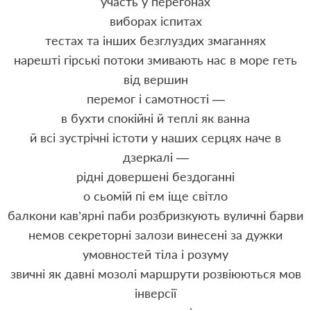
участь у перегонах
виборах іспитах
тестах та інших безглуздих змаганнях
нарешті гірські потоки змивають нас в море геть
від вершин
перемог і самотності —
в бухти спокійні й теплі як ванна
й всі зустрічні істоти у наших серцях наче в
дзеркалі —
рідні довершені бездоганні
о сьомій пі ем іще світло
балкони кав’ярні паби розбризкують вуличні барви
немов секреторні залози винесені за дужки
умовностей тіла і розуму
звичні як давні мозолі маршрути розвіюються мов
інверсії