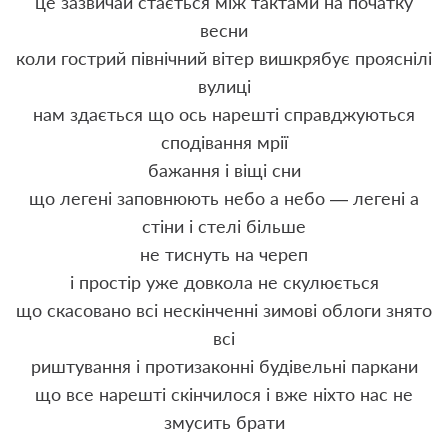
це зазвичай стається між тактами на початку
весни
коли гострий північний вітер вишкрябує прояснілі
вулиці
нам здається що ось нарешті справджуються
сподівання мрії
бажання і віщі сни
що легені заповнюють небо а небо — легені а
стіни і стелі більше
не тиснуть на череп
і простір уже довкола не скулюється
що скасовано всі нескінченні зимові облоги знято
всі
риштування і протизаконні будівельні паркани
що все нарешті скінчилося і вже ніхто нас не
змусить брати