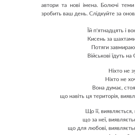
автори та нові імена. Болючі теми
зробить ваш день. Слідкуйте за оно
Їй п’ятнадцять і во
Кисень за шахтами 
Потяги завмирают
Військові їдуть на С
Ніхто не зу
Ніхто не хо
Вона думає, стоя
що навіть ця територія, вияв
Що її, виявляється,
що за неї, виявляєть
що для любові, виявляєтьс