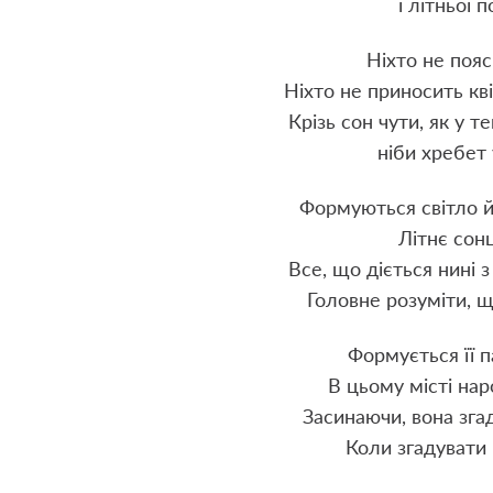
і літньої 
Ніхто не пояс
Ніхто не приносить кві
Крізь сон чути, як у 
ніби хребет 
Формуються світло й
Літнє сонц
Все, що діється нині з
Головне розуміти, щ
Формується її п
В цьому місті нар
Засинаючи, вона згад
Коли згадувати 