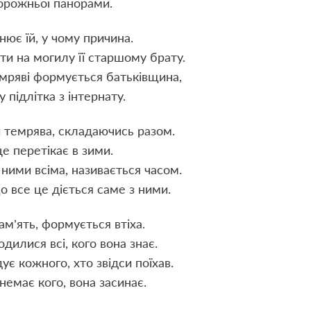
порожньої панорами.
нює їй, у чому причина.
ти на могилу її старшому брату.
темряві формується батьківщина,
у підлітка з інтернату.
 темрява, складаючись разом.
е перетікає в зими.
 ними всіма, називається часом.
о все це діється саме з ними.
ам’ять, формується втіха.
одилися всі, кого вона знає.
ує кожного, хто звідси поїхав.
немає кого, вона засинає.