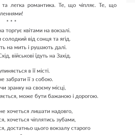
 та легка романтика. Те, що чіпляє. Те, що
вленнями!
* * *
на торгує квітами на вокзалі.
солодкий від сонця та ягід.
ь на мить і рушають далі.
хід, військові їдуть на Захід.
пиняється в її місті.
че забрати її з собою.
чи зранку на своєму місці,
ляється, може бути бажаною і дорогою.
 не хочеться лишати надовго,
ся, хочеться чіплятись зубами,
я, достатньо цього вокзалу старого