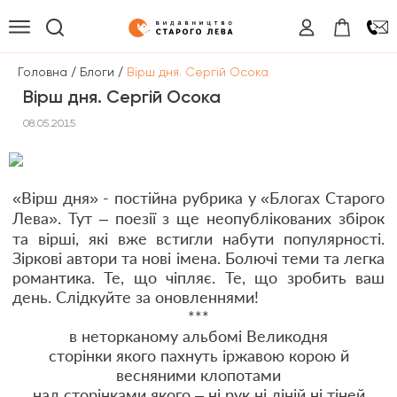
/
/
Головна
Блоги
Вірш дня. Сергій Осока
Вірш дня. Сергій Осока
08.05.2015
«Вірш дня» - постійна рубрика у «Блогах Старого
Лева». Тут – поезії з ще неопублікованих збірок
та вірші, які вже встигли набути популярності.
Зіркові автори та нові імена. Болючі теми та легка
романтика. Те, що чіпляє. Те, що зробить ваш
день. Слідкуйте за оновленнями!
***
в неторканому альбомі Великодня
сторінки якого пахнуть іржавою корою й
весняними клопотами
над сторінками якого – ні рук ні ліній ні тіней