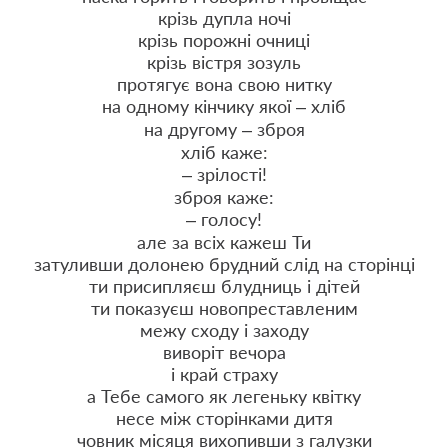
крізь дупла ночі
крізь порожні очниці
крізь вістря зозуль
протягує вона свою нитку
на одному кінчику якої – хліб
на другому – зброя
хліб каже:
– зрілості!
зброя каже:
– голосу!
але за всіх кажеш Ти
затуливши долонею брудний слід на сторінці
ти присипляєш блудниць і дітей
ти показуєш новопреставленим
межу сходу і заходу
виворіт вечора
і край страху
а Тебе самого як легеньку квітку
несе між сторінками дитя
човник місяця вихопивши з галузки