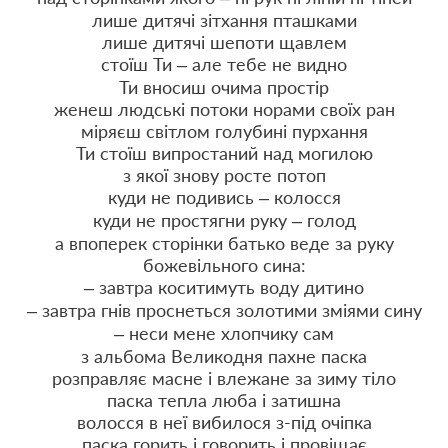
лише дитячі зітхання пташками
лише дитячі шепоти щавлем
стоїш Ти – але тебе не видно
Ти вносиш очима простір
женеш людські потоки норами своїх ран
міряєш світлом голубині пурхання
Ти стоїш випростаний над могилою
з якої знову росте потоп
куди не подивись – колосся
куди не простягни руку – голод
а впоперек сторінки батько веде за руку
божевільного сина:
– завтра коситимуть воду дитино
– завтра гнів проснеться золотими зміями сину
– неси мене хлопчику сам
з альбома Великодня пахне паска
розправляє масне і влежане за зиму тіло
паска тепла люба і затишна
волосся в неї вибилося з-під очіпка
паска горить і говорить і провіщає