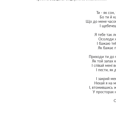
Ти - як сон,
Бо ти й к
Що до мене часо
І щебечеш
Я тебе так л
Осолоди ж
І бажаю те
Як бажає п
Приходи ти до 
Як той запах к
І співай мені
І пести, як
І закрий ме
Нехай я на 
І, втомившись 
У просторах н
О