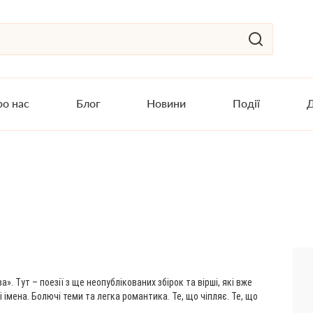
о нас
Блог
Новини
Події
Д
а». Тут – поезії з ще неопублікованих збірок та вірші, які вже
і імена. Болючі теми та легка романтика. Те, що чіпляє. Те, що