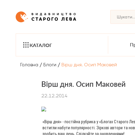
Пр
КАТАЛОГ
/
/
Головна
Блоги
Вірш дня. Осип Маковей
Вірш дня. Осип Маковей
22.12.2014
«Вірш дня» - постійна рубрика у «Блогах Старого Лев
встигли набути популярності. Зіркові автори та нов
зробить ваш день. Слідкуйте за оновленнями!