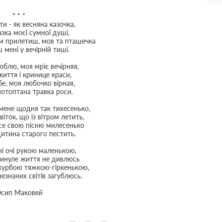
* * *
 ти - як весняна казочка,
азка моєї сумної душі,
м прилетиш, мов та пташечка
 мені у вечірній тиші.
юблю, моя мріє вечірняя,
иття і кринице краси,
бе, моя любочко вірная,
отоптана травка роси.
мене щодня так тихесенько,
віток, що із вітром летить,
 все свою пісню милесенько
 дитина старого пестить.
ні очі рукою маленькою,
минуле життя не дивлюсь
журбою тяжкою-гіркенькою,
езнаних світів загублюсь.
сип Маковей