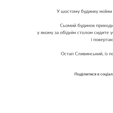
У шостому будинку моїми 
Сьомий будинок приходи
у якому за обіднім столом сидите у
і поверта
Остап Сливинський, із п
Поділитися в соціа