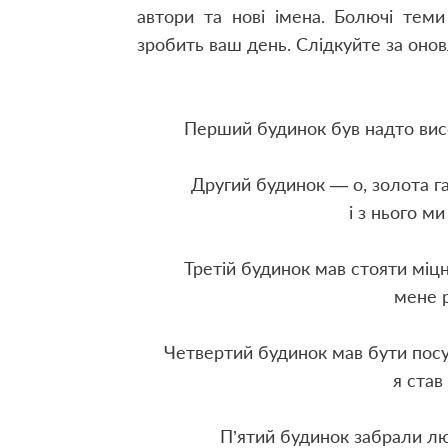
автори та нові імена. Болючі теми
зробить ваш день. Слідкуйте за оно
Перший будинок був надто висок
Другий будинок — о, золота г
і з нього ми
Третій будинок мав стояти міцн
мене 
Четвертий будинок мав бути посу
я став
П’ятий будинок забрали лю