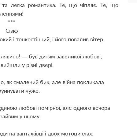
 та легка романтика. Те, що чіпляє. Те, що
вленнями!
***
Сізіф
ий і тонкостінний, і його повалив вітер.
алявино! — був дитям завеликої любові,
 вийшли у різні двері.
о, як смалений бик, але війна покликала
руйнувати чуже.
диною любові помірної, але одного вечора
 зайвим у ньому.
ди на вантажівці і двох мотоциклах.