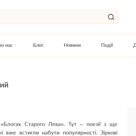
о нас
Блог
Новини
Події
Д
кий
«Блогах Старого Лева». Тут – поезії з ще
кі вже встигли набути популярності. Зіркові