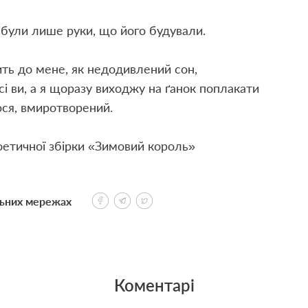
були лише руки, що його будували.
ть до мене, як недодивлений сон,
сі ви, а я щоразу виходжу на ґанок поплакати
юся, вмиротворений.
оетичної збірки «Зимовий король»
льних мережах
Коментарі