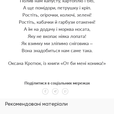
Полив нам капусту, картоплю і біб,
А ще помідори, петрушку і кріп.
Ростіть, огірочки, колючі, зелені!
Ростіть, кабачки й гарбузи отакенні!
А їм на додачу і морква носата,
Яку не вкопає ніяка лопата!
Як взимку ми зліпимо сніговика –
Вона знадобиться нам саме така.
Оксана Кротюк, із книги «От би мені коника!»
Поділитися в соціальних мережах
Рекомендовані матеріали