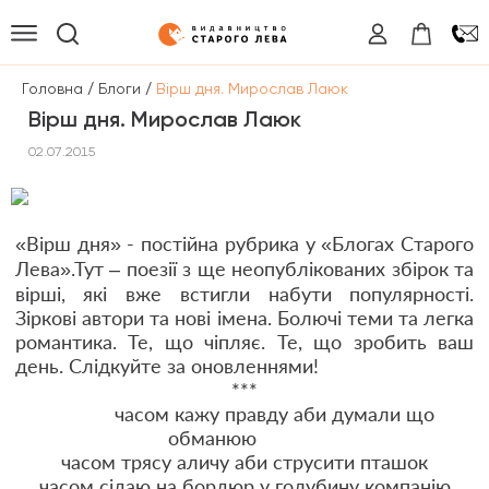
/
/
Головна
Блоги
Вірш дня. Мирослав Лаюк
Вірш дня. Мирослав Лаюк
02.07.2015
«Вірш дня» - постійна рубрика у «
Блогах Старого
Лева
»
.Тут – поезії з ще неопублікованих збірок та
вірші, які вже встигли набути популярності.
Зіркові автори та нові імена. Болючі теми та легка
романтика. Те, що чіпляє. Те, що зробить ваш
день. Слідкуйте за оновленнями!
***
часом кажу правду аби думали що
обманюю
часом трясу аличу аби струсити пташок
часом сідаю на бордюр у голубину компанію