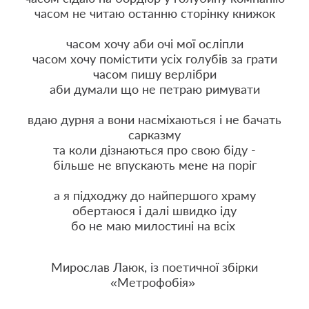
часом не читаю останню сторінку книжок
часом хочу аби очі мої осліпли
часом хочу помістити усіх голубів за грати
часом пишу верлібри
аби думали що не петраю римувати
вдаю дурня а вони насміхаються і не бачать
сарказму
та коли дізнаються про свою біду -
більше не впускають мене на поріг
а я підходжу до найпершого храму
обертаюся і далі швидко іду
бо не маю милостині на всіх
Мирослав Лаюк, із поетичної збірки
«Метрофобія»