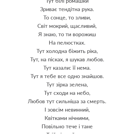
Тут білі ромашки
Зриває тендітна рука.
То сонце, то зливи,
Світ мокрий, щасливий,
Я знаю, то ти ворожиш
На пелюстках.
Тут холодна біжить ріка,
Тут, на пісках, я шукав любов.
Тут казали: її нема.
Тут я тебе все одно знайшов.
Тут зірка зелена,
Тут сходи на небо,
Любов тут сильніша за смерть.
І зовсім невинний,
Квітками нічними,
Повільно тече і тане