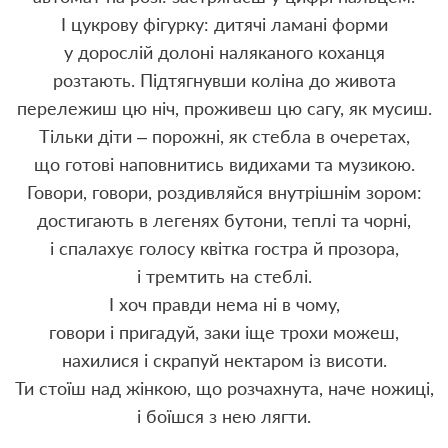
І цукрову фігурку: дитячі ламані форми
у дорослій долоні наляканого коханця
розтають. Підтягнувши коліна до живота
перележиш цю ніч, проживеш цю сагу, як мусиш.
Тільки діти – порожні, як стебла в очеретах,
що готові наповнитись видихами та музикою.
Говори, говори, роздивляйся внутрішнім зором:
достигають в легенях бутони, теплі та чорні,
і спалахує голосу квітка гостра й прозора,
і тремтить на стеблі.
І хоч правди нема ні в чому,
говори і пригадуй, заки іще трохи можеш,
нахилися і скрапуй нектаром із висоти.
Ти стоїш над жінкою, що розчахнута, наче ножиці,
і боїшся з нею лягти.