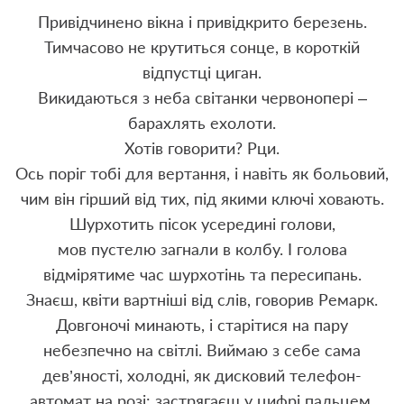
Привідчинено вікна і привідкрито березень.
Тимчасово не крутиться сонце, в короткій
відпустці циган.
Викидаються з неба світанки червонопері –
барахлять ехолоти.
Хотів говорити? Рци.
Ось поріг тобі для вертання, і навіть як больовий,
чим він гірший від тих, під якими ключі ховають.
Шурхотить пісок усередині голови,
мов пустелю загнали в колбу. І голова
відмірятиме час шурхотінь та пересипань.
Знаєш, квіти вартніші від слів, говорив Ремарк.
Довгоночі минають, і старітися на пару
небезпечно на світлі. Виймаю з себе сама
дев’яності, холодні, як дисковий телефон-
автомат на розі: застрягаєш у цифрі пальцем.