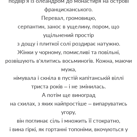
подвір’я із олеандром до монастиря на острові
францисканського.
Перевал, громовицю,
серпантин, занос в ущелину, пором, що
ущільнений простір
з дощу і плиткої солі роздирає натужно.
Жінки у чорному, помисливі та повільні,
розвішують в’ялитись восьминогів. Кожна, маючи
мужа,
німувала і скніла в пустій капітанській віллі
триста років – і не змінилась.
А потім ще виноград
на схилах, з яких найпростіше – випаруватись
угору,
він поглинає сіль і множить її стократно,
і вина гіркі, як гортанні топоніми, вкочуються у