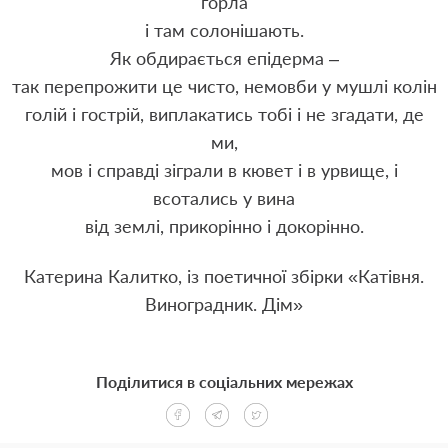
горла
і там солонішають.
Як обдирається епідерма –
так перепрожити це чисто, немовби у мушлі колін
голій і гострій, виплакатись тобі і не згадати, де
ми,
мов і справді зіграли в кювет і в урвище, і
всотались у вина
від землі, прикорінно і докорінно.
Катерина Калитко, із поетичної збірки «Катівня.
Виноградник. Дім»
Поділитися в соціальних мережах