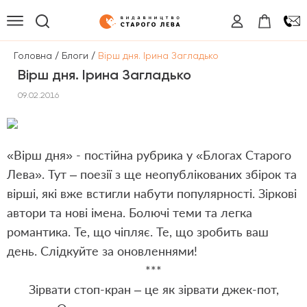
/
/
Головна
Блоги
Вірш дня. Ірина Загладько
Вірш дня. Ірина Загладько
09.02.2016
«Вірш дня» - постійна рубрика у «Блогах Старого
Лева». Тут – поезії з ще неопублікованих збірок та
вірші, які вже встигли набути популярності. Зіркові
автори та нові імена. Болючі теми та легка
романтика. Те, що чіпляє. Те, що зробить ваш
день. Слідкуйте за оновленнями!
***
Зірвати стоп-кран – це як зірвати джек-пот,