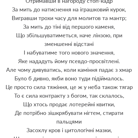
Отримавши в нагороду стоп-кадр
За мить до натиснення на іграшковий курок,
Вигравши трохи часу для молитов та мантр;
За мить до тіні від першого каменя,
Що збільшуватиметься, наче лінзою, при
зменшенні відстані
І набуватиме того нового значення,
Яке нададуть йому псевдо-просвітлені.
Але чому дивуватись, коли каміння падає з хмар
Було б дивно, якби воно туди підіймалось.
Це просто сила тяжіння, це ж у неба також тягар
То є сила контракту з богом, так склалось,
Що хтось продає лотерейні квитки,
Де потрібно зішкрябувати нігтем, стирати
пальцями
Засохлу кров і цитологічні мазки,