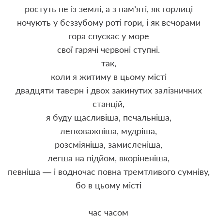
ростуть не із землі, а з пам’яті, як горлиці
ночують у беззубому роті гори, і як вечорами
гора спускає у море
свої гарячі червоні ступні.
так,
коли я житиму в цьому місті
двадцяти таверн і двох закинутих залізничних
станцій,
я буду щасливіша, печальніша,
легковажніша, мудріша,
розсміяніша, замисленіша,
легша на підйом, вкоріненіша,
певніша — і водночас повна тремтливого сумніву,
бо в цьому місті
час часом