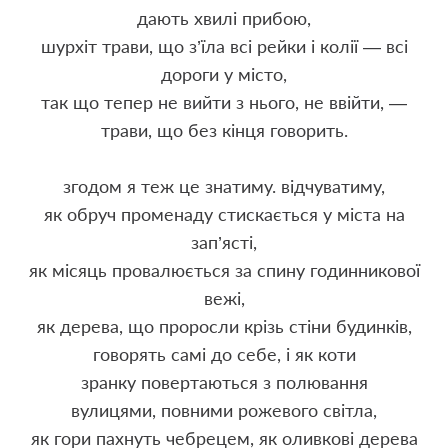
дають хвилі прибою,
шурхіт трави, що з’їла всі рейки і колії — всі
дороги у місто,
так що тепер не вийти з нього, не ввійти, —
трави, що без кінця говорить.
згодом я теж це знатиму. відчуватиму,
як обруч променаду стискається у міста на
зап’ясті,
як місяць провалюється за спину годинникової
вежі,
як дерева, що проросли крізь стіни будинків,
говорять самі до себе, і як коти
зранку повертаються з полювання
вулицями, повними рожевого світла,
як гори пахнуть чебрецем, як оливкові дерева