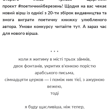
проєкт
#поетичнийберезень! Щодня на вас чекає
новий вірш із однієї з 20-ти збірок видавництва та
змога виграти поетичну книжку улюбленого
автора. Умови конкурсу читайте тут. А зараз час
для нового вірша.
* * *
коли я житиму в місті трьох зáмків,
двох фонтанів, укритих в’юнкою порістю
арабського письма,
сімнадцяти церков — і поміж них тієї, з ажурною
вежею,
тоді
я буду щасливіша, ніж тепер,