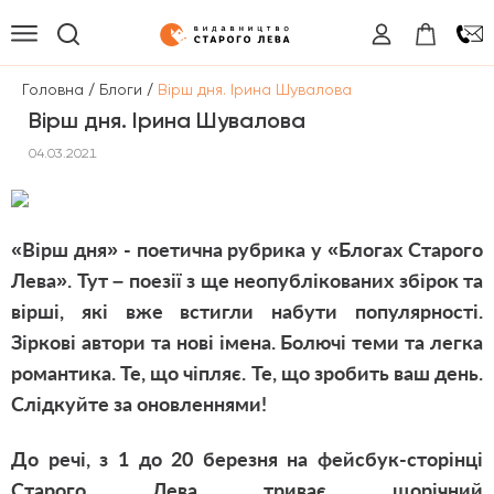
/
/
Головна
Блоги
Вірш дня. Ірина Шувалова
Вірш дня. Ірина Шувалова
04.03.2021
«Вірш дня» - поетична рубрика у «Блогах Старого
Лева». Тут – поезії з ще неопублікованих збірок та
вірші, які вже встигли набути популярності.
Зіркові автори та нові імена. Болючі теми та легка
романтика. Те, що чіпляє. Те, що зробить ваш день.
Слідкуйте за оновленнями!
До речі, з 1 до 20 березня на
фейсбук-сторінці
Старого Лева
триває щорічний