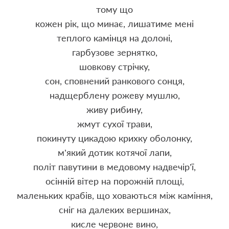
тому що
кожен рік, що минає, лишатиме мені
теплого камінця на долоні,
гарбузове зернятко,
шовкову стрічку,
сон, сповнений ранкового сонця,
надщерблену рожеву мушлю,
живу рибину,
жмут сухої трави,
покинуту цикадою крихку оболонку,
м’який дотик котячої лапи,
політ павутини в медовому надвечір’ї,
осінній вітер на порожній площі,
маленьких крабів, що ховаються між каміння,
сніг на далеких вершинах,
кисле червоне вино,