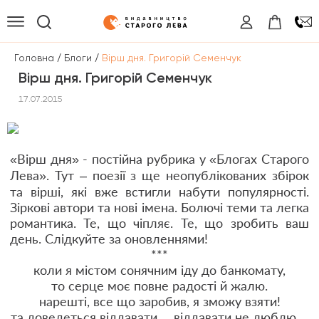
/
/
Головна
Блоги
Вірш дня. Григорій Семенчук
Вірш дня. Григорій Семенчук
17.07.2015
«Вірш дня» - постійна рубрика у «
Блогах Старого
Лева
». Тут – поезії з ще неопублікованих збірок
та вірші, які вже встигли набути популярності.
Зіркові автори та нові імена. Болючі теми та легка
романтика. Те, що чіпляє. Те, що зробить ваш
день. Слідкуйте за оновленнями!
***
коли я містом сонячним іду до банкомату,
то серце моє повне радості й жалю.
нарешті, все що заробив, я зможу взяти!
та доведеться віддавати… віддавати не люблю…